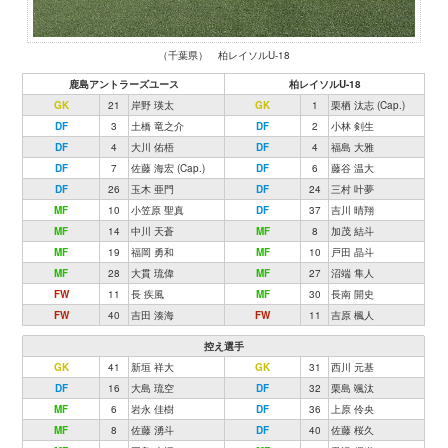
（千葉県） 柏レイソルU-18
鹿島アントラーズユース
柏レイソルU-18
GK
21
岸野 瑛太
GK
1
栗栖 汰志 (Cap.)
DF
3
土橋 竜之介
DF
2
小林 剣生
DF
4
大川 佑梧
DF
4
福島 大雅
DF
7
佐藤 海宏 (Cap.)
DF
6
藤谷 温大
DF
26
玉木 亜門
DF
24
三村 叶夢
MF
10
小笠原 聖真
DF
37
吉川 晴翔
MF
14
中川 天蒼
MF
8
加茂 結斗
MF
19
福岡 勇和
MF
10
戸田 晶斗
MF
28
大貫 琉偉
MF
27
沼端 隼人
FW
11
長 疾風
MF
30
長南 開史
FW
40
吉田 湊海
FW
11
吉原 楓人
控え選手
GK
41
新垣 祥大
GK
31
西川 元基
DF
16
大島 琉空
DF
32
栗島 颯汰
MF
6
岩永 佳樹
DF
36
上原 伶央
MF
8
佐藤 湧斗
DF
40
佐藤 桜久