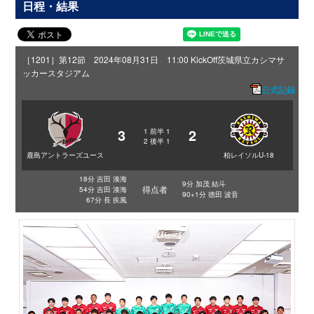
日程・結果
［1201］第12節 2024年08月31日 11:00 KickOff
茨城県立カシマサ
ッカースタジアム
公式記録
3
2
1
前半
1
2
後半
1
鹿島アントラーズユース
柏レイソルU-18
18分 吉田 湊海
9分 加茂 結斗
得点者
54分 吉田 湊海
90+1分 徳田 波音
67分 長 疾風