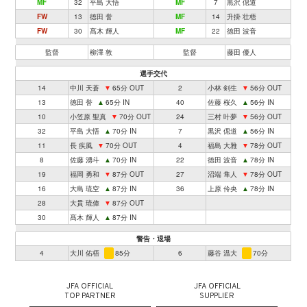
MF
32
平島 大悟
MF
7
黒沢 偲道
FW
13
徳田 誉
MF
14
升掛 壮梧
FW
30
髙木 輝人
MF
22
徳田 波音
監督
柳澤 敦
監督
藤田 優人
選手交代
14
中川 天蒼
▼
65分 OUT
2
小林 剣生
▼
56分 OUT
13
徳田 誉
▲
65分 IN
40
佐藤 桜久
▲
56分 IN
10
小笠原 聖真
▼
70分 OUT
24
三村 叶夢
▼
56分 OUT
32
平島 大悟
▲
70分 IN
7
黒沢 偲道
▲
56分 IN
11
長 疾風
▼
70分 OUT
4
福島 大雅
▼
78分 OUT
8
佐藤 湧斗
▲
70分 IN
22
徳田 波音
▲
78分 IN
19
福岡 勇和
▼
87分 OUT
27
沼端 隼人
▼
78分 OUT
16
大島 琉空
▲
87分 IN
36
上原 伶央
▲
78分 IN
28
大貫 琉偉
▼
87分 OUT
30
髙木 輝人
▲
87分 IN
警告・退場
4
大川 佑梧
85分
6
藤谷 温大
70分
JFA OFFICIAL
JFA OFFICIAL
TOP PARTNER
SUPPLIER