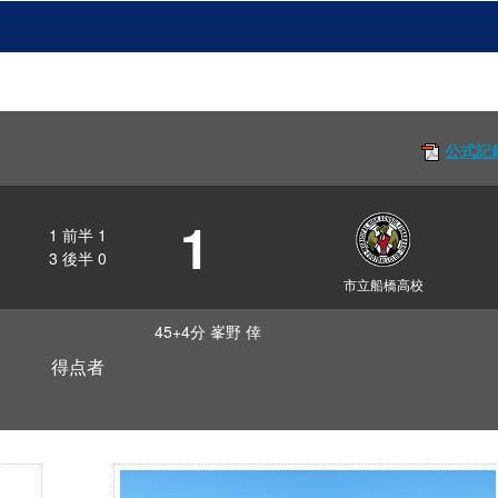
公式記
1
1
前半
1
3
後半
0
市立船橋高校
45+4分 峯野 倖
得点者