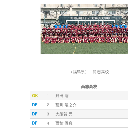
（福島県） 尚志高校
尚志高校
GK
1
野田 馨
DF
2
荒川 竜之介
DF
3
大須賀 元
DF
4
西館 優真