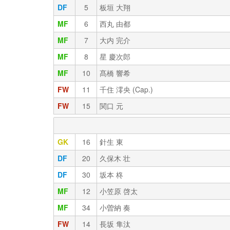
DF
5
板垣 大翔
MF
6
西丸 由都
MF
7
大内 完介
MF
8
星 慶次郎
MF
10
髙橋 響希
FW
11
千住 澪央 (Cap.)
FW
15
関口 元
GK
16
針生 東
DF
20
久保木 壮
DF
30
坂本 柊
MF
12
小笠原 啓太
MF
34
小曽納 奏
FW
14
長坂 隼汰