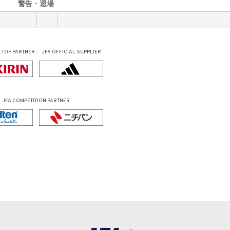
警告・退場
L
TOP PARTNER
JFA OFFICIAL
SUPPLIER
JFA COMPETITION PARTNER