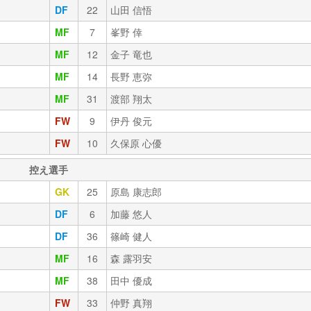
DF
22
山田 信悟
MF
7
峯野 倖
MF
12
金子 竜也
MF
14
長野 恵弥
MF
31
渡部 翔太
FW
9
伊丹 俊元
FW
10
久保原 心優
控え選手
GK
25
原島 康志郎
DF
6
加藤 悠人
DF
36
篠崎 健人
MF
16
森 露羽安
MF
38
田中 優成
FW
33
仲野 真翔