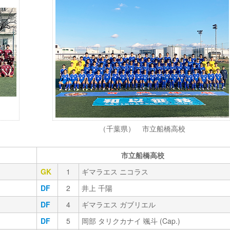
（千葉県） 市立船橋高校
市立船橋高校
GK
1
ギマラエス ニコラス
DF
2
井上 千陽
DF
4
ギマラエス ガブリエル
DF
5
岡部 タリクカナイ 颯斗 (Cap.)