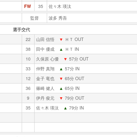
FW
35
佐々木 瑛汰
監督
波多 秀吾
選手交代
22
山田 信悟
▼
ＨＴ OUT
38
田中 優成
▲
ＨＴ IN
10
久保原 心優
▼
57分 OUT
33
仲野 真翔
▲
57分 IN
12
金子 竜也
▼
65分 OUT
36
篠崎 健人
▲
65分 IN
9
伊丹 俊元
▼
79分 OUT
35
佐々木 瑛汰
▲
79分 IN