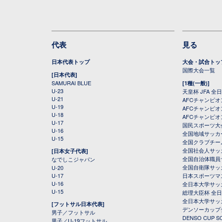
代表
見る
日本代表トップ
大会・試合トッ
国際大会一覧
[日本代表]
SAMURAI BLUE
[1種(一般)]
U-23
天皇杯 JFA 
U-21
AFCチャンピ
U-19
AFCチャンピオン
U-18
AFCチャンピオ
U-17
国民スポーツ大
U-16
全国地域サッカ
U-15
全国クラブチー
全国社会人サッ
[日本女子代表]
全国自治体職員
なでしこジャパン
全国自衛隊サッ
U-20
U-17
日本スポーツマ
U-16
全日本大学サッ
U-15
総理大臣杯 全
全日本大学サッ
[フットサル日本代表]
デンソーカップ
男子／フットサル
DENSO CUP
男子／U-19フットサル