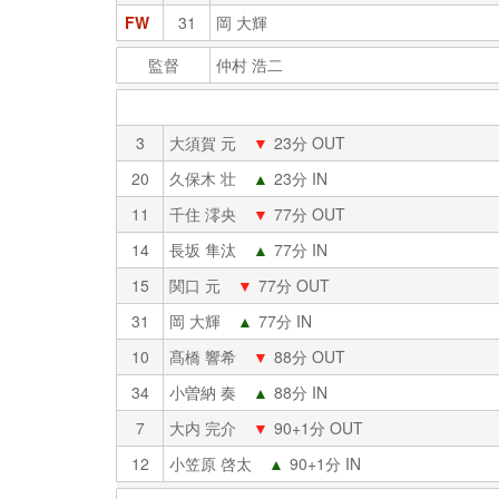
FW
31
岡 大輝
監督
仲村 浩二
3
大須賀 元
▼
23分 OUT
20
久保木 壮
▲
23分 IN
11
千住 澪央
▼
77分 OUT
14
長坂 隼汰
▲
77分 IN
15
関口 元
▼
77分 OUT
31
岡 大輝
▲
77分 IN
10
髙橋 響希
▼
88分 OUT
34
小曽納 奏
▲
88分 IN
7
大内 完介
▼
90+1分 OUT
12
小笠原 啓太
▲
90+1分 IN