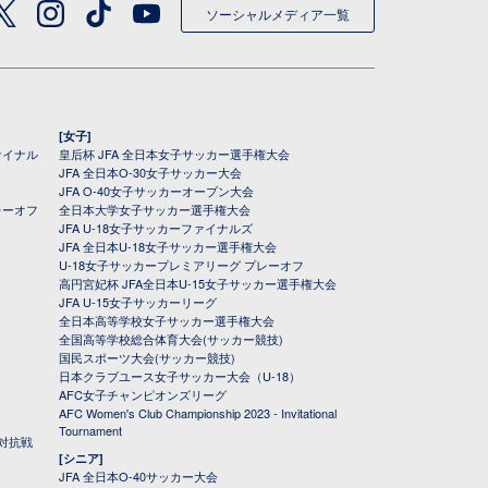
ソーシャルメディア一覧
[女子]
ァイナル
皇后杯 JFA 全日本女子サッカー選手権大会
JFA 全日本O-30女子サッカー大会
JFA O-40女子サッカーオープン大会
レーオフ
全日本大学女子サッカー選手権大会
JFA U-18女子サッカーファイナルズ
JFA 全日本U-18女子サッカー選手権大会
U-18女子サッカープレミアリーグ プレーオフ
高円宮妃杯 JFA全日本U-15女子サッカー選手権大会
JFA U-15女子サッカーリーグ
全日本高等学校女子サッカー選手権大会
全国高等学校総合体育大会(サッカー競技)
国民スポーツ大会(サッカー競技)
日本クラブユース女子サッカー大会（U-18）
AFC女子チャンピオンズリーグ
AFC Women's Club Championship 2023 - Invitational
Tournament
対抗戦
[シニア]
JFA 全日本O-40サッカー大会