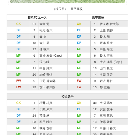
（埼玉県） 昌平高校
横浜FCユース
昌平高校
GK
21
大亀 司
GK
1
佐々木 智太郎
DF
2
松尾 蒼大
DF
2
上原 悠都
DF
4
秦 樹
DF
3
鈴木 翔
DF
13
大川 莱
DF
4
坂本 航大
DF
22
佃 颯太
MF
5
中松 陽太
MF
6
高橋 友矢 (Cap.)
MF
6
鈴木 宏幸
MF
7
笹 歩睦
MF
8
大谷 湊斗 (Cap.)
MF
11
中台 翔太
MF
10
山口 豪太
MF
20
岩崎 亮佑
MF
14
本田 健晋
FW
9
庄司 啓太郎
FW
9
岩谷 勇仁
FW
23
前田 勘太朗
FW
15
鄭 志錫
控え選手
GK
1
櫻井 斗真
GK
30
土渕 璃久
DF
3
小漉 康太
DF
12
安藤 愛斗
DF
24
芹澤 悠
MF
7
三浦 悠代
DF
28
家田 唯白
MF
13
伊藤 隆寛
MF
10
朝見 友樹
MF
17
甲斐田 裕大
MF
39
四日 裕歩
MF
20
齋藤 結斗