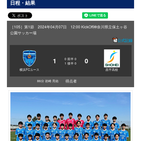
日程・結果
［105］第1節 2024年04月07日 12:00 KickOff
神奈川県立保土ヶ谷
公園サッカー場
公式記録
1
0
0
前半
0
1
後半
0
横浜FCユース
昌平高校
得点者
86分 岩崎 亮佑