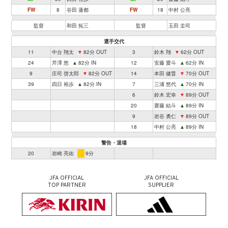
FW
8
谷田 蓮都
FW
18
中村 公亮
監督
和田 拓三
監督
玉田 圭司
選手交代
11
中台 翔太
▼
82分 OUT
3
鈴木 翔
▼
62分 OUT
24
芹澤 悠
▲
82分 IN
12
安藤 愛斗
▲
62分 IN
9
庄司 啓太郎
▼
82分 OUT
14
本田 健晋
▼
70分 OUT
39
四日 裕歩
▲
82分 IN
7
三浦 悠代
▲
70分 IN
6
鈴木 宏幸
▼
89分 OUT
20
齋藤 結斗
▲
89分 IN
9
岩谷 勇仁
▼
89分 OUT
18
中村 公亮
▲
89分 IN
警告・退場
20
岩崎 亮佑
9分
JFA OFFICIAL
JFA OFFICIAL
TOP PARTNER
SUPPLIER