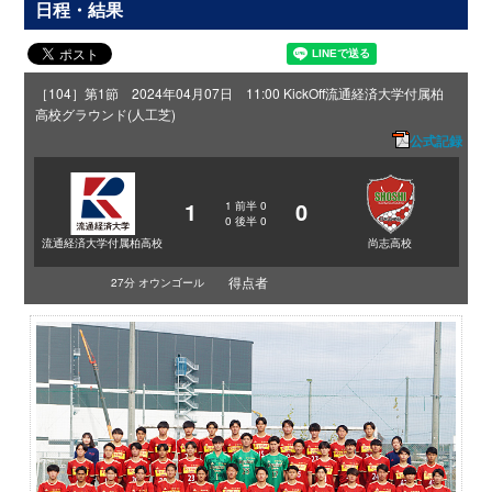
日程・結果
［104］第1節 2024年04月07日 11:00 KickOff
流通経済大学付属柏
高校グラウンド(人工芝)
公式記録
1
0
1
前半
0
0
後半
0
流通経済大学付属柏高校
尚志高校
得点者
27分 オウンゴール