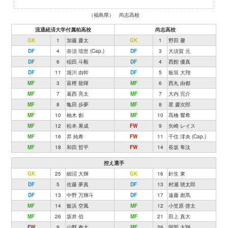
（福島県） 尚志高校
流通経済大学付属柏高校
尚志高校
GK
1
加藤 慶太
GK
1
野田 馨
DF
4
奈須 琉世 (Cap.)
DF
3
大須賀 元
DF
6
稲田 斗毅
DF
4
西館 優真
DF
11
堀川 由幹
DF
5
板垣 大翔
MF
3
富樫 龍暉
MF
6
西丸 由都
MF
7
葛西 亮太
MF
7
大内 完介
MF
8
亀田 歩夢
MF
8
星 慶次郎
MF
10
柚木 創
MF
10
髙橋 響希
MF
12
松本 果成
FW
9
矢崎 レイス
MF
16
昇 純希
FW
11
千住 澪央 (Cap.)
MF
18
和田 哲平
FW
14
長坂 隼汰
控え選手
GK
25
細沼 大輝
GK
16
針生 東
DF
5
佐藤 夢真
DF
13
村瀬 琥太郎
DF
13
中野 万輝斗
DF
17
遠藤 彪馬
MF
14
飯浜 空風
MF
12
小笠原 啓太
MF
26
坂井 伯
MF
21
田上 真大
FW
9
山野 春太
MF
26
阿部 大翔