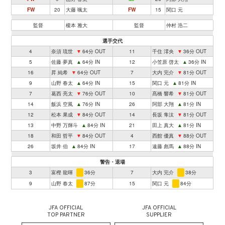
FW
20
大藤 颯太
FW
15
関口 元
監督
榎本 雅大
監督
仲村 浩二
選手交代
4
奈須 琉世
▼
64分 OUT
11
千住 澪央
▼
36分 OUT
5
佐藤 夢真
▲
64分 IN
12
小笠原 啓太
▲
36分 IN
16
昇 純希
▼
64分 OUT
7
大内 完介
▼
81分 OUT
9
山野 春太
▲
64分 IN
15
関口 元
▲
81分 IN
7
葛西 亮太
▼
76分 OUT
10
髙橋 響希
▼
81分 OUT
14
飯浜 空風
▲
76分 IN
26
阿部 大翔
▲
81分 IN
12
松本 果成
▼
84分 OUT
14
長坂 隼汰
▼
81分 OUT
13
中野 万輝斗
▲
84分 IN
21
田上 真大
▲
81分 IN
18
和田 哲平
▼
84分 OUT
4
西館 優真
▼
88分 OUT
26
坂井 伯
▲
84分 IN
17
遠藤 彪馬
▲
88分 IN
警告・退場
3
富樫 龍暉
36分
7
大内 完介
38分
9
山野 春太
87分
15
関口 元
84分
JFA OFFICIAL
JFA OFFICIAL
TOP PARTNER
SUPPLIER