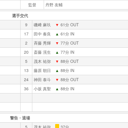
監督
丹野 友輔
選手交代
9
磯﨑 麻玖
▼
61分 OUT
17
田中 奏良
▲
61分 IN
2
斉藤 秀輝
▼
77分 OUT
20
斎藤 滉生
▲
77分 IN
5
茂木 祐弥
▼
88分 OUT
13
藤原 朝日
▲
88分 IN
24
神田 泰斗
▼
88分 OUT
36
小坂 真聖
▲
88分 IN
警告・退場
5
茂木 祐弥
37分