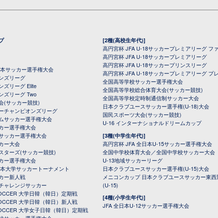
プ
[2種(高校生年代)]
高円宮杯 JFA U-18サッカープレミアリーグ フ
高円宮杯 JFA U-18サッカープレミアリーグ
高円宮杯 JFA U-18サッカープリンスリーグ
全日本サッカー選手権大会
高円宮杯 JFA U-18サッカープレミアリーグ プ
オンズリーグ
全国高等学校サッカー選手権大会
ズリーグ Elite
全国高等学校総合体育大会(サッカー競技)
ンズリーグ Two
全国高等学校定時制通信制サッカー大会
会(サッカー競技)
日本クラブユースサッカー選手権(U-18)大会
ーチャンピオンズリーグ
国民スポーツ大会(サッカー競技)
ムサッカー選手権大会
U-16 インターナショナルドリームカップ
カー選手権大会
サッカー選手権大会
[3種(中学生年代)]
カー大会
高円宮杯 JFA 全日本U-15サッカー選手権大会
スターズ(サッカー競技)
全国中学校体育大会／全国中学校サッカー大会
カー選手権大会
U-13地域サッカーリーグ
日本大学サッカートーナメント
日本クラブユースサッカー選手権(U-15)大会
カー新人戦
メニコンカップ 日本クラブユースサッカー東西
チャレンジサッカー
(U-15)
 SOCCER 大学日韓（韓日）定期戦
[4種(小学生年代)]
 SOCCER 大学日韓（韓日）新人戦
JFA 全日本U-12サッカー選手権大会
 SOCCER 大学女子日韓（韓日）定期戦
校サッカー選手権大会