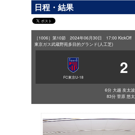
日程・結果
［1006］第10節 2024年06月30日 17:00 KickOff
東京ガス武蔵野苑多目的グランド(人工芝)
2
FC東京U-18
6分 大越 友太波
83分 菅原 悠太