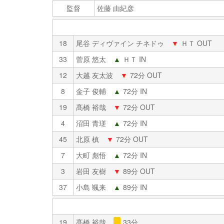
監督
佐藤 由紀彦
18
尾谷 ディヴァイン チネドゥ
▼
ＨＴ OUT
33
菅原 悠太
▲
ＨＴ IN
12
大越 友太波
▼
72分 OUT
8
金子 俊輔
▲
72分 IN
19
髙橋 裕哉
▼
72分 OUT
4
沼田 青瑳
▲
72分 IN
45
北原 槙
▼
72分 OUT
7
大町 彪悟
▲
72分 IN
3
岩田 友樹
▼
89分 OUT
37
小島 颯来
▲
89分 IN
19
髙橋 裕哉
33分