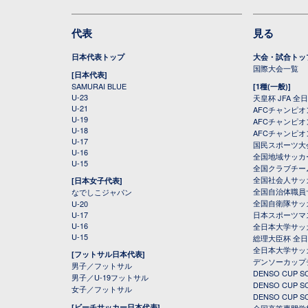
代表
見る
日本代表トップ
大会・試合トッ
国際大会一覧
[日本代表]
SAMURAI BLUE
[1種(一般)]
U-23
天皇杯 JFA 
U-21
AFCチャンピ
U-19
AFCチャンピオン
U-18
AFCチャンピオ
U-17
国民スポーツ大
U-16
全国地域サッカ
U-15
全国クラブチー
全国社会人サッ
[日本女子代表]
全国自治体職員
なでしこジャパン
全国自衛隊サッ
U-20
U-17
日本スポーツマ
U-16
全日本大学サッ
U-15
総理大臣杯 全
全日本大学サッ
[フットサル日本代表]
デンソーカップ
男子／フットサル
DENSO CUP
男子／U-19フットサル
DENSO CUP
女子／フットサル
DENSO CUP
[ビーチサッカー日本代表]
全国高等専門学