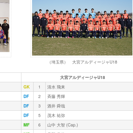
（埼玉県） 大宮アルディージャU18
大宮アルディージャU18
GK
1
清水 飛来
DF
2
斉藤 秀輝
DF
3
酒井 舜哉
DF
5
茂木 祐弥
MF
6
山中 大智 (Cap.)