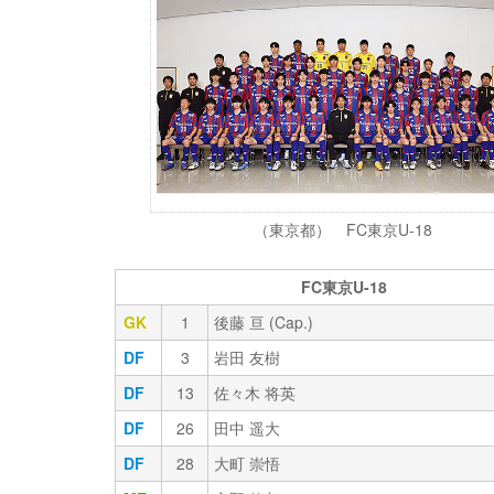
（東京都） FC東京U-18
FC東京U-18
GK
1
後藤 亘 (Cap.)
DF
3
岩田 友樹
DF
13
佐々木 将英
DF
26
田中 遥大
DF
28
大町 崇悟