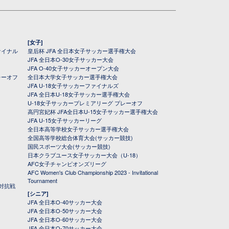
[女子]
ァイナル
皇后杯 JFA 全日本女子サッカー選手権大会
JFA 全日本O-30女子サッカー大会
JFA O-40女子サッカーオープン大会
レーオフ
全日本大学女子サッカー選手権大会
JFA U-18女子サッカーファイナルズ
JFA 全日本U-18女子サッカー選手権大会
U-18女子サッカープレミアリーグ プレーオフ
高円宮妃杯 JFA全日本U-15女子サッカー選手権大会
JFA U-15女子サッカーリーグ
全日本高等学校女子サッカー選手権大会
全国高等学校総合体育大会(サッカー競技)
国民スポーツ大会(サッカー競技)
日本クラブユース女子サッカー大会（U-18）
AFC女子チャンピオンズリーグ
AFC Women's Club Championship 2023 - Invitational
Tournament
対抗戦
[シニア]
JFA 全日本O-40サッカー大会
JFA 全日本O-50サッカー大会
JFA 全日本O-60サッカー大会
JFA 全日本O-70サッカー大会