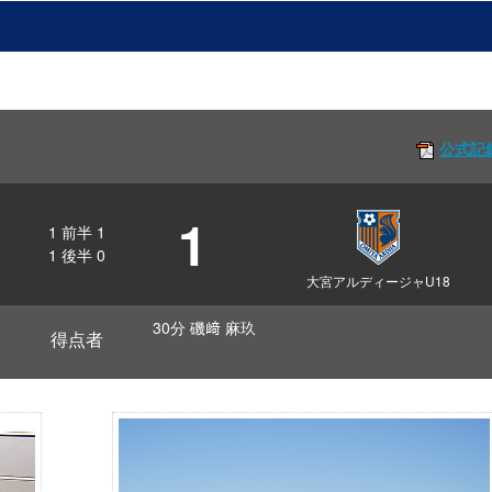
公式記
1
1
前半
1
1
後半
0
大宮アルディージャU18
30分 磯﨑 麻玖
得点者