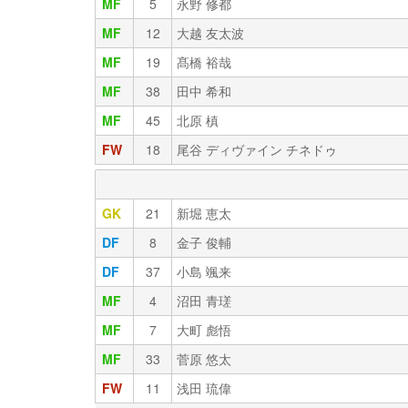
MF
5
永野 修都
MF
12
大越 友太波
MF
19
髙橋 裕哉
MF
38
田中 希和
MF
45
北原 槙
FW
18
尾谷 ディヴァイン チネドゥ
GK
21
新堀 恵太
DF
8
金子 俊輔
DF
37
小島 颯来
MF
4
沼田 青瑳
MF
7
大町 彪悟
MF
33
菅原 悠太
FW
11
浅田 琉偉