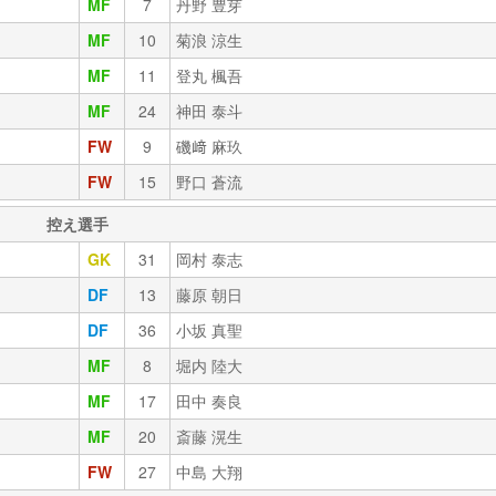
MF
7
丹野 豊芽
MF
10
菊浪 涼生
MF
11
登丸 楓吾
MF
24
神田 泰斗
FW
9
磯﨑 麻玖
FW
15
野口 蒼流
控え選手
GK
31
岡村 泰志
DF
13
藤原 朝日
DF
36
小坂 真聖
MF
8
堀内 陸大
MF
17
田中 奏良
MF
20
斎藤 滉生
FW
27
中島 大翔