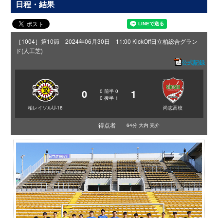
日程・結果
［1004］第10節 2024年06月30日 11:00 KickOff
日立柏総合グラン
ド(人工芝)
公式記録
0
1
0
前半
0
0
後半
1
柏レイソルU-18
尚志高校
得点者
64分 大内 完介