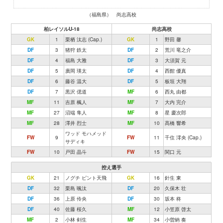
（福島県） 尚志高校
柏レイソルU-18
尚志高校
GK
1
栗栖 汰志 (Cap.)
GK
1
野田 馨
DF
3
猪狩 鉄太
DF
2
荒川 竜之介
DF
4
福島 大雅
DF
3
大須賀 元
DF
5
廣岡 瑛太
DF
4
西館 優真
DF
6
藤谷 温大
DF
5
板垣 大翔
DF
7
黒沢 偲道
MF
6
西丸 由都
MF
11
吉原 楓人
MF
7
大内 完介
MF
27
沼端 隼人
MF
8
星 慶次郎
MF
28
澤井 烈士
MF
10
髙橋 響希
ワッド モハメッド
FW
9
FW
11
千住 澪央 (Cap.)
サディキ
FW
10
戸田 晶斗
FW
15
関口 元
控え選手
GK
21
ノグチ ピント天飛
GK
16
針生 東
DF
32
栗島 颯汰
DF
20
久保木 壮
DF
36
上原 伶央
DF
30
坂本 柊
DF
40
佐藤 桜久
MF
12
小笠原 啓太
MF
2
小林 剣生
MF
34
小曽納 奏