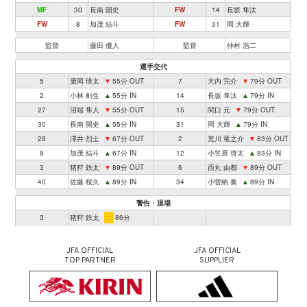
MF
30
長南 開史
FW
14
長坂 隼汰
FW
8
加茂 結斗
FW
31
岡 大輝
監督
藤田 優人
監督
仲村 浩二
選手交代
5
廣岡 瑛太
▼
55分 OUT
7
大内 完介
▼
79分 OUT
2
小林 剣生
▲
55分 IN
14
長坂 隼汰
▲
79分 IN
27
沼端 隼人
▼
55分 OUT
15
関口 元
▼
79分 OUT
30
長南 開史
▲
55分 IN
31
岡 大輝
▲
79分 IN
28
澤井 烈士
▼
67分 OUT
2
荒川 竜之介
▼
83分 OUT
8
加茂 結斗
▲
67分 IN
12
小笠原 啓太
▲
83分 IN
3
猪狩 鉄太
▼
89分 OUT
6
西丸 由都
▼
89分 OUT
40
佐藤 桜久
▲
89分 IN
34
小曽納 奏
▲
89分 IN
警告・退場
3
猪狩 鉄太
86分
JFA OFFICIAL
JFA OFFICIAL
TOP PARTNER
SUPPLIER