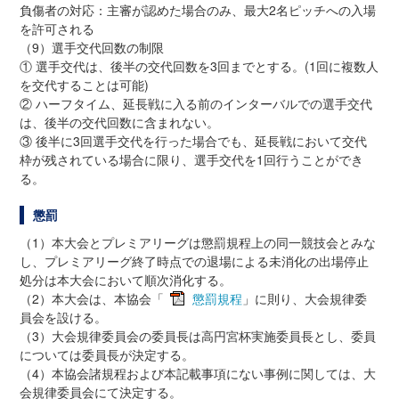
負傷者の対応：主審が認めた場合のみ、最大2名ピッチへの入場
を許可される
（9）選手交代回数の制限
① 選手交代は、後半の交代回数を3回までとする。(1回に複数人
を交代することは可能)
② ハーフタイム、延長戦に入る前のインターバルでの選手交代
は、後半の交代回数に含まれない。
③ 後半に3回選手交代を行った場合でも、延長戦において交代
枠が残されている場合に限り、選手交代を1回行うことができ
る。
懲罰
（1）本大会とプレミアリーグは懲罰規程上の同一競技会とみな
し、プレミアリーグ終了時点での退場による未消化の出場停止
処分は本大会において順次消化する。
（2）本大会は、本協会「
懲罰規程
」に則り、大会規律委
員会を設ける。
（3）大会規律委員会の委員長は高円宮杯実施委員長とし、委員
については委員長が決定する。
（4）本協会諸規程および本記載事項にない事例に関しては、大
会規律委員会にて決定する。