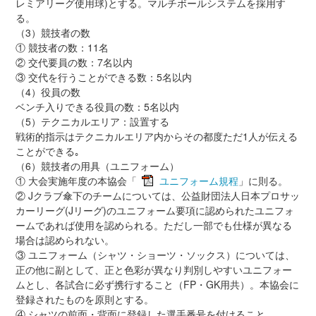
レミアリーグ使用球)とする。マルチボールシステムを採用す
る。
（3）競技者の数
① 競技者の数：11名
② 交代要員の数：7名以内
③ 交代を行うことができる数：5名以内
（4）役員の数
ベンチ入りできる役員の数：5名以内
（5）テクニカルエリア：設置する
戦術的指示はテクニカルエリア内からその都度ただ1人が伝える
ことができる｡
（6）競技者の用具（ユニフォーム）
① 大会実施年度の本協会「
ユニフォーム規程
」に則る。
② Jクラブ傘下のチームについては、公益財団法人日本プロサッ
カーリーグ(Jリーグ)のユニフォーム要項に認められたユニフォ
ームであれば使用を認められる。ただし一部でも仕様が異なる
場合は認められない。
③ ユニフォーム（シャツ・ショーツ・ソックス）については、
正の他に副として、正と色彩が異なり判別しやすいユニフォー
ムとし、各試合に必ず携行すること（FP・GK用共）。本協会に
登録されたものを原則とする。
④ シャツの前面・背面に登録した選手番号を付けること。