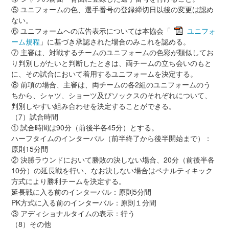
⑤ ユニフォームの色、選手番号の登録締切日以後の変更は認め
ない。
⑥ ユニフォームへの広告表示については本協会「
ユニフォ
ーム規程
」に基づき承認された場合のみこれを認める。
⑦ 主審は、対戦するチームのユニフォームの色彩が類似してお
り判別しがたいと判断したときは、両チームの立ち会いのもと
に、その試合において着用するユニフォームを決定する。
⑧ 前項の場合、主審は、両チームの各2組のユニフォームのう
ちから、シャツ、ショーツ及びソックスのそれぞれについて、
判別しやすい組み合わせを決定することができる。
（7）試合時間
① 試合時間は90分（前後半各45分）とする。
ハーフタイムのインターバル（前半終了から後半開始まで）：
原則15分間
② 決勝ラウンドにおいて勝敗の決しない場合、20分（前後半各
10分）の延長戦を行い、なお決しない場合はペナルティキック
方式により勝利チームを決定する。
延長戦に入る前のインターバル：原則5分間
PK方式に入る前のインターバル：原則１分間
③ アディショナルタイムの表示：行う
（8）その他