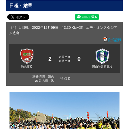
日程・結果
［4］１回戦 2022年12月09日 13:30 KickOff エディオンスタジア
ム広島
公式記録
2
0
2
前半
0
0
後半
0
尚志高校
岡山学芸館高校
26分 岡野 楽央
得点者
28分 吉満 迅