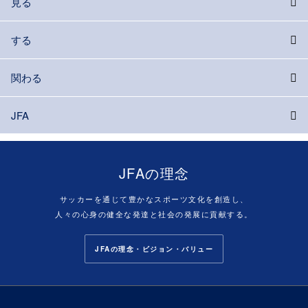
見る
する
関わる
JFA
JFAの理念
サッカーを通じて豊かなスポーツ文化を創造し、
人々の心身の健全な発達と社会の発展に貢献する。
JFAの理念・ビジョン・バリュー