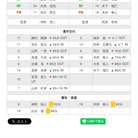
MF
24
出来 伯琉
MF
19
木下 瑠己
FW
11
笹生 悠太
FW
18
木村 奏人
監督
仲村 浩二
監督
高原 良明
選手交代
17
網代 陽勇
▼
34分 OUT
2
福井 槙
▼
ＨＴ OUT
11
笹生 悠太
▲
34分 IN
14
田村 日夏汰
▲
ＨＴ IN
5
山田 一景
▼
60分 OUT
6
田口 裕真
▼
73分 OUT
4
高瀬 大也
▲
60分 IN
18
木村 奏人
▲
73分 IN
6
吉満 迅
▼
85分 OUT
9
今井 拓人
▼
86分 OUT
14
若林 来希
▲
85分 IN
19
木下 瑠己
▲
86分 IN
安斎 悠人
▼
90+1分 O
15
UT
7
山本 叶多
▲
90+1分 IN
警告・退場
8
神田 拓人
53分
18
木村 奏人
83分
19
白石 蓮
88分