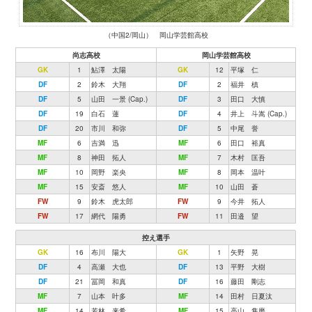
（中国2/岡山） 岡山学芸館高校
尚志高校
岡山学芸館高校
GK
1
鮎澤 太陽
GK
12
平塚 仁
DF
2
鈴木 大翔
DF
2
福井 槙
DF
5
山田 一景 (Cap.)
DF
3
田口 大慎
DF
19
白石 蓮
DF
4
井上 斗嵩 (Cap.)
DF
20
市川 和弥
DF
5
中尾 誉
MF
6
吉満 迅
MF
6
田口 裕真
MF
8
神田 拓人
MF
7
木村 匡吾
MF
10
岡野 楽央
MF
8
岡本 温叶
MF
15
安斎 悠人
MF
10
山田 蒼
FW
9
鈴木 虎太郎
FW
9
今井 拓人
FW
17
網代 陽勇
FW
11
田邉 望
控え選手
GK
16
布川 陽大
GK
1
矢野 晃
DF
4
高瀬 大也
DF
13
平野 大樹
DF
21
冨岡 和真
DF
16
藤田 剛志
MF
7
山本 叶多
MF
14
田村 日夏汰
MF
14
若林 来希
MF
15
高山 隼磨