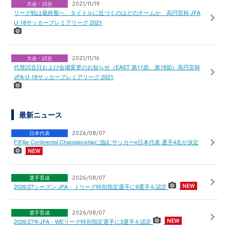
大会・試合
2021/11/19
リーグ戦は最終盤へ、タイトルに近づくのはどのチームか 高円宮杯 JFA
U-18サッカープレミアリーグ 2021
大会・試合
2021/11/16
代替試合日および会場変更のお知らせ（EAST 第11節、第18節）高円宮杯
JFA U-18サッカープレミアリーグ 2021
最新ニュース
日本代表
2026/08/07
FIFAe Continental Championshipに臨むサッカーe日本代表 選手4名が決定
選手育成
2026/08/07
2026/27シーズン JFA・Ｊリーグ特別指定選手に9選手を認定
選手育成
2026/08/07
2026/27年JFA・WEリーグ特別指定選手に3選手を認定