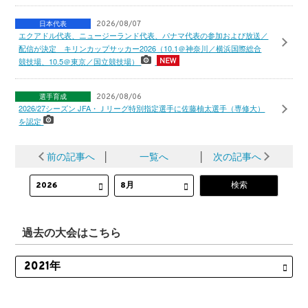
日本代表
2026/08/07
エクアドル代表、ニュージーランド代表、パナマ代表の参加および放送／
配信が決定 キリンカップサッカー2026（10.1＠神奈川／横浜国際総合
競技場、10.5＠東京／国立競技場）
選手育成
2026/08/06
2026/27シーズン JFA・Ｊリーグ特別指定選手に佐藤柚太選手（専修大）
を認定
前の記事へ
│
一覧へ
│
次の記事へ
過去の大会はこちら