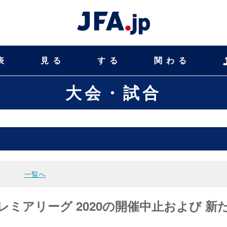
表
見る
する
関わる
大会・試合
一覧へ
ープレミアリーグ 2020の開催中止および 新