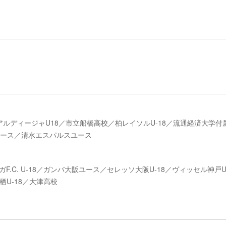
ルディージャU18／市立船橋高校／柏レイソルU-18／流通経済大学付
Cユース／清水エスパルスユース
F.C. U-18／ガンバ大阪ユース／セレッソ大阪U-18／ヴィッセル神戸U
U-18／大津高校