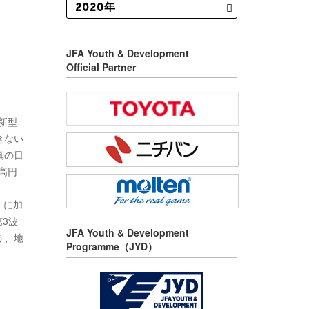
JFA Youth & Development
Official Partner
、新型
きない
真の日
「高円
）に加
3波
JFA Youth & Development
う、地
Programme（JYD）