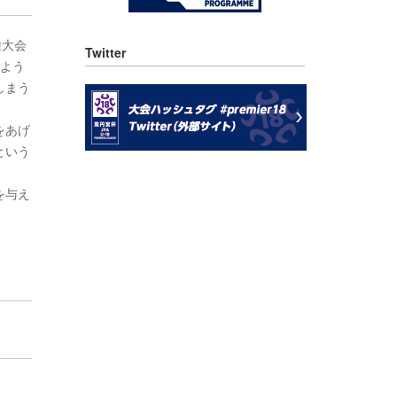
種大会
Twitter
のよう
しまう
をあげ
という
を与え