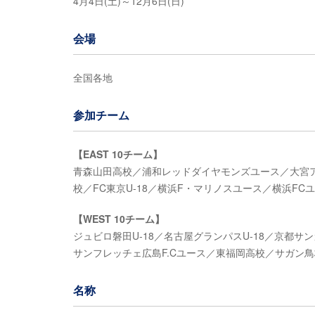
4月4日(土)～12月6日(日)
会場
全国各地
参加チーム
【EAST 10チーム】
青森山田高校／浦和レッドダイヤモンズユース／大宮ア
校／FC東京U-18／横浜F・マリノスユース／横浜F
【WEST 10チーム】
ジュビロ磐田U-18／名古屋グランパスU-18／京都サンガ
サンフレッチェ広島F.Cユース／東福岡高校／サガン鳥栖
名称