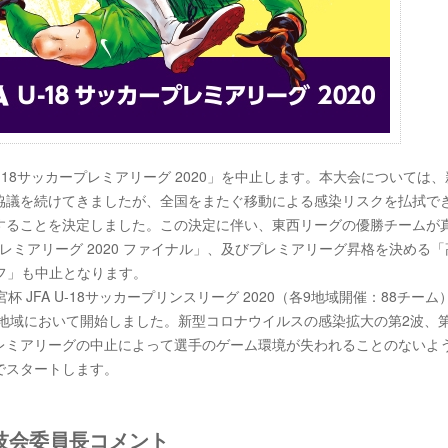
U-18サッカープレミアリーグ 2020」を中止します。本大会については
協議を続けてきましたが、全国をまたぐ移動による感染リスクを払拭で
することを決定しました。この決定に伴い、東西リーグの優勝チームが
ープレミアリーグ 2020 ファイナル」、及びプレミアリーグ昇格を決める
ーオフ」も中止となります。
JFA U-18サッカープリンスリーグ 2020（各9地域開催：88チーム
各地域において開始しました。新型コロナウイルスの感染拡大の第2波、第
レミアリーグの中止によって選手のゲーム環境が失われることのないよ
でスタートします。
競技会委員長コメント