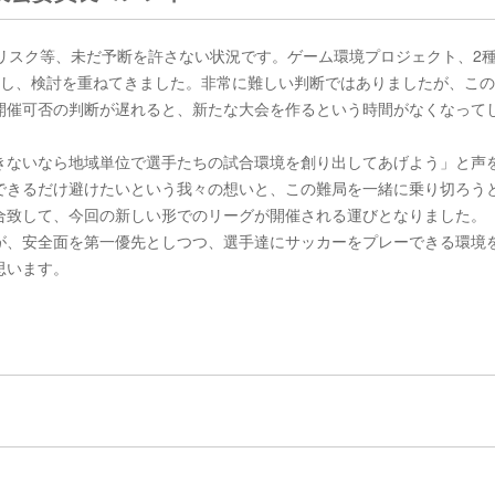
リスク等、未だ予断を許さない状況です。ゲーム環境プロジェクト、2
催し、検討を重ねてきました。非常に難しい判断ではありましたが、こ
開催可否の判断が遅れると、新たな大会を作るという時間がなくなって
きないなら地域単位で選手たちの試合環境を創り出してあげよう」と声
できるだけ避けたいという我々の想いと、この難局を一緒に乗り切ろう
合致して、今回の新しい形でのリーグが開催される運びとなりました。
が、安全面を第一優先としつつ、選手達にサッカーをプレーできる環境
思います。