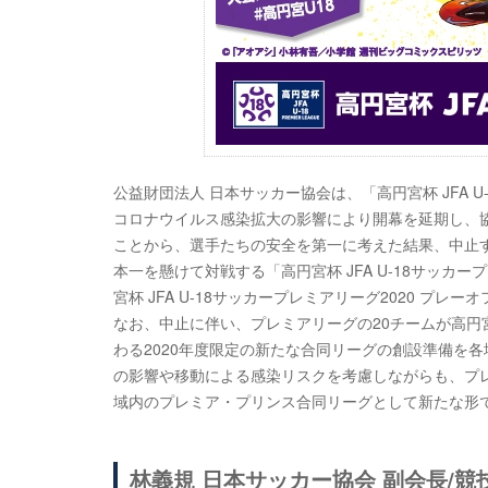
公益財団法人 日本サッカー協会は、「高円宮杯 JFA 
コロナウイルス感染拡大の影響により開幕を延期し、
ことから、選手たちの安全を第一に考えた結果、中止
本一を懸けて対戦する「高円宮杯 JFA U-18サッカ
宮杯 JFA U-18サッカープレミアリーグ2020 プレ
なお、中止に伴い、プレミアリーグの20チームが高円宮杯 
わる2020年度限定の新たな合同リーグの創設準備を
の影響や移動による感染リスクを考慮しながらも、プ
域内のプレミア・プリンス合同リーグとして新たな形
林義規 日本サッカー協会 副会長/