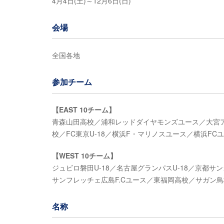
4月4日(土)～12月6日(日)
会場
全国各地
参加チーム
【EAST 10チーム】
青森山田高校／浦和レッドダイヤモンズユース／大宮ア
校／FC東京U-18／横浜F・マリノスユース／横浜F
【WEST 10チーム】
ジュビロ磐田U-18／名古屋グランパスU-18／京都サンガ
サンフレッチェ広島F.Cユース／東福岡高校／サガン鳥栖
名称