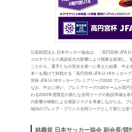
公益財団法人 日本サッカー協会は、「高円宮杯 JFA 
コロナウイルス感染拡大の影響により開幕を延期し、
ことから、選手たちの安全を第一に考えた結果、中止
本一を懸けて対戦する「高円宮杯 JFA U-18サッカ
宮杯 JFA U-18サッカープレミアリーグ2020 プレ
なお、中止に伴い、プレミアリーグの20チームが高円宮杯 
わる2020年度限定の新たな合同リーグの創設準備を
の影響や移動による感染リスクを考慮しながらも、プ
域内のプレミア・プリンス合同リーグとして新たな形
林義規 日本サッカー協会 副会長/