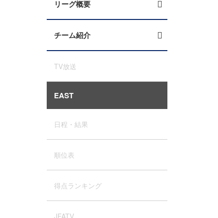
リーグ概要
チーム紹介
TV放送
EAST
日程・結果
順位表
得点ランキング
JFATV