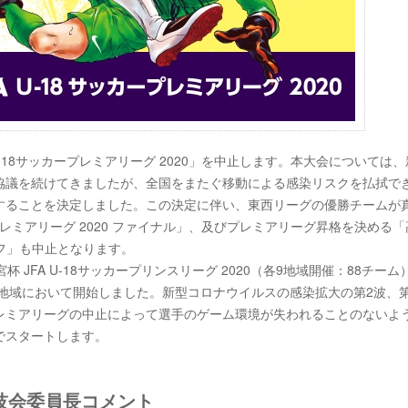
U-18サッカープレミアリーグ 2020」を中止します。本大会については
協議を続けてきましたが、全国をまたぐ移動による感染リスクを払拭で
することを決定しました。この決定に伴い、東西リーグの優勝チームが
ープレミアリーグ 2020 ファイナル」、及びプレミアリーグ昇格を決める
ーオフ」も中止となります。
JFA U-18サッカープリンスリーグ 2020（各9地域開催：88チーム
各地域において開始しました。新型コロナウイルスの感染拡大の第2波、第
レミアリーグの中止によって選手のゲーム環境が失われることのないよ
でスタートします。
競技会委員長コメント