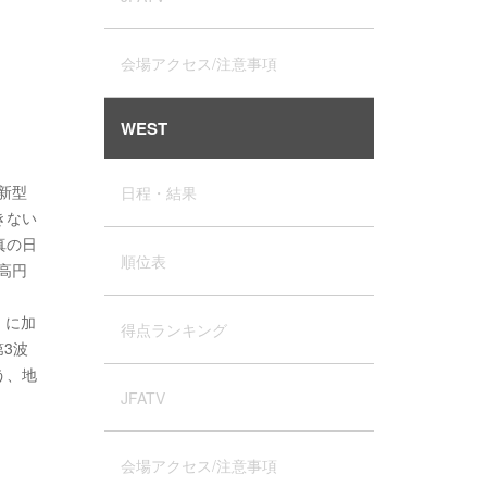
会場アクセス/注意事項
WEST
、新型
日程・結果
きない
真の日
順位表
「高円
）に加
得点ランキング
3波
う、地
JFATV
会場アクセス/注意事項