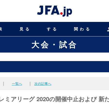
表
見る
する
関わる
大会・試合
│
一覧へ
│
次の記事へ
ープレミアリーグ 2020の開催中止および 新