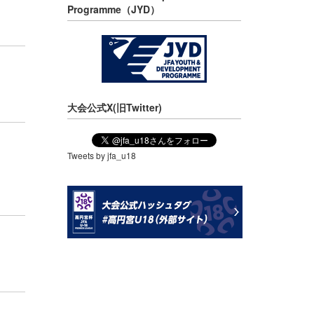
Programme（JYD）
大会公式X(旧Twitter)
Tweets by jfa_u18