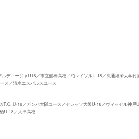
ルディージャU18／市立船橋高校／柏レイソルU-18／流通経済大学付
Cユース／清水エスパルスユース
F.C. U-18／ガンバ大阪ユース／セレッソ大阪U-18／ヴィッセル神戸U
U-18／大津高校