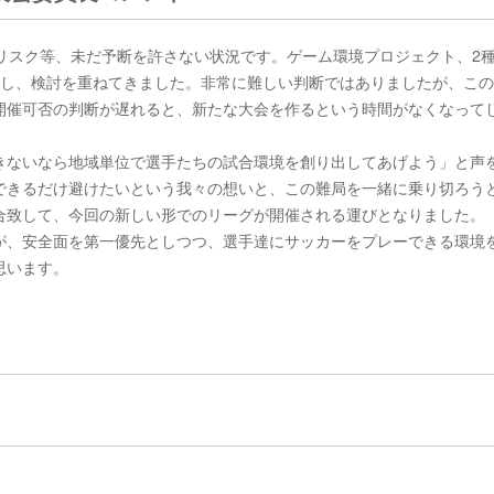
リスク等、未だ予断を許さない状況です。ゲーム環境プロジェクト、2
催し、検討を重ねてきました。非常に難しい判断ではありましたが、こ
開催可否の判断が遅れると、新たな大会を作るという時間がなくなって
きないなら地域単位で選手たちの試合環境を創り出してあげよう」と声
できるだけ避けたいという我々の想いと、この難局を一緒に乗り切ろう
合致して、今回の新しい形でのリーグが開催される運びとなりました。
が、安全面を第一優先としつつ、選手達にサッカーをプレーできる環境
思います。