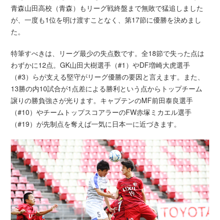
青森山田高校（青森）もリーグ戦終盤まで無敗で猛追しました
が、一度も1位を明け渡すことなく、第17節に優勝を決めまし
た。
特筆すべきは、リーグ最少の失点数です。全18節で失った点は
わずかに12点。GK山田大樹選手（#1）やDF増崎大虎選手
（#3）らが支える堅守がリーグ優勝の要因と言えます。また、
13勝の内10試合が1点差による勝利という点からトップチーム
譲りの勝負強さが光ります。キャプテンのMF前田泰良選手
（#10）やチームトップスコアラーのFW赤塚ミカエル選手
（#19）が先制点を奪えば一気に日本一に近づきます。