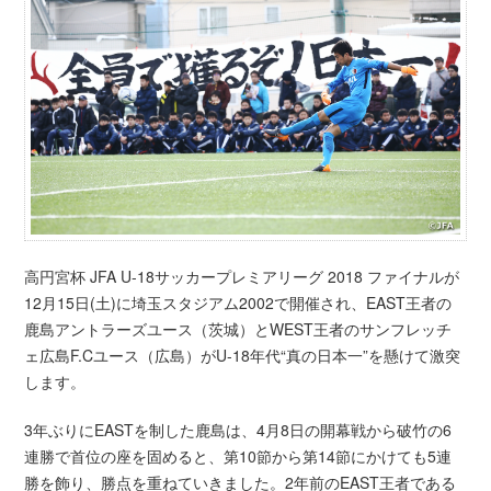
高円宮杯 JFA U-18サッカープレミアリーグ 2018 ファイナルが
12月15日(土)に埼玉スタジアム2002で開催され、EAST王者の
鹿島アントラーズユース（茨城）とWEST王者のサンフレッチ
ェ広島F.Cユース（広島）がU-18年代“真の日本一”を懸けて激突
します。
3年ぶりにEASTを制した鹿島は、4月8日の開幕戦から破竹の6
連勝で首位の座を固めると、第10節から第14節にかけても5連
勝を飾り、勝点を重ねていきました。2年前のEAST王者である