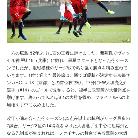
一方の広島は2年ぶりに西の王者に輝きました。開幕戦でヴィッ
セル神戸U-18（兵庫）に敗れ、黒星スタートとなった今シーズ
ンでしたが、混戦模様のリーグ戦で粘り強く勝点を積み重ねて
いきます。1位で迎えた最終節は、勝てば優勝が決定する京都サ
ンガF.C. U-18（京都）との首位攻防戦。17分にFW大堀亮之介
選手（#14）のゴールで先制すると、後半に攻撃陣が大量得点を
挙げます。終わってみれば6-1の大勝を収め、ファイナルへの出
場権を手中に収めました。
攻守が噛み合った今シーズンは3点差以上の勝利がリーグ最多の
7試合。リーグ3位の14得点を挙げた大堀選手を中心に起爆剤と
なる先制点が生まれれば、ファイナルの舞台でも攻撃陣の大爆