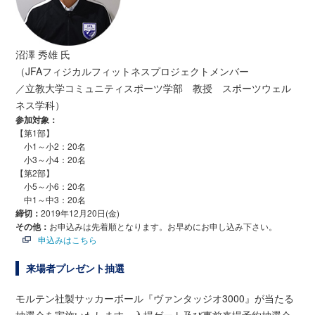
沼澤 秀雄 氏
（JFAフィジカルフィットネスプロジェクトメンバー
／立教大学コミュニティスポーツ学部 教授 スポーツウェル
ネス学科）
参加対象：
【第1部】
小1～小2：20名
小3～小4：20名
【第2部】
小5～小6：20名
中1～中3：20名
締切：
2019年12月20日(金)
その他：
お申込みは先着順となります。お早めにお申し込み下さい。
申込みはこちら
来場者プレゼント抽選
モルテン社製サッカーボール『ヴァンタッジオ3000』が当たる
抽選会を実施いたします。入場ゲート及び事前来場予約抽選会