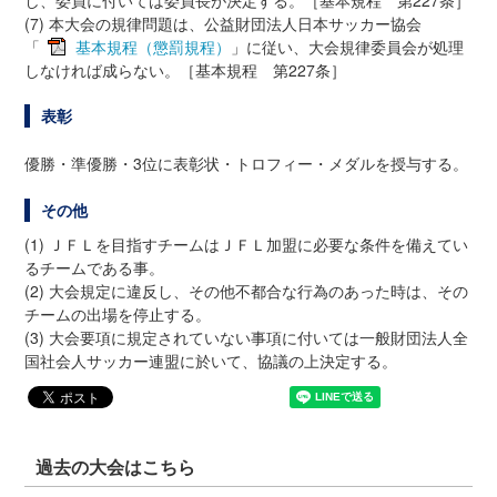
し、委員に付いては委員長が決定する。［基本規程 第227条］
(7) 本大会の規律問題は、公益財団法人日本サッカー協会
「
基本規程（懲罰規程）
」に従い、大会規律委員会が処理
しなければ成らない。［基本規程 第227条］
表彰
優勝・準優勝・3位に表彰状・トロフィー・メダルを授与する。
その他
(1) ＪＦＬを目指すチームはＪＦＬ加盟に必要な条件を備えてい
るチームである事。
(2) 大会規定に違反し、その他不都合な行為のあった時は、その
チームの出場を停止する。
(3) 大会要項に規定されていない事項に付いては一般財団法人全
国社会人サッカー連盟に於いて、協議の上決定する。
過去の大会はこちら