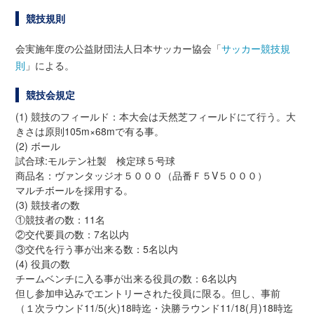
競技規則
会実施年度の公益財団法人日本サッカー協会「
サッカー競技規
則
」による。
競技会規定
(1) 競技のフィールド：本大会は天然芝フィールドにて行う。大
きさは原則105m×68mで有る事。
(2) ボール
試合球:モルテン社製 検定球５号球
商品名：ヴァンタッジオ５０００（品番Ｆ５V５０００）
マルチボールを採用する。
(3) 競技者の数
①競技者の数：11名
②交代要員の数：7名以内
③交代を行う事が出来る数：5名以内
(4) 役員の数
チームベンチに入る事が出来る役員の数：6名以内
但し参加申込みでエントリーされた役員に限る。但し、事前
（１次ラウンド11/5(火)18時迄・決勝ラウンド11/18(月)18時迄