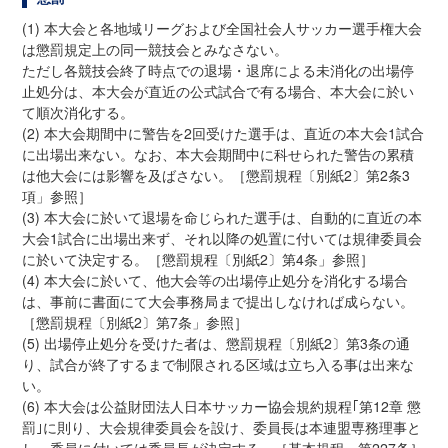
(1) 本大会と各地域リーグおよび全国社会人サッカー選手権大会
は懲罰規定上の同一競技会とみなさない。
ただし各競技会終了時点での退場・退席による未消化の出場停
止処分は、本大会が直近の公式試合で有る場合、本大会に於い
て順次消化する。
(2) 本大会期間中に警告を2回受けた選手は、直近の本大会1試合
に出場出来ない。なお、本大会期間中に科せられた警告の累積
は他大会には影響を及ばさない。［懲罰規程〔別紙2〕第2条3
項」参照］
(3) 本大会に於いて退場を命じられた選手は、自動的に直近の本
大会1試合に出場出来ず、それ以降の処置に付いては規律委員会
に於いて決定する。［懲罰規程〔別紙2〕第4条」参照］
(4) 本大会に於いて、他大会等の出場停止処分を消化する場合
は、事前に書面にて大会事務局まで提出しなければ成らない。
［懲罰規程〔別紙2〕第7条」参照］
(5) 出場停止処分を受けた者は、懲罰規程〔別紙2〕第3条の通
り、試合が終了するまで制限される区域は立ち入る事は出来な
い。
(6) 本大会は公益財団法人日本サッカー協会規約規程｢第12章 懲
罰｣に則り、大会規律委員会を設け、委員長は本連盟専務理事と