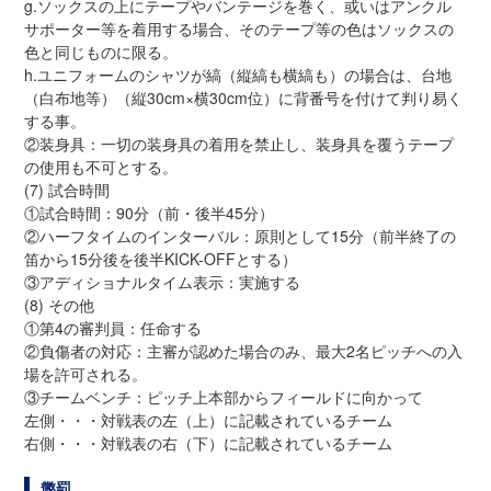
g.ソックスの上にテープやバンテージを巻く、或いはアンクル
サポーター等を着用する場合、そのテープ等の色はソックスの
色と同じものに限る。
h.ユニフォームのシャツが縞（縦縞も横縞も）の場合は、台地
（白布地等）（縦30cm×横30cm位）に背番号を付けて判り易く
する事。
②装身具：一切の装身具の着用を禁止し、装身具を覆うテープ
の使用も不可とする。
(7) 試合時間
①試合時間：90分（前・後半45分）
②ハーフタイムのインターバル：原則として15分（前半終了の
笛から15分後を後半KICK-OFFとする）
③アディショナルタイム表示：実施する
(8) その他
①第4の審判員：任命する
②負傷者の対応：主審が認めた場合のみ、最大2名ピッチへの入
場を許可される。
③チームベンチ：ピッチ上本部からフィールドに向かって
左側・・・対戦表の左（上）に記載されているチーム
右側・・・対戦表の右（下）に記載されているチーム
懲罰