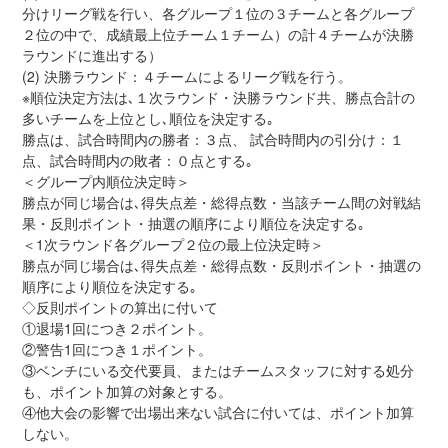
分けリーグ戦を行い、各グループ１位の３チームと各グループ
２位の中で、成績最上位チーム１チーム）の計４チームが決勝
ラウンドに進出する）
(2) 決勝ラウンド：４チームによるリーグ戦を行う。
※順位決定方法は､１次ラウンド・決勝ラウンド共、勝点合計の
多いチームを上位とし､順位を決定する｡
勝点は、試合時間内の勝者：３点、 試合時間内の引分け：１
点、試合時間内の敗者：０点とする｡
＜グループ内順位決定時＞
勝点が同じ場合は､得失点差・総得点数・当該チーム間の対戦結
果・反則ポイント・抽選の順序により順位を決定する｡
＜1次ラウンド各グループ２位の最上位決定時＞
勝点が同じ場合は､得失点差・総得点数・反則ポイント・抽選の
順序により順位を決定する｡
◇反則ポイントの算出に付いて
①退場1回につき２ポイント。
②警告1回につき１ポイント。
③ベンチにいる交代要員、またはチームスタッフに対する処分
も、ポイント加算の対象とする。
④他大会の影響で出場出来ない試合に付いては、ポイント加算
しない。