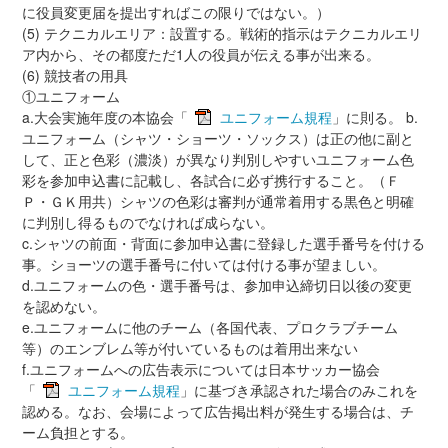
に役員変更届を提出すればこの限りではない。）
(5) テクニカルエリア：設置する。戦術的指示はテクニカルエリ
ア内から、その都度ただ1人の役員が伝える事が出来る。
(6) 競技者の用具
①ユニフォーム
a.大会実施年度の本協会「
ユニフォーム規程
」に則る。 b.
ユニフォーム（シャツ・ショーツ・ソックス）は正の他に副と
して、正と色彩（濃淡）が異なり判別しやすいユニフォーム色
彩を参加申込書に記載し、各試合に必ず携行すること。（Ｆ
Ｐ・ＧＫ用共）シャツの色彩は審判が通常着用する黒色と明確
に判別し得るものでなければ成らない。
c.シャツの前面・背面に参加申込書に登録した選手番号を付ける
事。ショーツの選手番号に付いては付ける事が望ましい。
d.ユニフォームの色・選手番号は、参加申込締切日以後の変更
を認めない。
e.ユニフォームに他のチーム（各国代表、プロクラブチーム
等）のエンブレム等が付いているものは着用出来ない
f.ユニフォームへの広告表示については日本サッカー協会
「
ユニフォーム規程
」に基づき承認された場合のみこれを
認める。なお、会場によって広告掲出料が発生する場合は、チ
ーム負担とする。