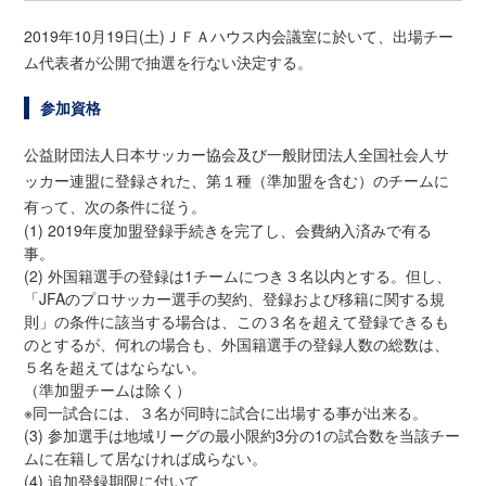
2019年10月19日(土)ＪＦＡハウス内会議室に於いて、出場チー
ム代表者が公開で抽選を行ない決定する。
参加資格
公益財団法人日本サッカー協会及び一般財団法人全国社会人サ
ッカー連盟に登録された、第１種（準加盟を含む）のチームに
有って、次の条件に従う。
(1) 2019年度加盟登録手続きを完了し、会費納入済みで有る
事。
(2) 外国籍選手の登録は1チームにつき３名以内とする。但し、
「JFAのプロサッカー選手の契約、登録および移籍に関する規
則」の条件に該当する場合は、この３名を超えて登録できるも
のとするが、何れの場合も、外国籍選手の登録人数の総数は、
５名を超えてはならない。
（準加盟チームは除く）
※同一試合には、３名が同時に試合に出場する事が出来る。
(3) 参加選手は地域リーグの最小限約3分の1の試合数を当該チー
ムに在籍して居なければ成らない。
(4) 追加登録期限に付いて