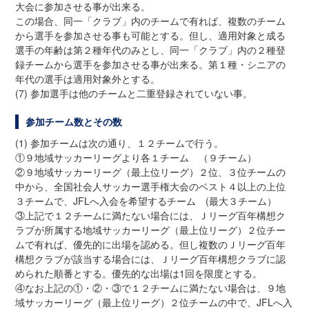
大会に参加させる事が出来る。
この場合、同一「クラブ」内のチームで有れば、複数のチーム
から選手を参加させる事も可能とする。但し、適用対象と成る
選手の年齢は第２種年代のみとし、同一「クラブ」内の２種登
録チームから選手を参加させる事が出来る。第１種・シニアの
年代の選手は適用対象外とする。
(7) 参加選手は他のチームと二重登録されていない事。
参加チーム数とその数
(1) 参加チームは次の通り、１２チームで行う。
①９地域サッカーリーグより各１チーム （９チーム）
②９地域サッカーリーグ（最上位リーグ）２位、３位チームの
中から、全国社会人サッカー選手権大会のベスト４以上の上位
３チームで、JFLへ入会を希望するチーム (最大３チーム）
③上記で１２チームに満たない場合には、Ｊリーグ百年構想ク
ラブが所属する地域サッカーリーグ（最上位リーグ）２位チー
ムで有れば、優先的に出場を認める。但し複数のＪリーグ百年
構想クラブが該当する場合には、Ｊリーグ百年構想クラブに認
められた順番とする。優先的な出場は1回を限度とする。
④なお上記の①・②・③で１２チームに満たない場合は、９地
域サッカーリーグ（最上位リーグ）２位チームの中で、JFLへ入