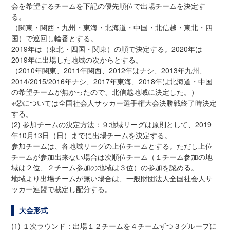
会を希望するチームを下記の優先順位で出場チームを決定す
る。
（関東・関西・九州・東海・北海道・中国・北信越・東北・四
国）で巡回し輪番とする。
2019年は（東北・四国・関東）の順で決定する。2020年は
2019年に出場した地域の次からとする。
（2010年関東、2011年関西、2012年はナシ、2013年九州、
2014/2015/2016年ナシ、2017年東海、2018年は北海道・中国
の希望チームが無かったので、北信越地域に決定した。）
※②については全国社会人サッカー選手権大会決勝戦終了時決定
する。
(2) 参加チームの決定方法：９地域リーグは原則として、2019
年10月13日（日）までに出場チームを決定する。
参加チームは、各地域リーグの上位チームとする。ただし上位
チームが参加出来ない場合は次順位チーム（１チーム参加の地
域は２位、２チーム参加の地域は３位）の参加を認める。
地域より出場チームが無い場合は、一般財団法人全国社会人サ
ッカー連盟で裁定し配分する。
大会形式
(1) １次ラウンド：出場１２チームを４チームずつ３グループに