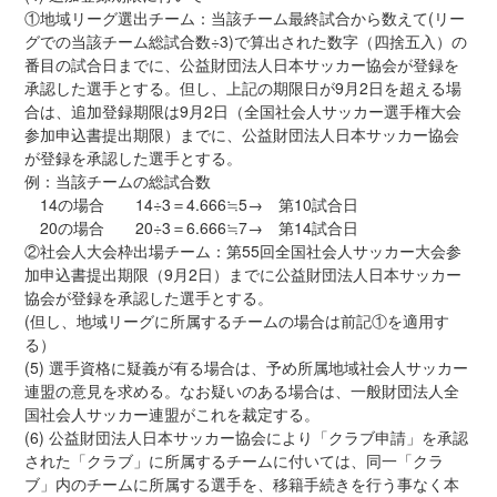
①地域リーグ選出チーム：当該チーム最終試合から数えて(リー
グでの当該チーム総試合数÷3)で算出された数字（四捨五入）の
番目の試合日までに、公益財団法人日本サッカー協会が登録を
承認した選手とする。但し、上記の期限日が9月2日を超える場
合は、追加登録期限は9月2日（全国社会人サッカー選手権大会
参加申込書提出期限）までに、公益財団法人日本サッカー協会
が登録を承認した選手とする。
例：当該チームの総試合数
14の場合 14÷3＝4.666≒5→ 第10試合日
20の場合 20÷3＝6.666≒7→ 第14試合日
②社会人大会枠出場チーム：第55回全国社会人サッカー大会参
加申込書提出期限（9月2日）までに公益財団法人日本サッカー
協会が登録を承認した選手とする。
(但し、地域リーグに所属するチームの場合は前記①を適用す
る）
(5) 選手資格に疑義が有る場合は、予め所属地域社会人サッカー
連盟の意見を求める。なお疑いのある場合は、一般財団法人全
国社会人サッカー連盟がこれを裁定する。
(6) 公益財団法人日本サッカー協会により「クラブ申請」を承認
された「クラブ」に所属するチームに付いては、同一「クラ
ブ」内のチームに所属する選手を、移籍手続きを行う事なく本