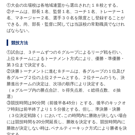
①大会の出場校は各地域連盟から選出された１８校とする。
②チームは、部長１名、監督１名、コーチ１名、トレーナー１
名、マネージャー２名、選手３０名を限度とし登録することが
できる。尚、部長・監督に関しては当該校の常勤職員でなけれ
ばならない。
競技方法
①試合は、３チームずつの６グループによるリーグ戦を行い、
上位８チームによるトーナメント方式により、優勝・準優勝・
第３位まで決定する。
②決勝トーナメントに進む８チームは、各グループの１位及び
各グループ２位の上位２チームとする。２位チームのうち、決
勝進出チームの決定は、次項の順序により決定する。
（ａグループ内の勝点合計、ｂ得失点差、ｃ総得点数、ｄ抽
選）
③競技時間は90分間（前後半各45分）とする。後半のキックオ
フ時刻は前半終了より１５分後とする。但し、準決勝・決勝
（３位決定戦除く）において､この時間内に勝敗が決しない場合
には競技時間を20分間延長し、勝敗を決定する。競技時間内に
勝敗が決定しない時は､ペナルティーキック方式により勝者を決
定する。