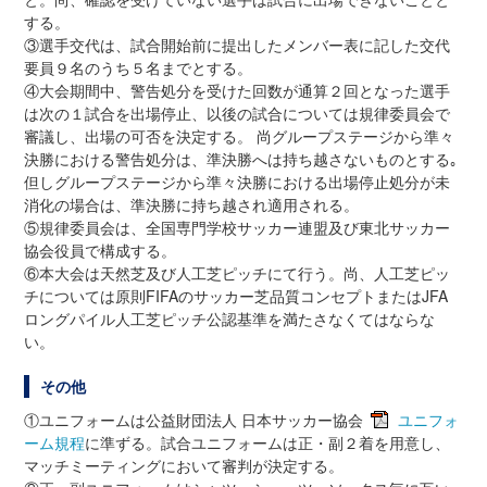
する。
③選手交代は、試合開始前に提出したメンバー表に記した交代
要員９名のうち５名までとする。
④大会期間中、警告処分を受けた回数が通算２回となった選手
は次の１試合を出場停止、以後の試合については規律委員会で
審議し、出場の可否を決定する。 尚グループステージから準々
決勝における警告処分は、準決勝へは持ち越さないものとする｡
但しグループステージから準々決勝における出場停止処分が未
消化の場合は、準決勝に持ち越され適用される。
⑤規律委員会は、全国専門学校サッカー連盟及び東北サッカー
協会役員で構成する。
⑥本大会は天然芝及び人工芝ピッチにて行う。尚、人工芝ピッ
チについては原則FIFAのサッカー芝品質コンセプトまたはJFA
ロングパイル人工芝ピッチ公認基準を満たさなくてはならな
い。
その他
①ユニフォームは公益財団法人 日本サッカー協会
ユニフォ
ーム規程
に準ずる。試合ユニフォームは正・副２着を用意し、
マッチミーティングにおいて審判が決定する。