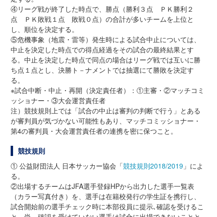
④リーグ戦が終了した時点で、勝点（勝利３点 ＰＫ勝利２
点 ＰＫ敗戦１点 敗戦０点）の合計が多いチームを上位と
し、順位を決定する。
⑤危機事象（地震・雷等）発生時による試合中止については、
中止を決定した時点での得点経過をその試合の最終結果とす
る。中止を決定した時点で同点の場合はリーグ戦では互いに勝
ち点１点とし、決勝ト－ナメントでは抽選にて勝敗を決定す
る。
※試合中断・中止・再開（決定責任者）：①主審・②マッチコミ
ッショナー・③大会運営責任者
注）競技規則上では「試合の中止は審判の判断で行う」とある
が審判員が気づかない可能性もあり、マッチコミッショナー・
第4の審判員・大会運営責任者の連携を密に保つこと。
競技規則
① 公益財団法人 日本サッカー協会「
競技規則2018/2019
」によ
る。
②出場するチームはJFA選手登録HPから出力した選手一覧表
（カラー写真付き）を、選手は在籍校発行の学生証を携行し、
試合開始前の選手チェック時に本部役員に提示､確認を受けるこ
と。尚、確認を受けていない選手は試合に出場できないことと