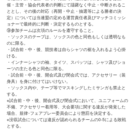
催・主管・協会代表者の判断にて躊躇なく中止・中断されるこ
ととし、その後の対応（再開・中止・抽選等による勝者の決
定）については当連盟の定める運営責任者及びマッチコミッシ
ョナーで最終的に判断・決定するものとする。
⑨参加チームは次項のルールを遵守すること。
・ソックスのテープは、ソックスの色と同色もしくは透明なも
のに限る。
・試合前・中・後、競技者は自らシャツの裾を入れるよう心掛
ける。
・インナーシャツの袖、タイツ、スパッツは、シャツ及びショ
ーツの主たる色と同色に限る。
・試合前・中・後、開会式及び閉会式では、アクセサリー（装
身具）を身に付けてはいけない。
・ソックス内や、テープ等でマスキングしたミサンガも禁止と
する。
※試合前・中・後、開会式及び閉会式において、ユニフォームの
不備、アクセサリー着用等、大会要項に関する違反が発覚した
場合、規律･フェアプレー委員会により懲罰を決定する。
※没収試合については違反が認められるチームの0-5による敗戦
とする。