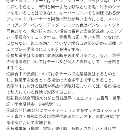
②正・副ユニフォームはシャツ、ショーツ、ソックス毎に互い
に異なる色とし、審判と同一または類似となる黒・紺系のシャ
ツを用いることはできない。キーパーについても同様であるが
フィールドプレーヤーと同色の部分が無いようにする。スパッ
ツ（アンダーパンツ）アンダーシャツの色はパンツ・シャツと
同色とする。色が紛らわしい場合は審判と当連盟規律･フェアプ
レー委員会でチェックする。背番号は正・副とも同一でなけれ
ばならない。以上を満たしていない場合は連盟の定める規律･フ
ェアプレー委員会により処分を決定する。
③参加選手は大会前に健康診断を必ず受けること。なお、選手
の健康管理についてはチーム及び個人の責任として、十分留意
すること。
④試合中の負傷については各チームで応急処置はするものと
し、救急車を必要とする場合は大会本部まで申し出ること。
⑤期間中における怪我や事故の保険対応については、各出場校
で加入している保険で対応すること。
⑥初戦の試合開始70分前に登録選手（ユニフォーム番号・選手
証・学生証持参）の確認行う。
⑦試合開始60分前にマッチミーティングをマッチコミッショナ
ー・審判・両校監督及び選手代表者立会いの下、連盟が指定す
る場所において実施する。
⑧危機事象（地震・雷等）発生時、危険と判断したときは主