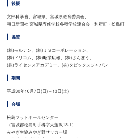
後援
文部科学省、宮城県、宮城県教育委員会、
朝日新聞社
宮城県専修学校各種学校連合会・利府町・松島町
協賛
(株)モルテン、(株)ＪＳコーポレーション、
(株)ドリコム、(株)昭栄広報、(株)さんぽう、
(株)ライセンスアカデミー、(株)タビックスジャパン
期間
平成30年10月7日(日)～13日(土)
会場
松島フットボールセンター
（宮城郡松島町手樽字大蓬沢13-1）
みやぎ生協みやぎ野サッカー場