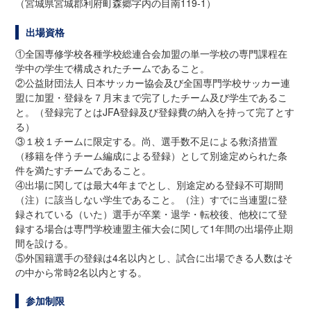
（宮城県宮城郡利府町森郷字内の目南119-1）
出場資格
①全国専修学校各種学校総連合会加盟の単一学校の専門課程在
学中の学生で構成されたチームであること。
②公益財団法人 日本サッカー協会及び全国専門学校サッカー連
盟に加盟・登録を７月末まで完了したチーム及び学生であるこ
と。（登録完了とはJFA登録及び登録費の納入を持って完了とす
る）
③１校１チームに限定する。尚、選手数不足による救済措置
（移籍を伴うチーム編成による登録）として別途定められた条
件を満たすチームであること。
④出場に関しては最大4年までとし、別途定める登録不可期間
（注）に該当しない学生であること。（注）すでに当連盟に登
録されている（いた）選手が卒業・退学・転校後、他校にて登
録する場合は専門学校連盟主催大会に関して1年間の出場停止期
間を設ける。
⑤外国籍選手の登録は4名以内とし、試合に出場できる人数はそ
の中から常時2名以内とする。
参加制限