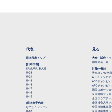
代表
見る
日本代表トップ
大会・試合トッ
国際大会一覧
[日本代表]
SAMURAI BLUE
[1種(一般)]
U-23
天皇杯 JFA 
U-21
AFCチャンピ
U-19
AFCチャンピオン
U-18
AFCチャンピオ
U-17
国民スポーツ大
U-16
全国地域サッカ
U-15
全国クラブチー
全国社会人サッ
[日本女子代表]
全国自治体職員
なでしこジャパン
全国自衛隊サッ
U-20