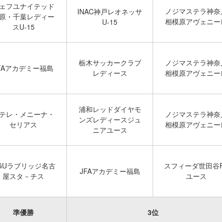
ェフユナイテッド
ノジマステラ神奈
INAC神戸レオネッサ
原・千葉レディー
相模原アヴェニー
U-15
スU-15
栃木サッカークラブ
ノジマステラ神奈
FAアカデミー福島
レディース
相模原アヴェニー
浦和レッドダイヤモ
テレ・メニーナ・
ノジマステラ神奈
ンズレディースジュ
セリアス
相模原アヴェニー
ニアユース
GUラブリッジ名古
スフィーダ世田谷
JFAアカデミー福島
屋スタ－チス
ユース
準優勝
3位