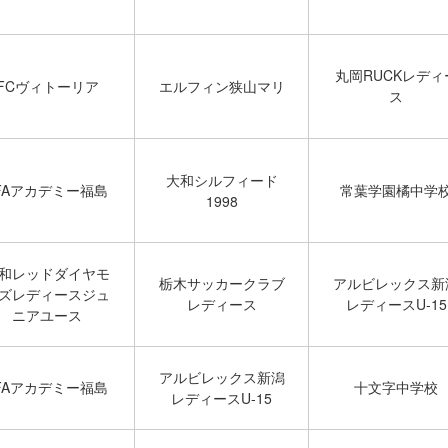
丸岡RUCKレディ
FCヴィトーリア
エルフィン狭山マリ
ス
大和シルフィード
FAアカデミー福島
常葉学園橘中学
1998
和レッドダイヤモ
栃木サッカークラブ
アルビレックス新
ズレディースジュ
レディース
レディースU-15
ニアユース
アルビレックス新潟
FAアカデミー福島
十文字中学校
レディースU-15