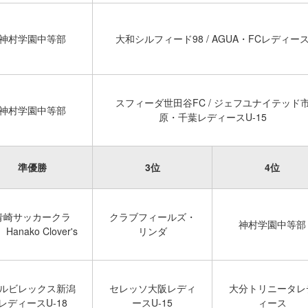
神村学園中等部
大和シルフィード98 / AGUA・FCレディー
スフィーダ世田谷FC / ジェフユナイテッド
神村学園中等部
原・千葉レディースU-15
準優勝
3位
4位
青崎サッカークラ
クラブフィールズ・
神村学園中等部
Hanako Clover's
リンダ
ルビレックス新潟
セレッソ大阪レディ
大分トリニータレ
レディースU-18
ースU-15
ィース