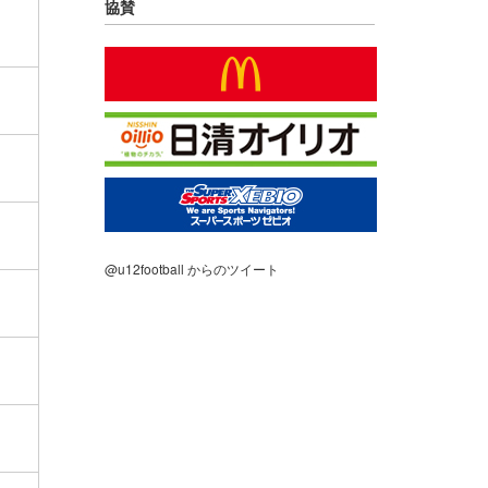
協賛
@u12football からのツイート