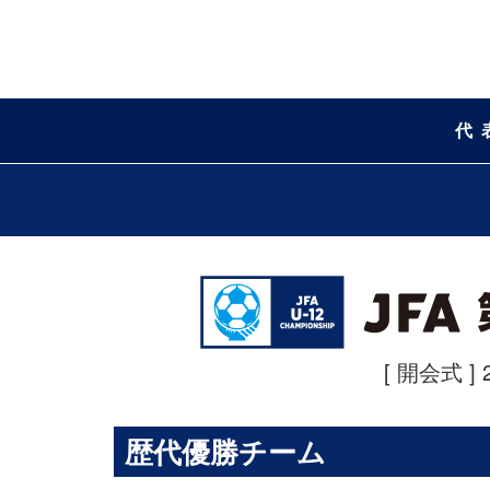
代
[ 開会式 ] 
歴代優勝チーム