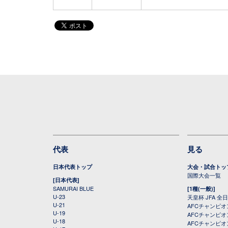
代表
見る
日本代表トップ
大会・試合トッ
国際大会一覧
[日本代表]
SAMURAI BLUE
[1種(一般)]
U-23
天皇杯 JFA 
U-21
AFCチャンピ
U-19
AFCチャンピオン
U-18
AFCチャンピオ