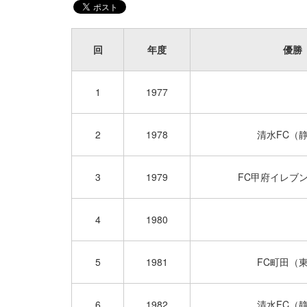
回
年度
優勝
1
1977
2
1978
清水FC（
3
1979
FC甲府イレブ
4
1980
5
1981
FC町田（
6
1982
清水FC（