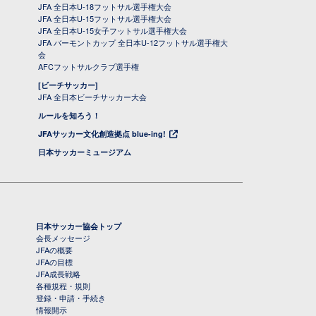
JFA 全日本U-18フットサル選手権大会
JFA 全日本U-15フットサル選手権大会
JFA 全日本U-15女子フットサル選手権大会
JFA バーモントカップ 全日本U-12フットサル選手権大
会
AFCフットサルクラブ選手権
[ビーチサッカー]
JFA 全日本ビーチサッカー大会
ルールを知ろう！
JFAサッカー文化創造拠点 blue-ing!
日本サッカーミュージアム
日本サッカー協会トップ
会長メッセージ
JFAの概要
JFAの目標
JFA成長戦略
各種規程・規則
登録・申請・手続き
情報開示