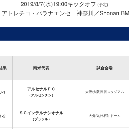
2019/8/7(水)19:00キックオフ
(予定)
s アトレチコ・パラナエンセ 神奈川／Shonan B
結果
南米代表
試合会場
アルセナルＦＣ
0-1
大阪/大阪長居スタジアム
（アルゼンチン）
ＳＣインテルナシオナル
1-2
大分/九州石油ドーム
（ブラジル）