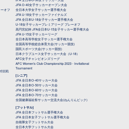
JFA O-40女子サッカーオープン大会
レーオフ
全日本大学女子サッカー選手権大会
JFA U-18女子サッカーファイナルズ
JFA 全日本U-18女子サッカー選手権大会
U-18女子サッカープレミアリーグ プレーオフ
高円宮妃杯 JFA全日本U-15女子サッカー選手権大会
JFA U-15女子サッカーリーグ
全日本高等学校女子サッカー選手権大会
全国高等学校総合体育大会(サッカー競技)
国民スポーツ大会(サッカー競技)
日本クラブユース女子サッカー大会（U-18）
AFC女子チャンピオンズリーグ
AFC Women's Club Championship 2023 - Invitational
Tournament
対抗戦
[シニア]
JFA 全日本O-40サッカー大会
JFA 全日本O-50サッカー大会
JFA 全日本O-60サッカー大会
JFA 全日本O-70サッカー大会
全国健康福祉祭サッカー交流大会(ねんりんピック)
[フットサル]
JFA 全日本フットサル選手権大会
JFA 全日本女子フットサル選手権大会
自衛隊女子フットサル大会
全日本大学フットサル大会