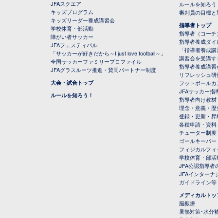
JFAスクエア
ルールを知ろう
キッズプログラム
審判員の目標と
キッズリーダー養成講習会
指導者トップ
学校体育・部活動
指導者（コーチ
障がい者サッカー
指導者養成ダイ
JFAフェスティバル
「指導者養成講
「サッカーが好きだから～I just love football～」
講習会を受講す
全国サッカーファミリープロファイル
指導者養成講習
JFAグラスルーツ推進・賛同パートナー制度
リフレッシュ研
大会・試合トップ
フットボールカ
JFAサッカー指導
ルールを知ろう！
指導者向け教材
理念・意義・歴
登録・更新・昇
各種申請・資料
チューター制度
ゴールキーパー
フィジカルフィ
学校体育・部活
JFA公認指導者
JFAインター
ガイドライン等
メディカルトッ
脳振盪
暑熱対策･水分