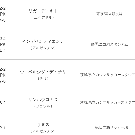
2-2
リガ・デ・キト
PK
東京/国立競技場
（エクアドル）
4-3
2-2
インデペンディエンテ
PK
静岡/エコパスタジアム
（アルゼンチン）
4-2
2-2
ウニベルシダ・デ・チリ
PK
茨城/県立カシマサッカースタジ
（チリ）
7-6
サンパウロＦＣ
3-2
茨城/県立カシマサッカースタジ
（ブラジル）
ラヌス
2-1
千葉/日立柏サッカー場
（アルゼンチン）