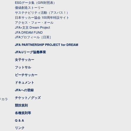
ESGデータ集（GRI対照表）
価値創造ストーリー
サステナビリティ活動（アスパス！）
日本サッカー協会 100周年特設サイト
アクセス・フォー・オール
JFA×文京 Dream Project
JFA DREAM FUND
JFAプロフィール［日英］
JFA PARTNERSHIP PROJECT for DREAM
JFA/Jリーグ協働事業
女子サッカー
フットサル
ビーチサッカー
ドキュメント
JFAへの登録
チケット／グッズ
チカラ
競技規則
各種規則等
Q & A
リンク