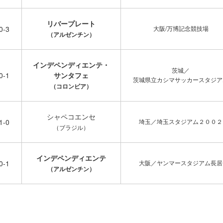
リバープレート
0-3
大阪/万博記念競技場
（アルゼンチン）
インデペンディエンテ・
茨城／
0-1
サンタフェ
茨城県立カシマサッカースタジア
（コロンビア）
シャペコエンセ
1-0
埼玉／埼玉スタジアム２００２
（ブラジル）
インデペンディエンテ
0-1
大阪／ヤンマースタジアム長居
（アルゼンチン）