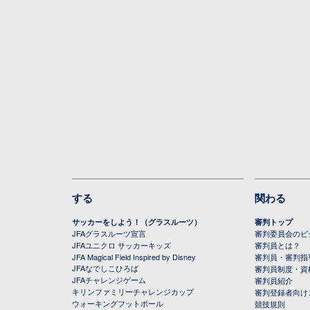
する
関わる
サッカーをしよう！（グラスルーツ）
審判トップ
JFAグラスルーツ宣言
審判委員会のビジ
JFAユニクロ サッカーキッズ
審判員とは？
JFA Magical Field Inspired by Disney
審判員・審判指
JFAなでしこひろば
審判員制度・資
JFAチャレンジゲーム
審判員紹介
キリンファミリーチャレンジカップ
審判登録者向け
ウォーキングフットボール
競技規則