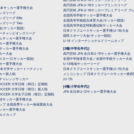
高円宮杯 JFA U-18サッカープリンスリーグ
全日本サッカー選手権大会
高円宮杯 JFA U-18サッカープレミアリーグ プ
オンズリーグ
全国高等学校サッカー選手権大会
ズリーグ Elite
全国高等学校総合体育大会(サッカー競技)
ンズリーグ Two
全国高等学校定時制通信制サッカー大会
会(サッカー競技)
日本クラブユースサッカー選手権(U-18)大会
ーチャンピオンズリーグ
国民スポーツ大会(サッカー競技)
ムサッカー選手権大会
U-16 インターナショナルドリームカップ
カー選手権大会
サッカー選手権大会
[3種(中学生年代)]
カー大会
高円宮杯 JFA 全日本U-15サッカー選手権大会
スターズ(サッカー競技)
全国中学校体育大会／全国中学校サッカー大会
カー選手権大会
U-13地域サッカーリーグ
日本大学サッカートーナメント
日本クラブユースサッカー選手権(U-15)大会
カー新人戦
メニコンカップ 日本クラブユースサッカー東西
チャレンジサッカー
(U-15)
 SOCCER 大学日韓（韓日）定期戦
[4種(小学生年代)]
 SOCCER 大学日韓（韓日）新人戦
JFA 全日本U-12サッカー選手権大会
 SOCCER 大学女子日韓（韓日）定期戦
校サッカー選手権大会
ップ 全国高専サッカー地域選抜大会
ッカー選手権大会
ールドカップ