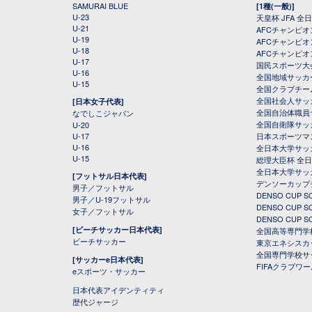
SAMURAI BLUE
[1種(一般)]
U-23
天皇杯 JFA 
U-21
AFCチャンピ
U-19
AFCチャンピオン
U-18
AFCチャンピオ
U-17
国民スポーツ大
U-16
全国地域サッカ
U-15
全国クラブチー
全国社会人サッ
[日本女子代表]
全国自治体職員
なでしこジャパン
全国自衛隊サッ
U-20
U-17
日本スポーツマ
U-16
全日本大学サッ
U-15
総理大臣杯 全
全日本大学サッ
[フットサル日本代表]
デンソーカップ
男子／フットサル
DENSO CUP
男子／U-19フットサル
DENSO CUP
女子／フットサル
DENSO CUP
[ビーチサッカー日本代表]
全国高等専門学
ビーチサッカー
東京エネシスカ
全国専門学校サ
[サッカーe日本代表]
FIFAクラブワ
eスポーツ・サッカー
日本代表アイデンティティ
歴代ジャージ