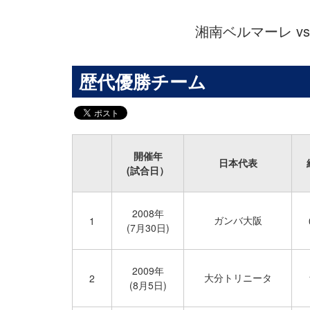
湘南ベルマーレ v
歴代優勝チーム
開催年
日本代表
(試合日）
2008年
ガンバ大阪
1
(7月30日)
2009年
大分トリニータ
2
(8月5日)