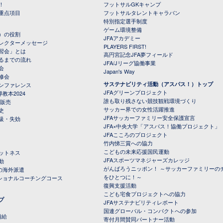
！
フットサルGKキャンプ
重点項目
フットサルタレントキャラバン
特別指定選手制度
ゲーム環境整備
）の役割
JFAアカデミー
レクターメッセージ
PLAYERS FIRST!
習会」とは
高円宮記念JFA夢フィールド
るまでの流れ
JFA/Jリーグ協働事業
会
Japan's Way
修会
サステナビリティ活動（アスパス！）トップ
ンファレンス
JFAグリーンプロジェクト
教本2024
誰も取り残さない競技観戦環境づくり
 販売
サッカー界での女性活躍推進
史
JFAサッカーファミリー安全保護宣言
級・失効
JFA×中央大学「アスパス！協働プロジェクト」
JFAこころのプロジェクト
竹内悌三賞への協力
こどもの未来応援国民運動
ットネス
JFAスポーツマネジャーズカレッジ
動
がんばろうニッポン！ ～サッカーファミリーの
の海外派遣
をひとつに！～
ナショナルコーチングコース
復興支援活動
こども宅食プロジェクトへの協力
プ
JFAサステナビリティレポート
（PDFファイル）
国連グローバル・コンパクトへの参加
補給
寄付月間賛同パートナー活動