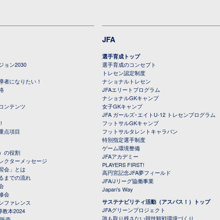
JFA
選手育成トップ
ョン2030
選手育成のコンセプト
トレセン認定制度
導者になりたい！
ナショナルトレセン
格
JFAエリートプログラム
ナショナルGKキャンプ
コンテンツ
女子GKキャンプ
JFA ガールズ･エイトU-12 トレセンプログラム
！
フットサルGKキャンプ
重点項目
フットサルタレントキャラバン
特別指定選手制度
ゲーム環境整備
）の役割
JFAアカデミー
レクターメッセージ
PLAYERS FIRST!
習会」とは
高円宮記念JFA夢フィールド
るまでの流れ
JFA/Jリーグ協働事業
会
Japan's Way
修会
サステナビリティ活動（アスパス！）トップ
ンファレンス
JFAグリーンプロジェクト
教本2024
誰も取り残さない競技観戦環境づくり
 販売