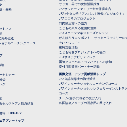
サッカー界での女性活躍推進
史
JFAサッカーファミリー安全保護宣言
級・失効
JFA×中央大学「アスパス！協働プロジェクト」
JFAこころのプロジェクト
竹内悌三賞への協力
こどもの未来応援国民運動
ットネス
JFAスポーツマネジャーズカレッジ
動
がんばろうニッポン！ ～サッカーファミリーの
の海外派遣
をひとつに！～
ナショナルコーチングコース
復興支援活動
こども宅食プロジェクトへの協力
プ
JFAサステナビリティレポート
（PDFファイル）
国連グローバル・コンパクトへの参加
補給
寄付月間賛同パートナー活動
国際交流・アジア貢献活動トップ
ーセミナー
JFA公認指導者の海外派遣
研修会
JFAインターナショナルコーチングコース
ング
JFAインターナショナル レフェリーインストラ
コース
チーム/選手/指導者の受け入れ
応
各国協会／リーグの視察団の受け入れ
るセルフケアと応急処置
籍・LIBRARY
ェアプレートップ