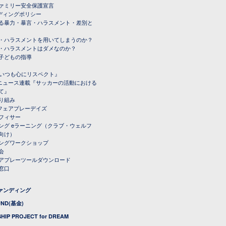
ファミリー安全保護宣言
ーディングポリシー
る暴力・暴言・ハラスメント・差別と
・ハラスメントを用いてしまうのか？
・ハラスメントはダメなのか？
子どもの指導
載『いつも心にリスペクト』
ルニュース連載『サッカーの活動における
て』
り組み
トフェアプレーデイズ
フィサー
ング eラーニング（クラブ・ウェルフ
向け）
ングワークショップ
会
アプレーツールダウンロード
窓口
ファンディング
UND(基金)
HIP PROJECT for DREAM