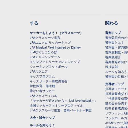
する
関わる
サッカーをしよう！（グラスルーツ）
審判トップ
JFAグラスルーツ宣言
審判委員会のビジ
JFAユニクロ サッカーキッズ
審判員とは？
JFA Magical Field Inspired by Disney
審判員・審判指
JFAなでしこひろば
審判員制度・資
JFAチャレンジゲーム
審判員紹介
キリンファミリーチャレンジカップ
審判登録者向け
ウォーキングフットボール
競技規則
JFAスクエア
ルールを知ろう
キッズプログラム
審判員の目標と
キッズリーダー養成講習会
指導者トップ
学校体育・部活動
指導者（コーチ
障がい者サッカー
指導者養成ダイ
JFAフェスティバル
「指導者養成講
「サッカーが好きだから～I just love football～」
講習会を受講す
全国サッカーファミリープロファイル
指導者養成講習
JFAグラスルーツ推進・賛同パートナー制度
リフレッシュ研
大会・試合トップ
フットボールカ
JFAサッカー指導
ルールを知ろう！
指導者向け教材