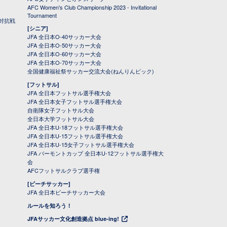
AFC Women's Club Championship 2023 - Invitational
Tournament
対抗戦
[シニア]
JFA 全日本O-40サッカー大会
JFA 全日本O-50サッカー大会
JFA 全日本O-60サッカー大会
JFA 全日本O-70サッカー大会
全国健康福祉祭サッカー交流大会(ねんりんピック)
[フットサル]
JFA 全日本フットサル選手権大会
JFA 全日本女子フットサル選手権大会
自衛隊女子フットサル大会
全日本大学フットサル大会
JFA 全日本U-18フットサル選手権大会
JFA 全日本U-15フットサル選手権大会
JFA 全日本U-15女子フットサル選手権大会
JFA バーモントカップ 全日本U-12フットサル選手権大
会
AFCフットサルクラブ選手権
[ビーチサッカー]
JFA 全日本ビーチサッカー大会
ルールを知ろう！
JFAサッカー文化創造拠点 blue-ing!