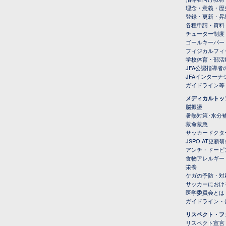
理念・意義・歴
登録・更新・昇
各種申請・資料
チューター制度
ゴールキーパー
フィジカルフィ
学校体育・部活
JFA公認指導者
JFAインター
ガイドライン等
メディカルトッ
脳振盪
暑熱対策･水分
救命救急
サッカードクタ
JSPO AT更新
アンチ・ドーピ
食物アレルギー
栄養
ケガの予防・対
サッカーにおけ
医学委員会とは
ガイドライン・書
リスペクト・フ
リスペクト宣言