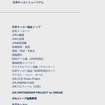
日本サッカーミュージアム
日本サッカー協会トップ
会長メッセージ
JFAの概要
JFAの目標
JFA成長戦略
各種規程・規則
登録・申請・手続き
情報開示
ESGデータ集（GRI対照表）
価値創造ストーリー
サステナビリティ活動（アスパス！）
日本サッカー協会 100周年特設サイト
アクセス・フォー・オール
JFA×文京 Dream Project
JFA DREAM FUND
JFAプロフィール［日英］
JFA PARTNERSHIP PROJECT for DREAM
JFA/Jリーグ協働事業
女子サッカー