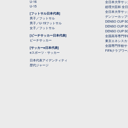
U-16
全日本大学サッ
U-15
総理大臣杯 全
全日本大学サッ
[フットサル日本代表]
デンソーカップ
男子／フットサル
DENSO CUP
男子／U-19フットサル
DENSO CUP
女子／フットサル
DENSO CUP
[ビーチサッカー日本代表]
全国高等専門学
ビーチサッカー
東京エネシスカ
全国専門学校サ
[サッカーe日本代表]
FIFAクラブワ
eスポーツ・サッカー
日本代表アイデンティティ
歴代ジャージ