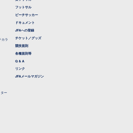
フットサル
ビーチサッカー
ドキュメント
JFAへの登録
チケット／グッズ
チカラ
競技規則
各種規則等
Q & A
リンク
JFAメールマガジン
クター