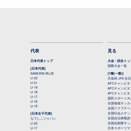
代表
見る
日本代表トップ
大会・試合トッ
国際大会一覧
[日本代表]
SAMURAI BLUE
[1種(一般)]
U-23
天皇杯 JFA 
U-21
AFCチャンピ
U-19
AFCチャンピオン
U-18
AFCチャンピオ
U-17
国民スポーツ大
U-16
全国地域サッカ
U-15
全国クラブチー
全国社会人サッ
[日本女子代表]
全国自治体職員
なでしこジャパン
全国自衛隊サッ
U-20
U-17
日本スポーツマ