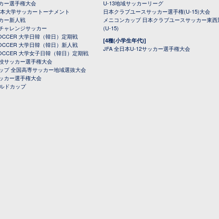
カー選手権大会
U-13地域サッカーリーグ
日本大学サッカートーナメント
日本クラブユースサッカー選手権(U-15)大会
カー新人戦
メニコンカップ 日本クラブユースサッカー東西
チャレンジサッカー
(U-15)
 SOCCER 大学日韓（韓日）定期戦
[4種(小学生年代)]
 SOCCER 大学日韓（韓日）新人戦
JFA 全日本U-12サッカー選手権大会
 SOCCER 大学女子日韓（韓日）定期戦
校サッカー選手権大会
ップ 全国高専サッカー地域選抜大会
ッカー選手権大会
ールドカップ