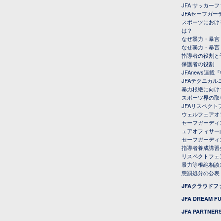
JFA サッカー
JFAセーフガ
スポーツにおけ
は？
なぜ暴力・暴言
なぜ暴力・暴言
指導者の役割と
保護者の役割
JFAnews連
JFAテクニカ
暴力根絶に向け
スポーツ界の取
JFAリスペク
ウェルフェアオ
セーフガーディ
ェアオフィサー
セーフガーディ
指導者養成講習
リスペクトフェ
暴力等根絶相談
懲罰処分の公表
JFAクラウド
JFA DREAM F
JFA PARTNERS