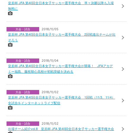
皇后杯 JFA 第40回全日本女子サッカー選手権大会 準々決勝以降も入場
無料に
大会・試合
2018/11/05
皇后杯 JFA 第40回全日本女子サッカー選手権大会 2回戦進出チームが出
そろう
大会・試合
2018/11/04
皇后杯 JFA 第40回全日本女子サッカー選手権大会が開幕！ JFAアカデ
ミー福島、藤枝順心高校が初戦突破を決める
大会・試合
2018/11/02
皇后杯 JFA 第40回全日本女子サッカー選手権大会 1回戦（11/3、11/4）
全試合をインターネットライブ配信
大会・試合
2018/11/02
出場チーム紹介vol.8 皇后杯 JFA 第40回全日本女子サッカー選手権大会