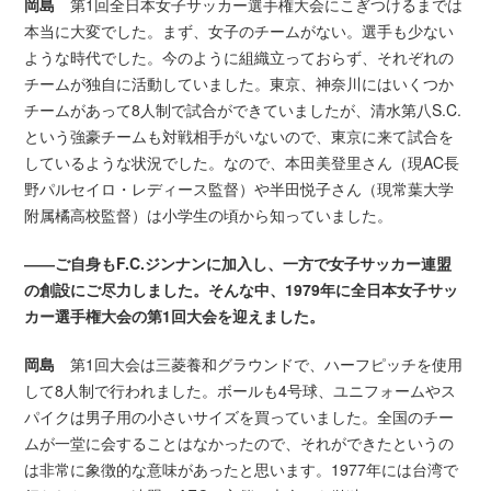
岡島
第1回全日本女子サッカー選手権大会にこぎつけるまでは
本当に大変でした。まず、女子のチームがない。選手も少ない
ような時代でした。今のように組織立っておらず、それぞれの
チームが独自に活動していました。東京、神奈川にはいくつか
チームがあって8人制で試合ができていましたが、清水第八S.C.
という強豪チームも対戦相手がいないので、東京に来て試合を
しているような状況でした。なので、本田美登里さん（現AC長
野パルセイロ・レディース監督）や半田悦子さん（現常葉大学
附属橘高校監督）は小学生の頃から知っていました。
――ご自身もF.C.ジンナンに加入し、一方で女子サッカー連盟
の創設にご尽力しました。そんな中、1979年に全日本女子サッ
カー選手権大会の第1回大会を迎えました。
岡島
第1回大会は三菱養和グラウンドで、ハーフピッチを使用
して8人制で行われました。ボールも4号球、ユニフォームやス
パイクは男子用の小さいサイズを買っていました。全国のチー
ムが一堂に会することはなかったので、それができたというの
は非常に象徴的な意味があったと思います。1977年には台湾で