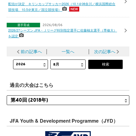
配信が決定 キリンカップサッカー2026（10.1＠神奈川／横浜国際総合
競技場、10.5＠東京／国立競技場）
選手育成
2026/08/06
2026/27シーズン JFA・Ｊリーグ特別指定選手に佐藤柚太選手（専修大）
を認定
前の記事へ
│
一覧へ
│
次の記事へ
過去の大会はこちら
JFA Youth & Development Programme（JYD）