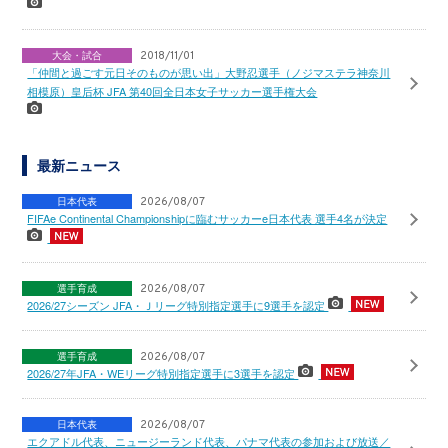
大会・試合
2018/11/01
「仲間と過ごす元日そのものが思い出」大野忍選手（ノジマステラ神奈川
相模原）皇后杯 JFA 第40回全日本女子サッカー選手権大会
最新ニュース
日本代表
2026/08/07
FIFAe Continental Championshipに臨むサッカーe日本代表 選手4名が決定
選手育成
2026/08/07
2026/27シーズン JFA・Ｊリーグ特別指定選手に9選手を認定
選手育成
2026/08/07
2026/27年JFA・WEリーグ特別指定選手に3選手を認定
日本代表
2026/08/07
エクアドル代表、ニュージーランド代表、パナマ代表の参加および放送／