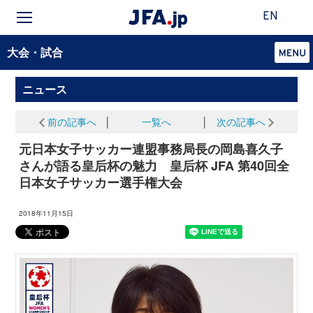
EN
大会・試合
ニュース
前の記事へ
│
一覧へ
│
次の記事へ
元日本女子サッカー連盟事務局長の岡島喜久子
さんが語る皇后杯の魅力 皇后杯 JFA 第40回全
日本女子サッカー選手権大会
2018年11月15日