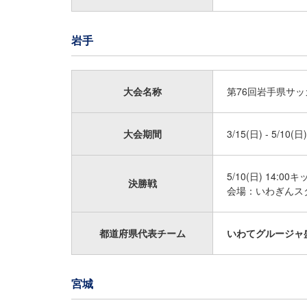
岩手
大会名称
第76回岩手県サ
大会期間
3/15(日) - 5/10(日)
5/10(日) 14:00
決勝戦
会場：いわぎんス
都道府県代表チーム
いわてグルージャ盛
宮城