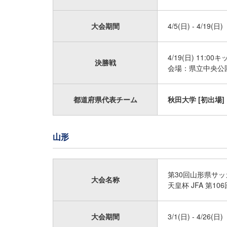
大会期間
4/5(日) - 4/19(日)
4/19(日) 11:00
決勝戦
会場：県立中央公
都道府県代表チーム
秋田大学 [初出場]
山形
第30回山形県サッ
大会名称
天皇杯 JFA 第
大会期間
3/1(日) - 4/26(日)