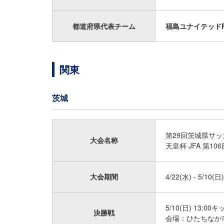
都道府県代表チーム
福島ユナイテッドF
関東
茨城
第29回茨城県サッ
大会名称
天皇杯 JFA 第
大会期間
4/22(水) - 5/10(日)
5/10(日) 13:00
決勝戦
会場：ひたちなか