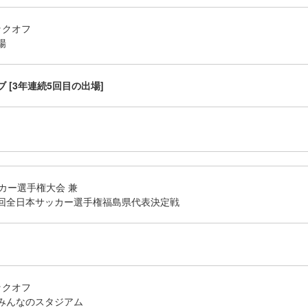
キックオフ
場
 [3年連続5回目の出場]
カー選手権大会 兼
106回全日本サッカー選手権福島県代表決定戦
キックオフ
みんなのスタジアム