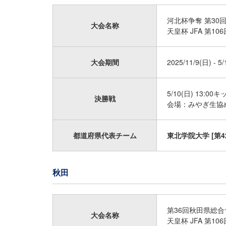
河北杯争奪 第30
大会名称
天皇杯 JFA 第
大会期間
2025/11/9(日) - 5
5/10(日) 13:00
決勝戦
会場：みやぎ生協
都道府県代表チーム
東北学院大学 [第4
秋田
第36回秋田県総合
大会名称
天皇杯 JFA 第