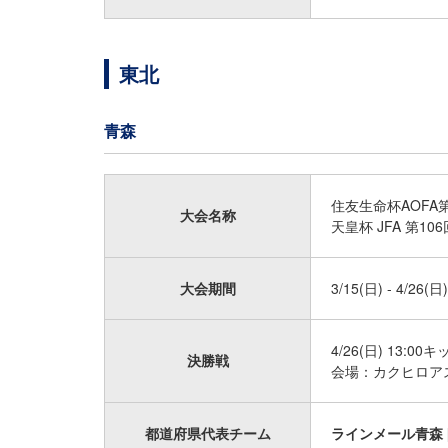
東北
青森
住友生命杯AOFA
大会名称
天皇杯 JFA 第
大会期間
3/15(日) - 4/26(日)
4/26(日) 13:00
決勝戦
会場：カクヒロア
都道府県代表チーム
ラインメール青森 