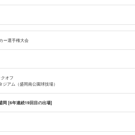
ッカー選手権大会
キックオフ
タジアム（盛岡南公園球技場）
岡 [6年連続19回目の出場]