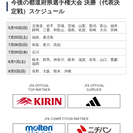
今後の都道府県選手権大会 決勝（代表決
定戦）スケジュール
北海道、岩手、宮城、茨城、山梨、新潟、富山、福井、
5月10日(日)
静岡、三重、和歌山、徳島、佐賀、長崎、大分、宮崎
7月25日(土)
福島、鹿児島
7月26日(日)
鳥取、香川、高知
7月29日(水)
石川
栃木、群馬、神奈川、岐阜、滋賀、奈良、山口、愛媛、
8月1日(土)
福岡
8月2日(日)
長野、大阪、熊本、沖縄
JFA OFFICIAL
JFA OFFICIAL
TOP PARTNER
SUPPLIER
JFA COMPETITION PARTNER