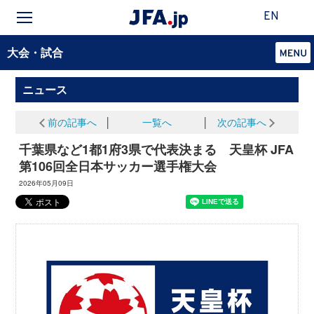
EN
大会・試合
ニュース
前の記事へ
│
一覧へ
│
次の記事へ
千葉県など1都1府3県で代表決まる 天皇杯 JFA
第106回全日本サッカー選手権大会
2026年05月09日