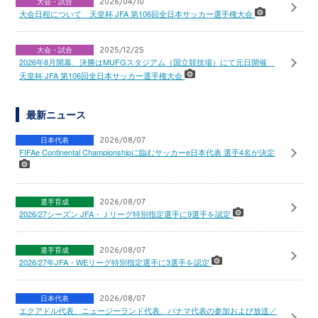
大会・試合
2026/04/10
大会日程について 天皇杯 JFA 第106回全日本サッカー選手権大会
大会・試合
2025/12/25
2026年8月開幕、決勝はMUFGスタジアム（国立競技場）にて元日開催
天皇杯 JFA 第106回全日本サッカー選手権大会
最新ニュース
日本代表
2026/08/07
FIFAe Continental Championshipに臨むサッカーe日本代表 選手4名が決定
選手育成
2026/08/07
2026/27シーズン JFA・Ｊリーグ特別指定選手に9選手を認定
選手育成
2026/08/07
2026/27年JFA・WEリーグ特別指定選手に3選手を認定
日本代表
2026/08/07
エクアドル代表、ニュージーランド代表、パナマ代表の参加および放送／