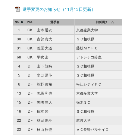
選手変更のお知らせ（11月13日更新）
No.
Pos.
選手名
前所属チーム
1
GK
山本 透衣
京都産業大学
30
GK
古賀 貴大
ＳＣ相模原
31
GK
菅原 大道
藤枝ＭＹＦＣ
68
GK
平吹 楽
アトレチコ鈴鹿
4
DF
山下 諒時
ＳＣ相模原
5
DF
水口 湧斗
ＳＣ相模原
6
DF
舘野 俊祐
松江シティＦＣ
13
DF
美馬 和也
京都産業大学
15
DF
黒﨑 隼人
栃木ＳＣ
16
DF
橋本 陸
ＳＣ相模原
22
DF
林田 魁斗
筑波大学
23
DF
秋山 拓也
ＡＣ長野パルセイロ