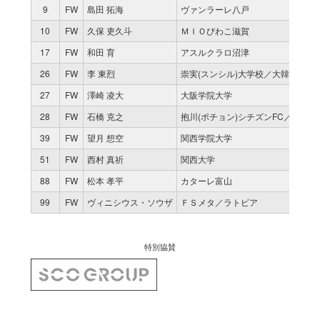
9
FW
島田 拓海
ヴァンラーレ八戸
10
FW
久保 吏久斗
ＭＩＯびわこ滋賀
17
FW
和田 育
アスルクラロ沼津
26
FW
李 東烈
崇実(スンシル)大学校／大韓民国
27
FW
澤崎 凌大
大阪学院大学
28
FW
石橋 克之
抱川(ポチョン)シチズンFC／大韓民
39
FW
望月 想空
関西学院大学
51
FW
西村 真祈
関西大学
88
FW
松本 孝平
カターレ富山
99
FW
ヴィニシウス・ソウザ
ＦＳメタ／ラトビア
特別協賛