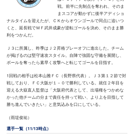
戦。前半に先制点を奪われ、そのま
まスコアが動かずに後半アディショ
ナルタイムを迎えたが、ＣＫからオウンゴールで同点に追いつ
くと、延長戦でＭＦ武井成豪が逆転ゴールを決め、そのまま勝
利をつかんだ。
Ｊ３に所属し、昨季はＪ２昇格プレーオフに進出した。チーム
が掲げるのは堅守速攻スタイル。自陣で強固な守備を展開し、
ボールを奪ったら素早く攻撃へと転じてゴールを目指す。
1回戦の相手は松本山雅ＦＣ（長野県代表）。Ｊ３第１２節で対
戦しており、ＦＣ大阪が１－０で勝利している。就任２年目を
迎える大嶽直人監督は「大阪府代表として、出場権をつかめな
かった他チームの分まで責任を持って戦い、より上を目指して
勝ち進んでいきたい」と意気込みを口にしている。
（雨堤俊祐）
選手一覧（11/13時点）