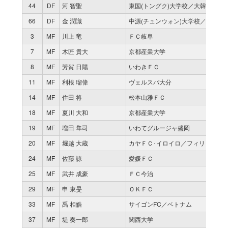
44
DF
河 智聖
東国(トングク)大学校／大韓民国
66
DF
金 潤識
中源(チュンウォン)大学校／大韓民
3
MF
川上 竜
ＦＣ岐阜
7
MF
木匠 貴大
京都産業大学
8
MF
芳賀 日陽
いわきＦＣ
11
MF
利根 瑠偉
ヴェルスパ大分
14
MF
住田 将
松本山雅ＦＣ
18
MF
夏川 大和
京都産業大学
19
MF
増田 隼司
いわてグルージャ盛岡
20
MF
堀越 大蔵
カヤＦＣ･イロイロ／フィリピン
24
MF
佐藤 諒
愛媛ＦＣ
25
MF
武井 成豪
ＦＣ今治
29
MF
申 東旻
ＯＫＦＣ
33
MF
禹 相皓
サイゴンFC／ベトナム
37
MF
堤 奏一郎
関西大学