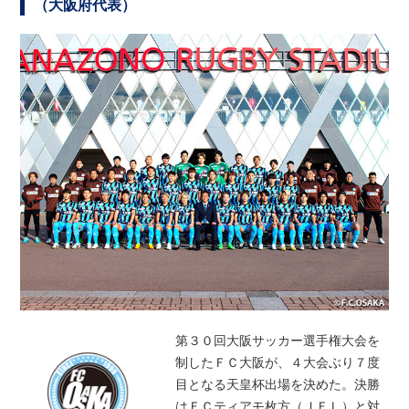
（大阪府代表）
第３０回大阪サッカー選手権大会を
制したＦＣ大阪が、４大会ぶり７度
目となる天皇杯出場を決めた。決勝
はＦＣティアモ枚方（ＪＦＬ）と対