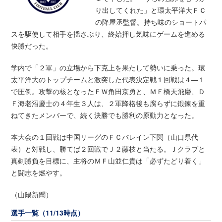
り出してくれた」と環太平洋大ＦＣ
の降屋丞監督。持ち味のショートパ
スを駆使して相手を揺さぶり、終始押し気味にゲームを進める
快勝だった。
学内で「２軍」の立場から下克上を果たして勢いに乗った。環
太平洋大のトップチームと激突した代表決定戦１回戦は４―１
で圧倒。攻撃の核となったＦＷ角田京勇と、ＭＦ橋天飛磨、Ｄ
Ｆ海老沼慶士の４年生３人は、２軍降格後も腐らずに鍛錬を重
ねてきたメンバーで、続く決勝でも勝利の原動力となった。
本大会の１回戦は中国リーグのＦＣバレイン下関（山口県代
表）と対戦し、勝てば２回戦でＪ２藤枝と当たる。Ｊクラブと
真剣勝負を目標に、主将のＭＦ山並仁貴は「必ずたどり着く」
と闘志を燃やす。
（山陽新聞）
選手一覧（11/13時点）