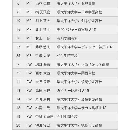
6
MF
山並 仁貴
環太平洋大学←龍谷高校
1
8
MF
橋 天飛磨
環太平洋大学←日章学園高校
1
10
MF
川上 蒼太
環太平洋大学←創志学園高校
1
15
MF
井手 拓斗
テゲバジャーロ宮崎U-18
1
16
MF
村上 一誓
高川学園高校
0
17
MF
藤原 悠亮
環太平洋大学←ヴィッセル神戸U-18
0
25
MF
甲邊 太陽
相生学院高校
0
7
FW
堀口 海嵐
環太平洋大学←大阪学院大学高校
1
9
FW
西谷 大彪
環太平洋大学←関西高校
1
11
FW
大野 公瑛
環太平洋大学←筑陽学園高校
1
13
FW
高橋 直也
ガイナーレ鳥取U-18
1
14
FW
角田 京勇
環太平洋大学←藤枝明誠高校
1
18
FW
小宮 一馬
環太平洋大学←サガン鳥栖U-18
1
19
FW
中津海 蓮恩
高川学園高校
0
20
FW
池田 怜以
環太平洋大学←徳島市立高校
0