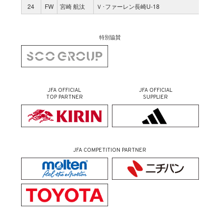
24
FW
宮崎 航汰
Ｖ･ファーレン長崎U-18
0
特別協賛
JFA OFFICIAL
JFA OFFICIAL
TOP PARTNER
SUPPLIER
JFA COMPETITION PARTNER