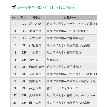
選手変更のお知らせ（11月13日更新）
No.
Pos.
選手名
前所属チーム
試合
1
GK
堀之内 隆正
環太平洋大学←テゲバジャーロ宮崎U-18
1
12
GK
黒瀬 朋希
環太平洋大学←アビスパ福岡U-18
0
21
GK
今井 颯大
環太平洋大学←大森学園高校
0
2
DF
妹尾 将史
環太平洋大学←島根県立大社高校
1
3
DF
井上 碧斗
環太平洋大学←東福岡高校
1
4
DF
河村 慶
聖光高校
1
5
DF
海老沼 慶士
環太平洋大学←米子北高校
1
22
DF
長倉 晴南
環太平洋大学←テゲバジャーロ宮崎U-18
0
23
DF
橋本 歩空
環太平洋大学←広島県立広島観音高校
0
26
DF
井上 斗希
徳島ヴォルティスユース
0
27
DF
大和 陽希
環太平洋大学←徳島ヴォルティスユース
0
28
DF
田中 大夢
環太平洋大学←鳥取県立八頭高校
0