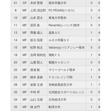
41
DF
木村 聖亜
熊本学園大学
0
0
8
MF
上田 清志郎
FC PEGAS(ベガス)
0
0
10
MF
山本 貫太
東海大学熊本
1
6
11
MF
原田 眞
Revante(レバンテ)熊本
0
0
13
MF
齊藤 蔵人
嘉島ＳＣ
1
45
14
MF
坂元 琉星
ルネス学園ＳＣ
1
90
15
MF
松野 裕太
Valiancy(バリアンシー熊本
0
0
18
MF
吉岡 樹利也
飛鳥ＦＣ
1
90
20
MF
山鹿 賢人
菊陽キャロッツ
0
0
22
MF
渡邉 駿
マリーゴールド熊本
1
61
23
MF
猪本 直家
ＦＣバレイン下関
1
90
28
MF
坂梨 丈虎
宮崎産業経営大学
1
10
32
MF
中村 昇
九州総合スポーツカレッジ
0
0
34
MF
山口 元基
日本経済大学
0
0
35
MF
積 歩門
駒澤大学
1
90