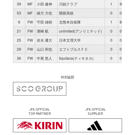
39
MF
小田 健伸
川副クラブ
1
90
53
MF
緒方 力也
開新高校
0
0
9
FW
守田 雄樹
北熊本自衛隊
1
80
21
FW
濱崎 航
unlimited(アンリミテッド)
0
0
25
FW
岩永 優大
日本文理大学
0
0
29
FW
山口 和也
エフトブルスＦＣ
0
0
36
FW
中尾 悠人
tiquitaca(ティキタカ)
0
0
特別協賛
JFA OFFICIAL
JFA OFFICIAL
TOP PARTNER
SUPPLIER