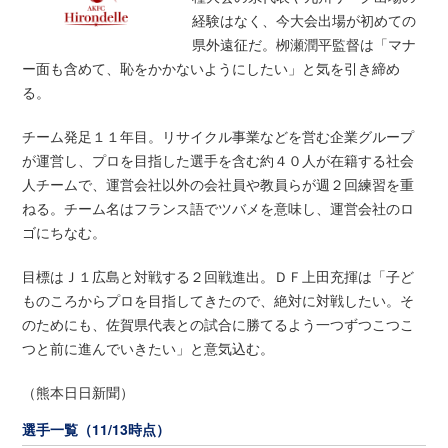
経験はなく、今大会出場が初めての
県外遠征だ。栁瀬潤平監督は「マナ
ー面も含めて、恥をかかないようにしたい」と気を引き締め
る。
チーム発足１１年目。リサイクル事業などを営む企業グループ
が運営し、プロを目指した選手を含む約４０人が在籍する社会
人チームで、運営会社以外の会社員や教員らが週２回練習を重
ねる。チーム名はフランス語でツバメを意味し、運営会社のロ
ゴにちなむ。
目標はＪ１広島と対戦する２回戦進出。ＤＦ上田充揮は「子ど
ものころからプロを目指してきたので、絶対に対戦したい。そ
のためにも、佐賀県代表との試合に勝てるよう一つずつこつこ
つと前に進んでいきたい」と意気込む。
（熊本日日新聞）
選手一覧（11/13時点）