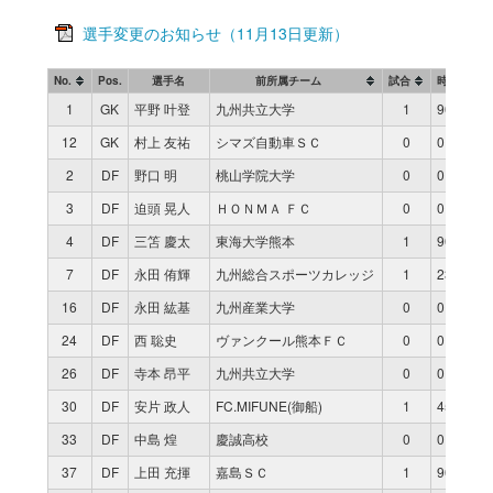
選手変更のお知らせ（11月13日更新）
No.
Pos.
選手名
前所属チーム
試合
時間
1
GK
平野 叶登
九州共立大学
1
90
12
GK
村上 友祐
シマズ自動車ＳＣ
0
0
2
DF
野口 明
桃山学院大学
0
0
3
DF
迫頭 晃人
ＨＯＮＭＡ ＦＣ
0
0
4
DF
三笘 慶太
東海大学熊本
1
90
7
DF
永田 侑輝
九州総合スポーツカレッジ
1
23
16
DF
永田 紘基
九州産業大学
0
0
24
DF
西 聡史
ヴァンクール熊本ＦＣ
0
0
26
DF
寺本 昂平
九州共立大学
0
0
30
DF
安片 政人
FC.MIFUNE(御船)
1
45
33
DF
中島 煌
慶誠高校
0
0
37
DF
上田 充揮
嘉島ＳＣ
1
90