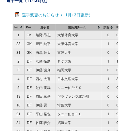
選手一覧（11/13時点）
選手変更のお知らせ（11月13日更新）
No.
Pos.
選手名
前所属チーム
試合
時間
1
GK
姫野 昂志
大阪体育大学
0
0
23
GK
豊田 純平
大阪体育大学
1
90
31
GK
石黒 幹太
東洋大学
0
0
2
DF
浜崎 拓磨
ＦＣ大阪
1
10
3
DF
伊藤 颯真
福岡大学
0
0
4
DF
西村 大吾
日本文理大学
1
80
5
DF
池内 龍哉
ソニー仙台ＦＣ
0
0
13
DF
前田 紘基
ギラヴァンツ北九州
0
0
16
DF
伊藤 翼
常葉大学
0
0
21
DF
平山 裕也
ソニー仙台ＦＣ
1
90
24
DF
佐藤 駿介
拓殖大学
1
90