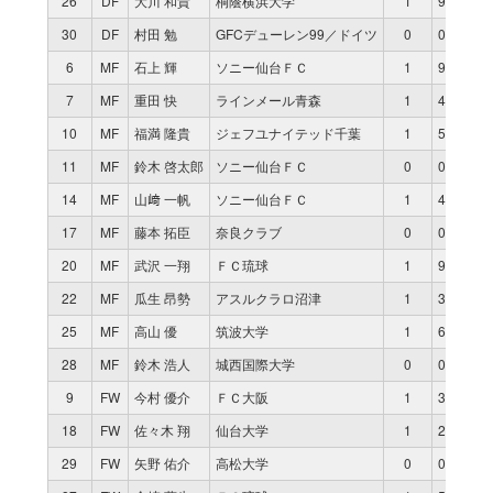
26
DF
大川 和貴
桐蔭横浜大学
1
90
30
DF
村田 勉
GFCデューレン99／ドイツ
0
0
6
MF
石上 輝
ソニー仙台ＦＣ
1
90
7
MF
重田 快
ラインメール青森
1
45
10
MF
福満 隆貴
ジェフユナイテッド千葉
1
58
11
MF
鈴木 啓太郎
ソニー仙台ＦＣ
0
0
14
MF
山﨑 一帆
ソニー仙台ＦＣ
1
45
17
MF
藤本 拓臣
奈良クラブ
0
0
20
MF
武沢 一翔
ＦＣ琉球
1
90
22
MF
瓜生 昂勢
アスルクラロ沼津
1
32
25
MF
高山 優
筑波大学
1
69
28
MF
鈴木 浩人
城西国際大学
0
0
9
FW
今村 優介
ＦＣ大阪
1
32
18
FW
佐々木 翔
仙台大学
1
21
29
FW
矢野 佑介
高松大学
0
0