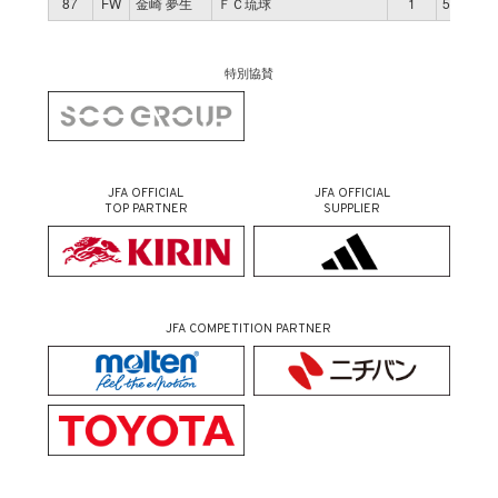
87
FW
金崎 夢生
ＦＣ琉球
1
58
特別協賛
JFA OFFICIAL
JFA OFFICIAL
TOP PARTNER
SUPPLIER
JFA COMPETITION PARTNER