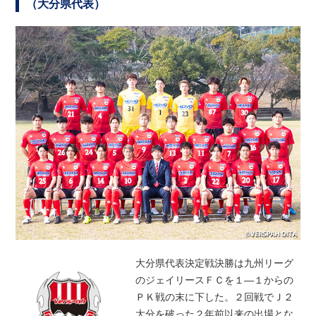
（大分県代表）
大分県代表決定戦決勝は九州リーグ
のジェイリースＦＣを１―１からの
ＰＫ戦の末に下した。２回戦でＪ２
大分を破った２年前以来の出場とな