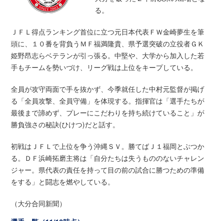
る。
ＪＦＬ得点ランキング首位に立つ元日本代表ＦＷ金崎夢生を筆
頭に、１０番を背負うＭＦ福満隆貴、県予選突破の立役者ＧＫ
姫野昂志らベテランが引っ張る。中堅や、大学から加入した若
手もチームを勢いづけ、リーグ戦は上位をキープしている。
全員が攻守両面で手を抜かず、今季就任した中村元監督が掲げ
る「全員攻撃、全員守備」を体現する。指揮官は「選手たちが
最後まで諦めず、プレーにこだわりを持ち続けていること」が
勝負強さの秘訣(ひけつ)だと話す。
初戦はＪＦＬで上位を争う沖縄ＳＶ。勝てばＪ１福岡とぶつか
る。ＤＦ浜崎拓磨主将は「自分たちは失うもののないチャレン
ジャー。県代表の責任を持って目の前の試合に勝つための準備
をする」と闘志を燃やしている。
（大分合同新聞）