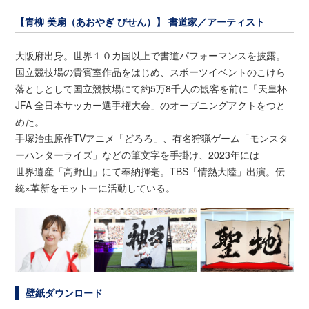
【青柳 美扇（あおやぎ びせん）】 書道家／アーティスト
大阪府出身。世界１０カ国以上で書道パフォーマンスを披露。
国立競技場の貴賓室作品をはじめ、スポーツイベントのこけら
落としとして国立競技場にて約5万8千人の観客を前に「天皇杯
JFA 全日本サッカー選手権大会」のオープニングアクトをつと
めた。
手塚治虫原作TVアニメ「どろろ」、有名狩猟ゲーム「モンスタ
ーハンターライズ」などの筆文字を手掛け、2023年には
世界遺産「高野山」にて奉納揮毫。TBS「情熱大陸」出演。伝
統×革新をモットーに活動している。
壁紙ダウンロード