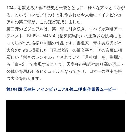
104回を数える大会の歴史と伝統とともに「様々な方々とつなが
る」というコンセプトのもと制作された今大会のメインビジュ
アルの第二弾が、このほど完成しました。
第二弾のビジュアルは、第一弾に引き続き、すべてが刺繍アー
ティスト・SHISHUMANIA（福盛拓馬氏）の圧倒的な技術によ
って紡がれた横振り刺繍の作品です。書道家・青柳美扇氏が本
大会のために揮毫した「頂上決戦」の筆文字と、その言葉に相
応しい「栄誉のシンボル」とされている「月桂樹」を、絢爛た
る「白×金」で表現することで、天皇杯の格式や誇り高い頂上へ
の戦いを思わせるビジュアルとなっており、日本一の歴史を持
つ大会を彩ります。
第104回 天皇杯 メインビジュアル第二弾 制作風景ムービー