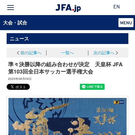
EN
大会・試合
ニュース
前の記事へ
│
一覧へ
│
次の記事へ
準々決勝以降の組み合わせが決定 天皇杯 JFA
第103回全日本サッカー選手権大会
2023年08月04日