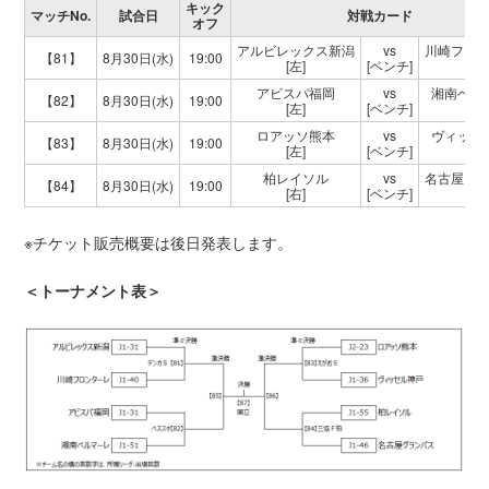
キック
マッチNo.
試合日
対戦カード
オフ
アルビレックス新潟
vs
川崎フロ
【81】
8月30日(水)
19:00
[左]
[ベンチ]
[右]
アビスパ福岡
vs
湘南ベル
【82】
8月30日(水)
19:00
[左]
[ベンチ]
[右]
ロアッソ熊本
vs
ヴィッセ
【83】
8月30日(水)
19:00
[左]
[ベンチ]
[右]
柏レイソル
vs
名古屋グ
【84】
8月30日(水)
19:00
[右]
[ベンチ]
[左]
※チケット販売概要は後日発表します。
＜トーナメント表＞