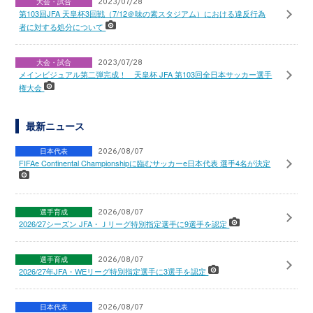
大会・試合
2023/07/28
第103回JFA 天皇杯3回戦（7/12＠味の素スタジアム）における違反行為
者に対する処分について
大会・試合
2023/07/28
メインビジュアル第二弾完成！ 天皇杯 JFA 第103回全日本サッカー選手
権大会
最新ニュース
日本代表
2026/08/07
FIFAe Continental Championshipに臨むサッカーe日本代表 選手4名が決定
選手育成
2026/08/07
2026/27シーズン JFA・Ｊリーグ特別指定選手に9選手を認定
選手育成
2026/08/07
2026/27年JFA・WEリーグ特別指定選手に3選手を認定
日本代表
2026/08/07