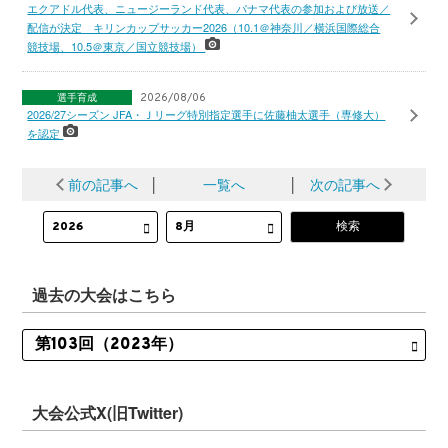
エクアドル代表、ニュージーランド代表、パナマ代表の参加および放送／
配信が決定 キリンカップサッカー2026（10.1＠神奈川／横浜国際総合
競技場、10.5＠東京／国立競技場）
選手育成
2026/08/06
2026/27シーズン JFA・Ｊリーグ特別指定選手に佐藤柚太選手（専修大）
を認定
前の記事へ
│
一覧へ
│
次の記事へ
過去の大会はこちら
大会公式X(旧Twitter)