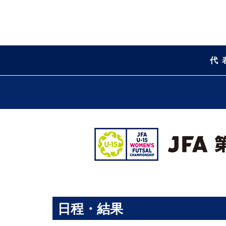
代
日程・結果