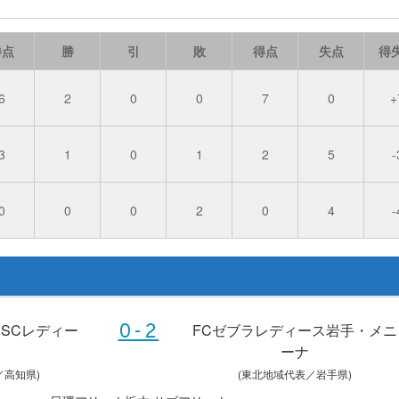
勝点
勝
引
敗
得点
失点
得
6
2
0
0
7
0
+
3
1
0
1
2
5
-
0
0
0
2
0
4
-
SCレディー
FCゼブラレディース岩手・メニ
0-2
ーナ
／高知県)
(東北地域代表／岩手県)