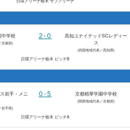
日環アリーナ栃木 サブアリーナ
園中学校
高知ユナイテッドSCレディー
2-0
ス
／京都府)
(四国地域代表／高知県)
日環アリーナ栃木 ピッチB
ース岩手・メニ
京都精華学園中学校
0-5
(関西地域代表／京都府)
／岩手県)
日環アリーナ栃木 ピッチA