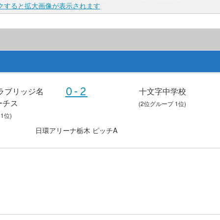
ックすると拡大画像が表示されます
ラブリッジ名
十文字中学校
0-2
ーチス
(2位グループ 1位)
1位)
日環アリーナ栃木 ピッチA