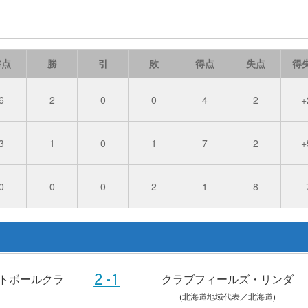
勝点
勝
引
敗
得点
失点
得
6
2
0
0
4
2
+
3
1
0
1
7
2
+
0
0
0
2
1
8
-
トボールクラ
クラブフィールズ・リンダ
2-1
(北海道地域代表／北海道)