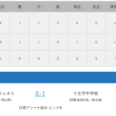
勝点
勝
引
敗
得点
失点
得
4
1
1
0
4
2
+
4
1
1
0
1
0
+
0
0
0
2
2
5
-
ウェネス
十文字中学校
0-1
／岡山県)
(関東地域代表／東京都)
日環アリーナ栃木 ピッチA