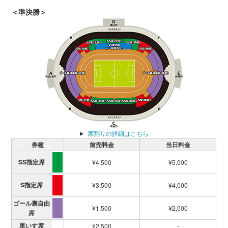
＜準決勝＞
席割りの詳細はこちら
券種
前売料金
当日料金
SS指定席
¥4,500
¥5,000
S指定席
¥3,500
¥4,000
ゴール裏自由
¥1,500
¥2,000
席
車いす席
¥2,500
-