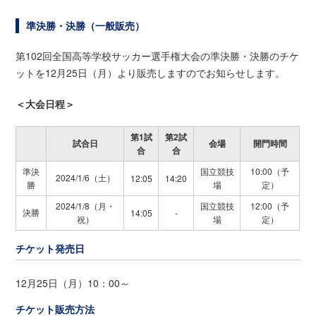
準決勝・決勝（一般販売）
第102回全国高等学校サッカー選手権大会の準決勝・決勝のチケ
ットを12月25日（月）より販売しますのでお知らせします。
＜大会日程＞
第1試
第2試
試合日
会場
開門時間
合
合
準決
国立競技
10:00（予
2024/1/6（土）
12:05
14:20
勝
場
定）
2024/1/8（月・
国立競技
12:00（予
決勝
14:05
-
祝）
場
定）
チケット発売日
12月25日（月）10：00～
チケット販売方法