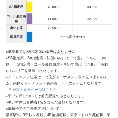
SA指定席
¥3,000
¥3,500
ゴール裏自由
¥1,500
¥2,000
席
車いす席
¥2,500
-
応援団席
チーム関係者のみ
※準決勝ではSA指定席の販売はありません。
※SS指定席・SA指定席（決勝のみ）は「北側」「中央」「南
側」、S指定席・ゴール裏自由席・車いす席は「北側」「南側」
からエリアを選択いただけます。
※チームベンチ位置は、北側がトーナメント表の左（上）のチー
ム、南側がトーナメント表の右（下）のチームとなります。
日程・結果ページはこちら
※車いす席については前売販売のみとなります。
※車いす席は介助者1名を含んだ金額となります。
※車椅子でのご来場方法について
最寄駅のJR千駄ヶ谷駅、JR信濃町駅、東京メトロ外苑前駅、東