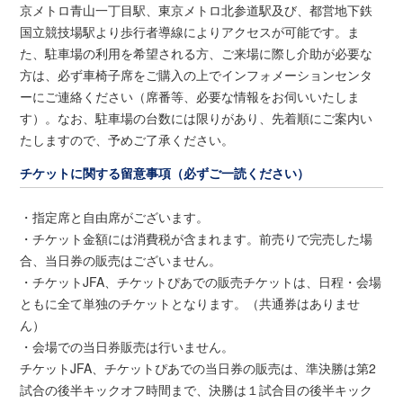
京メトロ青山一丁目駅、東京メトロ北参道駅及び、都営地下鉄
国立競技場駅より歩行者導線によりアクセスが可能です。ま
た、駐車場の利用を希望される方、ご来場に際し介助が必要な
方は、必ず車椅子席をご購入の上でインフォメーションセンタ
ーにご連絡ください（席番等、必要な情報をお伺いいたしま
す）。なお、駐車場の台数には限りがあり、先着順にご案内い
たしますので、予めご了承ください。
チケットに関する留意事項（必ずご一読ください）
・指定席と自由席がございます。
・チケット金額には消費税が含まれます。前売りで完売した場
合、当日券の販売はございません。
・チケットJFA、チケットぴあでの販売チケットは、日程・会場
ともに全て単独のチケットとなります。（共通券はありませ
ん）
・会場での当日券販売は行いません。
チケットJFA、チケットぴあでの当日券の販売は、準決勝は第2
試合の後半キックオフ時間まで、決勝は１試合目の後半キック