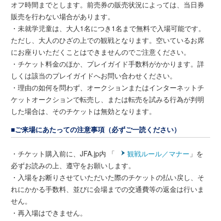
オフ時間までとします。前売券の販売状況によっては、当日券
販売を行わない場合があります。
・未就学児童は、大人1名につき1名まで無料で入場可能です。
ただし、大人のひざの上での観戦となります。空いているお席
にお座りいただくことはできませんのでご注意ください。
・チケット料金のほか、プレイガイド手数料がかかります。詳
しくは該当のプレイガイドへお問い合わせください。
・理由の如何を問わず、オークションまたはインターネットチ
ケットオークションで転売し、または転売を試みる行為が判明
した場合は、そのチケットは無効となります。
■ご来場にあたっての注意事項（必ずご一読ください）
・チケット購入前に、JFA.jp内 「
観戦ルール／マナー
」を
必ずお読みの上、遵守をお願いします。
・入場をお断りさせていただいた際のチケットの払い戻し、そ
れにかかる手数料、並びに会場までの交通費等の返金は行いま
せん。
・再入場はできません。