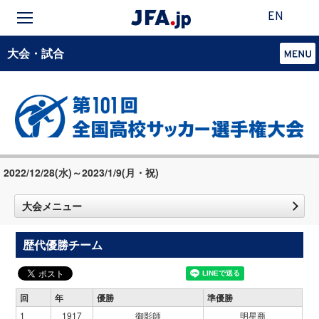
EN
大会・試合
2022/12/28(水)～2023/1/9(月・祝)
大会メニュー
歴代優勝チーム
回
年
優勝
準優勝
1
1917
御影師
明星商