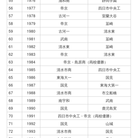
55
1976
浦和南
静岡学園
56
1977
帝京
四日市中央工
57
1978
古河一
室蘭大谷
58
1979
帝京
韮崎
59
1980
古河一
清水東
60
1981
武南
韮崎
61
1982
清水東
韮崎
62
1983
帝京
清水東
63
1984
帝京・島原商（両校優勝）
64
1985
清水市商
四日市中央工
65
1986
東海大一
国見
66
1987
国見
東海大第一
67
1988
清水市商
市立船橋
68
1989
南宇和
武南
69
1990
国見
鹿児島実
70
1991
四日市中央工・帝京（両校優勝）
71
1992
国見
山城
72
1993
清水市商
国見