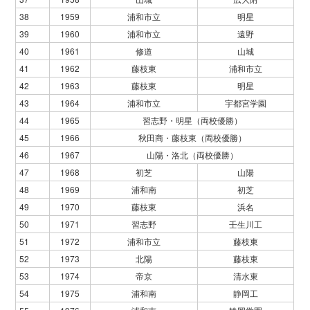
38
1959
浦和市立
明星
39
1960
浦和市立
遠野
40
1961
修道
山城
41
1962
藤枝東
浦和市立
42
1963
藤枝東
明星
43
1964
浦和市立
宇都宮学園
44
1965
習志野・明星（両校優勝）
45
1966
秋田商・藤枝東（両校優勝）
46
1967
山陽・洛北（両校優勝）
47
1968
初芝
山陽
48
1969
浦和南
初芝
49
1970
藤枝東
浜名
50
1971
習志野
壬生川工
51
1972
浦和市立
藤枝東
52
1973
北陽
藤枝東
53
1974
帝京
清水東
54
1975
浦和南
静岡工