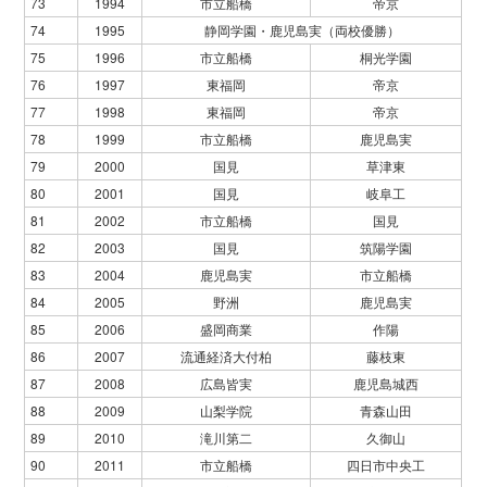
73
1994
市立船橋
帝京
74
1995
静岡学園・鹿児島実（両校優勝）
75
1996
市立船橋
桐光学園
76
1997
東福岡
帝京
77
1998
東福岡
帝京
78
1999
市立船橋
鹿児島実
79
2000
国見
草津東
80
2001
国見
岐阜工
81
2002
市立船橋
国見
82
2003
国見
筑陽学園
83
2004
鹿児島実
市立船橋
84
2005
野洲
鹿児島実
85
2006
盛岡商業
作陽
86
2007
流通経済大付柏
藤枝東
87
2008
広島皆実
鹿児島城西
88
2009
山梨学院
青森山田
89
2010
滝川第二
久御山
90
2011
市立船橋
四日市中央工