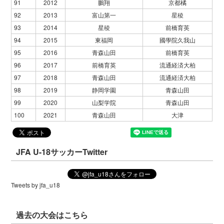
91
2012
鵬翔
京都橘
92
2013
富山第一
星稜
93
2014
星稜
前橋育英
94
2015
東福岡
國學院久我山
95
2016
青森山田
前橋育英
96
2017
前橋育英
流通経済大柏
97
2018
青森山田
流通経済大柏
98
2019
静岡学園
青森山田
99
2020
山梨学院
青森山田
100
2021
青森山田
大津
JFA U-18サッカーTwitter
Tweets by jfa_u18
過去の大会はこちら