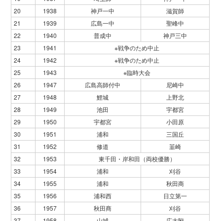
20
1938
神戸一中
滋賀師
21
1939
広島一中
聖峰中
22
1940
普成中
神戸三中
23
1941
※戦争のため中止
24
1942
※戦争のため中止
25
1943
※臨時大会
26
1947
広島高師付中
尼崎中
27
1948
鯉城
上野北
28
1949
池田
宇都宮
29
1950
宇都宮
小田原
30
1951
浦和
三国丘
31
1952
修道
韮崎
32
1953
東千田・岸和田（両校優勝）
33
1954
浦和
刈谷
34
1955
浦和
秋田商
35
1956
浦和西
日立第一
36
1957
秋田商
刈谷
37
1958
山城
広大附