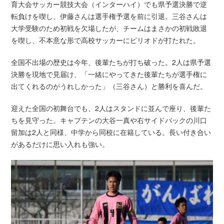
育大会サッカー競技大会（インターハイ）でも県予選決勝で逆
転負けを喫し、伊藤さんは選手権予選を前に引退。三谷さんは
大学受験のため初戦を欠場したが、チームはまさかの初戦敗退
を喫し、不本意な形で高校サッカーにピリオドが打たれた。
全国不出場の歴史は今年、後輩たちが打ち破った。2人は県予選
決勝を現地で見届け、「一緒にやってきた後輩たちが選手権に
出てくれるのがうれしかった」（三谷さん）と勝利を喜んだ。
迎えた全国の初舞台でも、2人はスタンドに並んで座り、後輩た
ちを見守った。キャプテンの大谷一真や右サイドバックの川口
留加は2人と同様、中学から同校に在籍している。長い付き合い
があるだけに思い入れも強い。