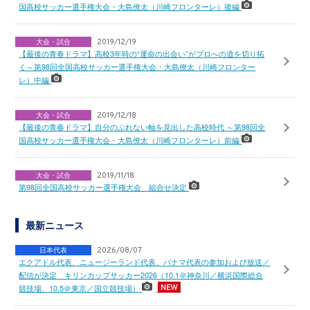
国高校サッカー選手権大会・大島僚太（川崎フロンターレ）後編
大会・試合
2019/12/19
【最後の青春ドラマ】高校3年時の“運命の出会い”がプロへの道を切り拓
く～第98回全国高校サッカー選手権大会・大島僚太（川崎フロンター
レ）中編
大会・試合
2019/12/18
【最後の青春ドラマ】自分のぶれない軸を見出した高校時代 ～第98回全
国高校サッカー選手権大会・大島僚太（川崎フロンターレ）前編
大会・試合
2019/11/18
第98回全国高校サッカー選手権大会 組合せ決定
最新ニュース
日本代表
2026/08/07
エクアドル代表、ニュージーランド代表、パナマ代表の参加および放送／
配信が決定 キリンカップサッカー2026（10.1＠神奈川／横浜国際総合
競技場、10.5＠東京／国立競技場）