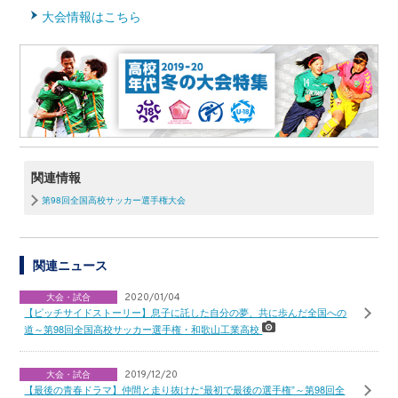
大会情報はこちら
関連情報
第98回全国高校サッカー選手権大会
関連ニュース
大会・試合
2020/01/04
【ピッチサイドストーリー】息子に託した自分の夢、共に歩んだ全国への
道～第98回全国高校サッカー選手権・和歌山工業高校
大会・試合
2019/12/20
【最後の青春ドラマ】仲間と走り抜けた“最初で最後の選手権”～第98回全