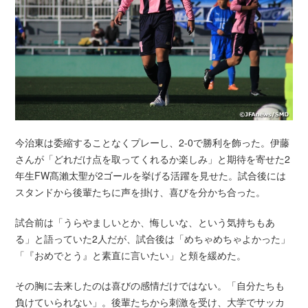
今治東は委縮することなくプレーし、2-0で勝利を飾った。伊藤
さんが「どれだけ点を取ってくれるか楽しみ」と期待を寄せた2
年生FW髙瀨太聖が2ゴールを挙げる活躍を見せた。試合後には
スタンドから後輩たちに声を掛け、喜びを分かち合った。
試合前は「うらやましいとか、悔しいな、という気持ちもあ
る」と語っていた2人だが、試合後は「めちゃめちゃよかった」
「『おめでとう』と素直に言いたい」と頬を緩めた。
その胸に去来したのは喜びの感情だけではない。「自分たちも
負けていられない」。後輩たちから刺激を受け、大学でサッカ