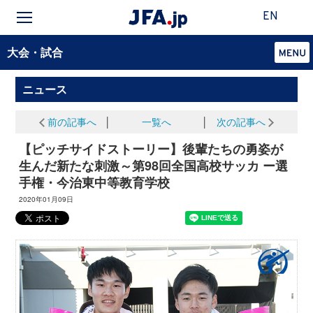
EN
大会・試合
ニュース
前の記事へ
│
一覧へ
│
次の記事へ
【ピッチサイドストーリー】後輩たちの勇姿が
生んだ新たな刺激～第98回全国高校サッカ ー選
手権・今治東中等教育学校
2020年01月09日