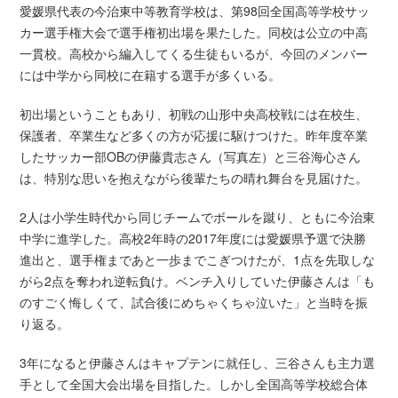
愛媛県代表の今治東中等教育学校は、第98回全国高等学校サッ
カー選手権大会で選手権初出場を果たした。同校は公立の中高
一貫校。高校から編入してくる生徒もいるが、今回のメンバー
には中学から同校に在籍する選手が多くいる。
初出場ということもあり、初戦の山形中央高校戦には在校生、
保護者、卒業生など多くの方が応援に駆けつけた。昨年度卒業
したサッカー部OBの伊藤貴志さん（写真左）と三谷海心さん
は、特別な思いを抱えながら後輩たちの晴れ舞台を見届けた。
2人は小学生時代から同じチームでボールを蹴り、ともに今治東
中学に進学した。高校2年時の2017年度には愛媛県予選で決勝
進出と、選手権まであと一歩までこぎつけたが、1点を先取しな
がら2点を奪われ逆転負け。ベンチ入りしていた伊藤さんは「も
のすごく悔しくて、試合後にめちゃくちゃ泣いた」と当時を振
り返る。
3年になると伊藤さんはキャプテンに就任し、三谷さんも主力選
手として全国大会出場を目指した。しかし全国高等学校総合体