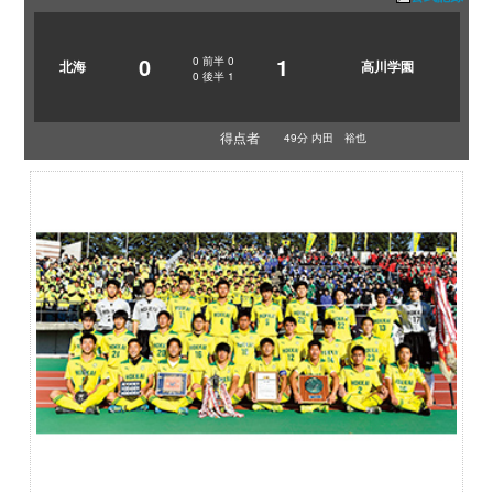
0
1
0
前半
0
北海
高川学園
0
後半
1
得点者
49分 内田 裕也