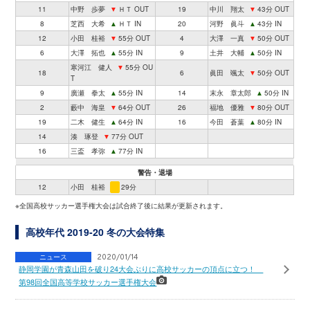
11
中野 歩夢
▼
ＨＴ OUT
19
中川 翔太
▼
43分 OUT
8
芝西 大希
▲
ＨＴ IN
20
河野 眞斗
▲
43分 IN
12
小田 桂裕
▼
55分 OUT
4
大澤 一真
▼
50分 OUT
6
大澤 拓也
▲
55分 IN
9
土井 大輔
▲
50分 IN
寒河江 健人
▼
55分 OU
18
6
眞田 颯太
▼
50分 OUT
T
9
廣瀬 拳太
▲
55分 IN
14
末永 章太郎
▲
50分 IN
2
藪中 海皇
▼
64分 OUT
26
福地 優雅
▼
80分 OUT
19
二木 健生
▲
64分 IN
16
今田 蒼葉
▲
80分 IN
14
湊 琢登
▼
77分 OUT
16
三盃 孝弥
▲
77分 IN
警告・退場
12
小田 桂裕
29分
※全国高校サッカー選手権大会は試合終了後に結果が更新されます。
高校年代 2019-20 冬の大会特集
ニュース
2020/01/14
静岡学園が青森山田を破り24大会ぶりに高校サッカーの頂点に立つ！
第98回全国高等学校サッカー選手権大会