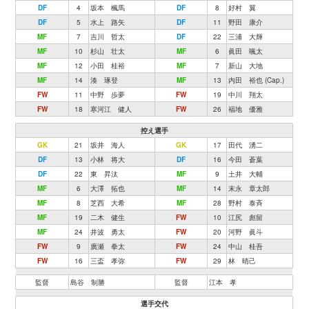
DF
4
坂本 楓馬
DF
8
好村 翼
DF
5
水上 路矢
DF
11
野田 康介
MF
7
吉川 哲太
DF
22
三浦 大輝
MF
10
杉山 壮太
MF
6
眞田 颯太
MF
12
小田 桂裕
MF
7
新山 大地
MF
14
湊 琢登
MF
13
内田 裕也 (Cap.)
FW
11
中野 歩夢
FW
19
中川 翔太
FW
18
寒河江 健人
FW
26
福地 優雅
控え選手
GK
21
坂井 海人
GK
17
田代 湧二
DF
13
小林 将大
DF
16
今田 蒼葉
DF
22
東 昇汰
MF
9
土井 大輔
MF
6
大澤 拓也
MF
14
末永 章太郎
MF
8
芝西 大希
MF
28
野村 泰斉
MF
19
二木 健生
FW
10
江尻 彪留
MF
24
井波 勇太
FW
20
河野 眞斗
FW
9
廣瀬 拳太
FW
24
中山 桂吾
FW
16
三盃 孝弥
FW
29
林 晴己
監督
島谷 制勝
監督
江本 孝
選手交代