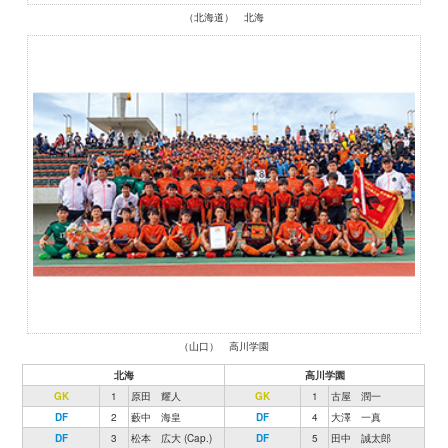
（北海道） 北海
（山口） 高川学園
北海
高川学園
GK
1
原田 耀人
GK
1
古屋 潤一
DF
2
藪中 海皇
DF
4
大澤 一真
DF
3
松本 広大 (Cap.)
DF
5
田中 誠太郎