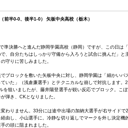
（前半0-0、後半1-0） 矢板中央高校（栃木）
力で準決勝へと進んだ静岡学園高校（静岡）ですが、この日は
ので、自分たちはしっかり守備から入ろうと試合に挑んだ」と
）の守りに苦しみました。
員でブロックを敷いた矢板中央に対し、静岡学園は「細かいパ
ていた」（浅倉廉選手）とテクニカルな崩しで対抗します。2
ールを狙いましたが、藤井陽登選手が鋭い反応でブロック。こ
が弾き、CKとなりました。
変わりません。33分には途中出場の加納大選手が右サイドで
を経由し、小山選手に。冷静な切り返しでマークを外し決定機
選手の頭に阻まれました。