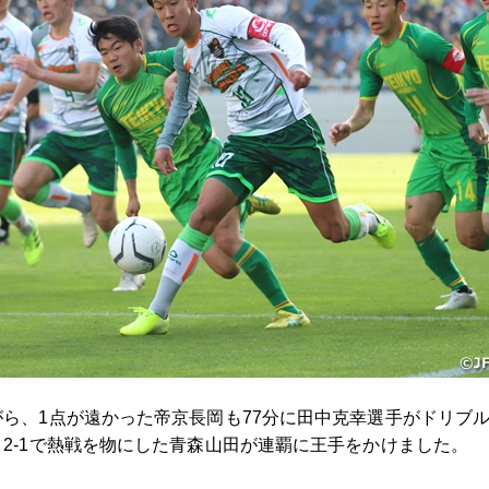
ら、1点が遠かった帝京長岡も77分に田中克幸選手がドリブ
2-1で熱戦を物にした青森山田が連覇に王手をかけました。