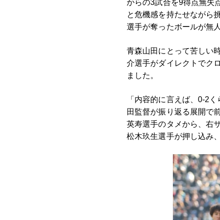
からの3試合を9得点無失
と危機感を持たせながら挑
選手が奪ったボールが無
青森山田にとって苦しい時
介選手がダイレクトでク
ました。
「内容的に言えば、0-2
田監督が振り返る展開で前
英寿選手のタメから、右
松木玖生選手が押し込み、