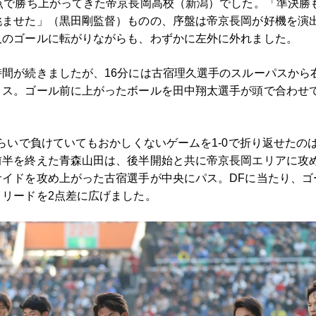
点で勝ち上がってきた帝京長岡高校（新潟）でした。「準決勝
ませた」（黒田剛監督）ものの、序盤は帝京長岡が好機を演出
人のゴールに転がりながらも、わずかに左外に外れました。
間が続きましたが、16分には古宿理久選手のスルーパスから
ロス。ゴール前に上がったボールを田中翔太選手が頭で合わせ
くらいで負けていてもおかしくないゲームを1-0で折り返せたの
半を終えた青森山田は、後半開始と共に帝京長岡エリアに攻め
サイドを攻め上がった古宿選手が中央にパス。DFに当たり、ゴ
リードを2点差に広げました。