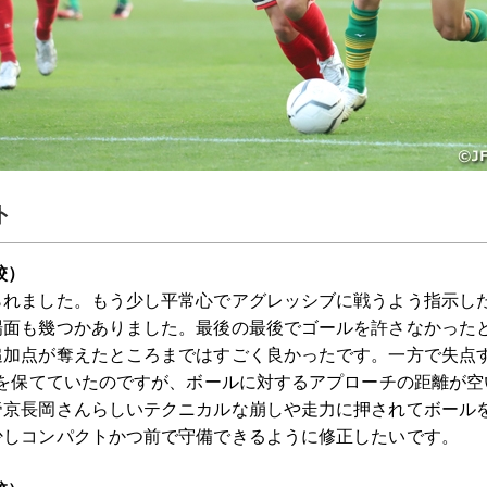
ト
校）
られました。もう少し平常心でアグレッシブに戦うよう指示し
場面も幾つかありました。最後の最後でゴールを許さなかった
追加点が奪えたところまではすごく良かったです。一方で失点
0を保てていたのですが、ボールに対するアプローチの距離が
帝京長岡さんらしいテクニカルな崩しや走力に押されてボール
少しコンパクトかつ前で守備できるように修正したいです。