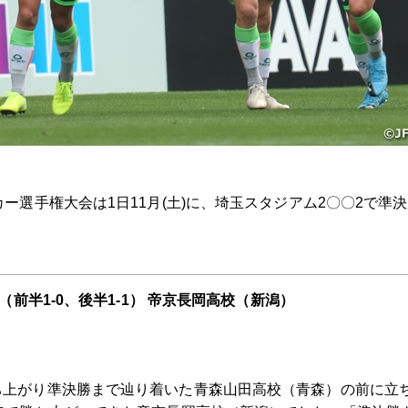
カー選手権大会は1日11月(土)に、埼玉スタジアム2〇〇2で準
（前半1-0、後半1-1） 帝京長岡高校（新潟）
ち上がり準決勝まで辿り着いた青森山田高校（青森）の前に立