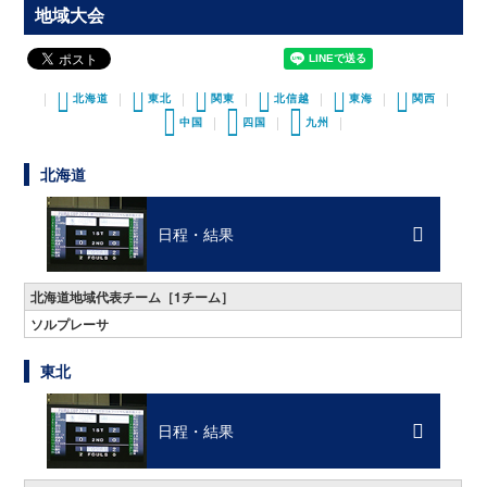
地域大会
北海道
東北
関東
北信越
東海
関西
中国
四国
九州
北海道
日程・結果
北海道地域代表チーム［1チーム］
ソルプレーサ
東北
日程・結果