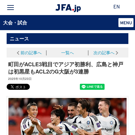
EN
大会・試合
ニュース
前の記事へ
│
一覧へ
│
次の記事へ
町田がACLE3戦目でアジア初勝利、広島と神戸
は初黒星もACL2のG大阪が3連勝
2025年10月23日