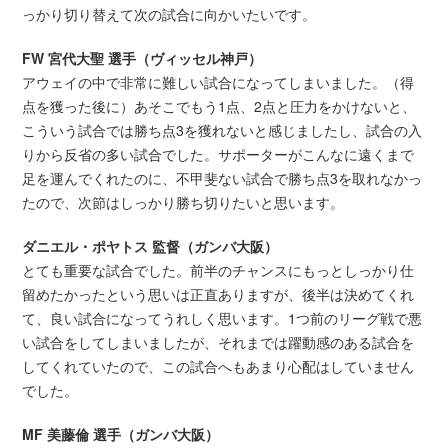
っかり切り替えて次の試合に向かいたいです。
FW 宮代大聖 選手（ヴィッセル神戸）
アウェイの中で非常に難しい試合になってしまいました。（得
点を獲った後に）あそこでもう1点、2点と圧力をかけないと、
こういう試合では勝ち点3を獲れないと感じましたし、試合の入
りから反省の多い試合でした。サポーターがこんなに遠くまで
足を運んでくれたのに、不甲斐ない試合で勝ち点3を取れなかっ
たので、次節はしっかり勝ち切りたいと思います。
ダニエル・ポヤトス 監督（ガンバ大阪）
とても重要な試合でした。前半のチャンスにもっとしっかり仕
留めたかったという思いは正直ありますが、後半は決めてくれ
て、良い試合になってうれしく思います。1つ前のリーグ戦で悪
い試合をしてしまいましたが、それまでは躍動感のある試合を
してくれていたので、この試合へもあまり心配はしていません
でした。
MF 美藤倫 選手（ガンバ大阪）