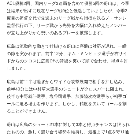
ACL優勝2回、国内リーグ3連覇を含めて優勝5回の蔚山は、今季
は結果が出ずに現在リーグ戦9位と低迷していましたが、今季2
度目の監督交代で先週末のリーグ戦から指揮を執るノ・サンレ
監督代行の下、リーグ戦から先発を大幅に入れ替えたメンバー
が立ち上がりから勢いのあるプレーを披露します。
広島は流動的な動きで仕掛ける蔚山に序盤は対応が遅れ、一瞬
の隙を突かれます。前半12分、キム・ミンヒョク選手が右サイ
ドからのクロスに広島DFの背後を突いて頭で合わせ、得点を許
しました。
広島は前半半ば過ぎからワイドな攻撃展開で相手を押し込み、
前半40分には中村草太選手のシュートがクロスバーに阻まれ、
後半も中野就斗選手、塩谷司選手、加藤陸次樹選手らが相手ゴ
ールに迫る場面を作ります。しかし、精度を欠いてゴールを割
ることができません。
蔚山は広島のシュート21本に対して3本と得点チャンスは限られ
たものの、激しく競り合う姿勢を維持し、最後まで1点を守り通