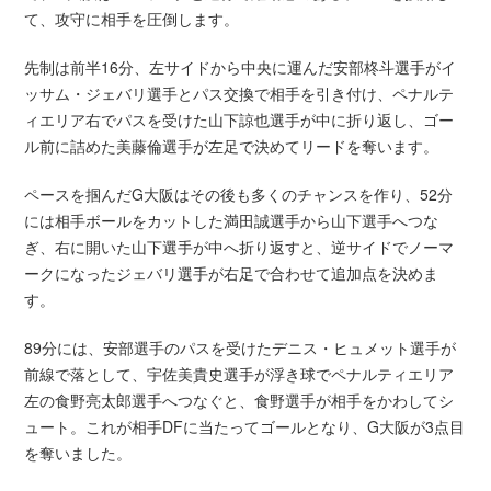
て、攻守に相手を圧倒します。
先制は前半16分、左サイドから中央に運んだ安部柊斗選手がイ
ッサム・ジェバリ選手とパス交換で相手を引き付け、ペナルテ
ィエリア右でパスを受けた山下諒也選手が中に折り返し、ゴー
ル前に詰めた美藤倫選手が左足で決めてリードを奪います。
ペースを掴んだG大阪はその後も多くのチャンスを作り、52分
には相手ボールをカットした満田誠選手から山下選手へつな
ぎ、右に開いた山下選手が中へ折り返すと、逆サイドでノーマ
ークになったジェバリ選手が右足で合わせて追加点を決めま
す。
89分には、安部選手のパスを受けたデニス・ヒュメット選手が
前線で落として、宇佐美貴史選手が浮き球でペナルティエリア
左の食野亮太郎選手へつなぐと、食野選手が相手をかわしてシ
ュート。これが相手DFに当たってゴールとなり、G大阪が3点目
を奪いました。