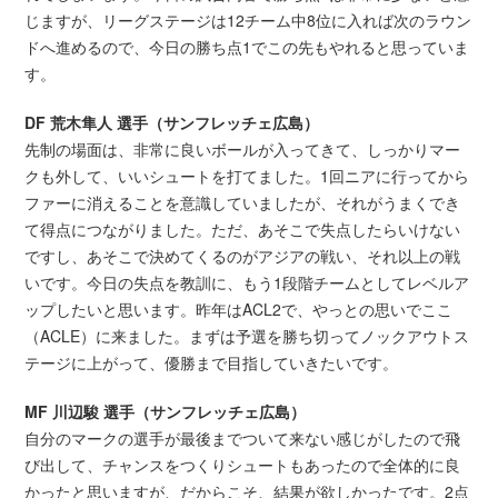
じますが、リーグステージは12チーム中8位に入れば次のラウン
ドへ進めるので、今日の勝ち点1でこの先もやれると思っていま
す。
DF 荒木隼人 選手（サンフレッチェ広島）
先制の場面は、非常に良いボールが入ってきて、しっかりマー
クも外して、いいシュートを打てました。1回ニアに行ってから
ファーに消えることを意識していましたが、それがうまくでき
て得点につながりました。ただ、あそこで失点したらいけない
ですし、あそこで決めてくるのがアジアの戦い、それ以上の戦
いです。今日の失点を教訓に、もう1段階チームとしてレベルア
ップしたいと思います。昨年はACL2で、やっとの思いでここ
（ACLE）に来ました。まずは予選を勝ち切ってノックアウトス
テージに上がって、優勝まで目指していきたいです。
MF 川辺駿 選手（サンフレッチェ広島）
自分のマークの選手が最後までついて来ない感じがしたので飛
び出して、チャンスをつくりシュートもあったので全体的に良
かったと思いますが、だからこそ、結果が欲しかったです。2点