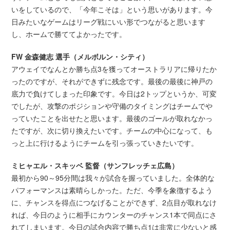
いをしているので、「今年こそは」という思いがあります。今
日みたいなゲームはリーグ戦にいい形でつながると思います
し、ホームで勝ててよかったです。
FW 金森健志 選手（メルボルン・シティ）
アウェイでなんとか勝ち点3を獲ってオーストラリアに帰りたか
ったのですが、それができずに残念です。最後の最後に神戸の
底力で負けてしまった印象です。今日は2トップというか、可変
でしたが、攻撃のポジションや守備のタイミングはチームでや
っていたことを出せたと思います。最後のゴールが取れなかっ
たですが、次に切り換えたいです。チームの中心になって、も
っと上に行けるようにチームを引っ張っていきたいです。
ミヒャエル・スキッベ 監督（サンフレッチェ広島）
最初から90～95分間は我々が試合を握っていました。全体的な
パフォーマンスは素晴らしかった。ただ、今季を象徴するよう
に、チャンスを得点につなげることができず、2点目が取れなけ
れば、今日のように相手にカウンターのチャンス1本で同点にさ
れてしまいます。今日の試合内容で勝ち点1は非常に少ないと感