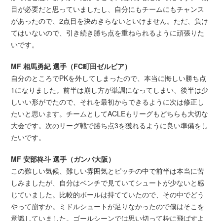
目が必要だと思っていましたし、自分にもチームにもチャンス
があったので、2点目を決めきらないといけません。ただ、負け
てはいないので、引き続き勝ち点を重ねられるように頑張りた
いです。
MF 相馬勇紀 選手（FC町田ゼルビア）
自分のところでPKを外してしまったので、本当に悔しい勝ち点
1になりました。前半は崩し方が単調になってしまい、後半は少
しいい形がでたので、それを最初からできるように次は修正し
たいと思います。チームとしてACLEもリーグもどちらも大切な
大会です。次のリーグ戦で勝ち点3を獲れるように良い準備をし
たいです。
MF 安部柊斗 選手（ガンバ大阪）
この難しい気候、難しい雰囲気とピッチの中で前半は本当に苦
しみましたが、自分はベンチで見ていてシュートが少ないと感
じていました。比較的ボールは持てていたので、その中でどう
やって崩すか。ミドルシュートが足りなかったので僕はそこを
意識していました。ゴールシーンでは思い切って枠に飛ばすよ