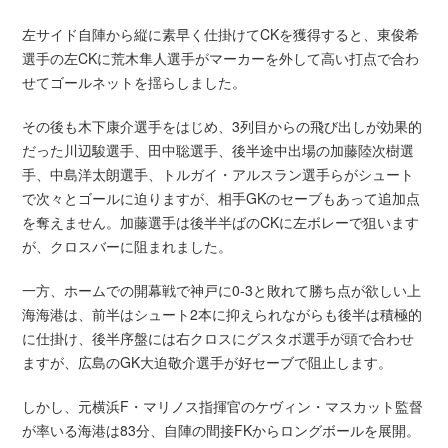
左サイド自陣から縦に素早く仕掛けてCKを獲得すると、東俊希
選手の左CKに荒木隼人選手がマーカーを外して高い打点で合わ
せてゴールネットを揺らしました。
その後も木下康介選手をはじめ、3列目からの飛び出しが効果的
だった川辺駿選手、田中聡選手、後半途中出場の加藤陸次樹選
手、中島洋太朗選手、トルガイ・アルスラン選手らがシュート
で次々とゴールに迫りますが、相手GKのセーブもあって追加点
を奪えません。加藤選手は後半半ばのCKに左ボレーで狙います
が、クロスバーに阻まれました。
一方、ホームでの開幕戦で神戸に0-3と敗れて勝ち点が欲しい上
海海港は、前半はシュート2本に抑えられながらも後半は積極的
に仕掛け、後半序盤には右クロスにグスタボ選手が頭で合わせ
ますが、広島のGK大迫敬介選手が好セーブで阻止します。
しかし、元横浜F・マリノス指揮官のケヴィン・マスカット監督
が率いる海港は83分、自陣の間接FKからロングボールを展開。