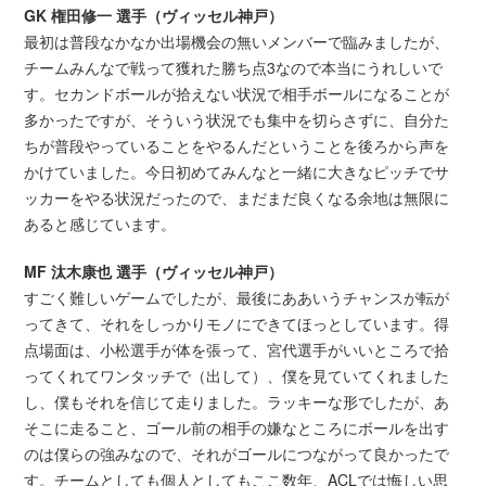
GK 権田修一 選手（ヴィッセル神戸）
最初は普段なかなか出場機会の無いメンバーで臨みましたが、
チームみんなで戦って獲れた勝ち点3なので本当にうれしいで
す。セカンドボールが拾えない状況で相手ボールになることが
多かったですが、そういう状況でも集中を切らさずに、自分た
ちが普段やっていることをやるんだということを後ろから声を
かけていました。今日初めてみんなと一緒に大きなピッチでサ
ッカーをやる状況だったので、まだまだ良くなる余地は無限に
あると感じています。
MF 汰木康也 選手（ヴィッセル神戸）
すごく難しいゲームでしたが、最後にああいうチャンスが転が
ってきて、それをしっかりモノにできてほっとしています。得
点場面は、小松選手が体を張って、宮代選手がいいところで拾
ってくれてワンタッチで（出して）、僕を見ていてくれました
し、僕もそれを信じて走りました。ラッキーな形でしたが、あ
そこに走ること、ゴール前の相手の嫌なところにボールを出す
のは僕らの強みなので、それがゴールにつながって良かったで
す。チームとしても個人としてもここ数年、ACLでは悔しい思