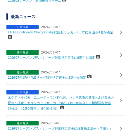
2025/26シーズン 出場権獲得チーム
最新ニュース
日本代表
2026/08/07
FIFAe Continental Championshipに臨むサッカーe日本代表 選手4名が決定
選手育成
2026/08/07
2026/27シーズン JFA・Ｊリーグ特別指定選手に9選手を認定
選手育成
2026/08/07
2026/27年JFA・WEリーグ特別指定選手に3選手を認定
日本代表
2026/08/07
エクアドル代表、ニュージーランド代表、パナマ代表の参加および放送／
配信が決定 キリンカップサッカー2026（10.1＠神奈川／横浜国際総合
競技場、10.5＠東京／国立競技場）
選手育成
2026/08/06
2026/27シーズン JFA・Ｊリーグ特別指定選手に佐藤柚太選手（専修大）