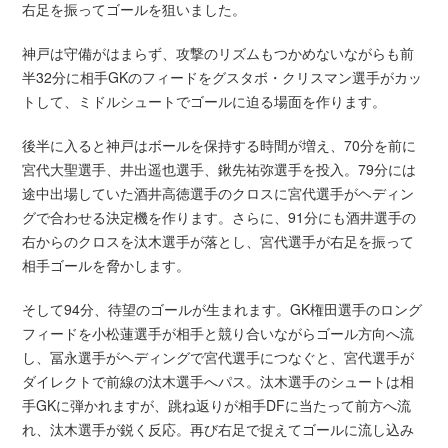
右足を振ってゴールを狙いました。
神戸は守備がはまらず、攻撃のリズムもつかめないながらも前
半32分に相手GKのフィードをグスタボ・クリスマン選手がカッ
トして、ミドルシュートでゴールに迫る場面を作ります。
後半に入ると神戸はボールを保持する時間が増え、70分を前に
宮代大聖選手、井出遥也選手、鍬先祐弥選手を投入。79分には
途中出場していた酒井高徳選手のクロスに宮代選手がヘディン
グで合わせる決定機を作ります。さらに、91分にも酒井選手の
右からのクロスを汰木選手が落とし、宮代選手が右足を振って
相手ゴールを脅かします。
そして94分、待望のゴールが生まれます。GK権田選手のロング
フィードを小松蓮選手が相手と競り合いながらゴール方向へ流
し、冨永選手がヘディングで宮代選手につなぐと、宮代選手が
ダイレクトで前線の汰木選手へパス。汰木選手のシュートは相
手GKに弾かれますが、跳ね返りが相手DFに当たって前方へ流
れ、汰木選手が鋭く反応。再び右足で捉えてゴールに流し込み