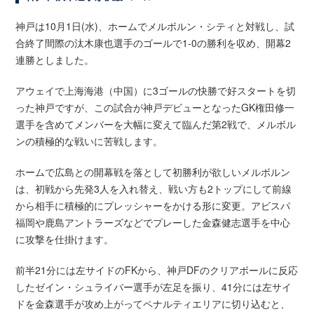
神戸は10月1日(水)、ホームでメルボルン・シティと対戦し、試
合終了間際の汰木康也選手のゴールで1-0の勝利を収め、開幕2
連勝としました。
アウェイで上海海港（中国）に3ゴールの快勝で好スタートを切
った神戸ですが、この試合が神戸デビューとなったGK権田修一
選手を含めてメンバーを大幅に変えて臨んだ第2戦で、メルボル
ンの積極的な戦いに苦戦します。
ホームで広島との開幕戦を落として初勝利が欲しいメルボルン
は、初戦から先発3人を入れ替え、戦い方も2トップにして前線
から相手に積極的にプレッシャーをかける形に変更。アビスパ
福岡や鹿島アントラーズなどでプレーした金森健志選手を中心
に攻撃を仕掛けます。
前半21分には左サイドのFKから、神戸DFのクリアボールに反応
したゼイン・シュライバー選手が左足を振り、41分には左サイ
ドを金森選手が攻め上がってペナルティエリアに切り込むと、