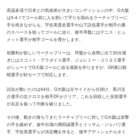
高温多湿で日本との気候差が大きいコンディションの中、G大阪
は5-4-1でゴール前に人を割いて守りを固めるラーチャブリーに
手を焼きながらも、宇佐美貴史選手や山下諒也選手が相手の裏
のスペースを狙ってゴールに迫り、後半序盤にはデニス・ヒュ
メット選手が相手ゴールを脅かします。
初勝利が欲しいラーチャブリーは、序盤から攻勢に出て20分過
ぎにはスコット・アラダイス選手、ジェレミー・コリヌス選手
がシュートでG大阪ゴールに迫る場面を作りますが、GK東口順
昭選手が好セーブで対応します。
試合が動いたのは64分。G大阪は左サイドから仕掛け、黒川圭
介選手の左クロスを相手DFがクリア。これを回収した安部選手
が右足を振って均衡を破りました。
その後、動きの落ちてきたラーチャブリーに対してG大阪は攻撃
の手を緩めず、途中出場の満田誠選手とイッサム・ジェバリ選
手、宇佐美選手らが決定機を作ると、後半アディショナルタイ