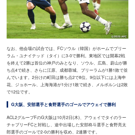
なお、他会場の試合では、FCソウル（韓国）がホームでブリー
ラム・ユナイテッド（タイ）に3-0で勝利。東地区では開幕2戦
を終えて2勝は首位の神戸のみとなり、ソウル、広島、蔚山が勝
ち点4で続き、さらに江原、成都蓉城、ブリーラムが1勝1敗で並
んでいます。2分けの町田は勝ち点2で8位。9位以下には上海申
花、ジョホール、上海海港が1分け1敗で続き、メルボルンは2敗
で12位です。
G大阪、安部選手と食野選手のゴールでアウェイで勝利
ACL2グループFのG大阪は10月2日(木)、アウェイでタイのラー
チャブリーFCと対戦し、途中出場した安部柊斗選手と食野亮太
郎選手のゴールで2-0の勝利を収め、2連勝です。