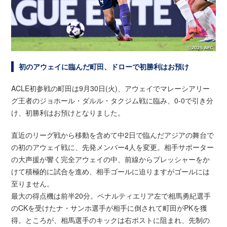
初のアウェイに臨んだ町田、ドローで初勝利はお預け
ACLE初参戦の町田は9月30日(火)、アウェイでマレーシアリー
グ王者のジョホール・ダルル・タクジム戦に臨み、0-0で引き分
け、初勝利はお預けとなりました。
直近のリーグ戦から移動を含めて中2日で臨んだアジアの舞台で
の初のアウェイ戦に、先発メンバー4人を変更。相手サポーター
の大声援が響く完全アウェイの中、前線からプレッシャーをか
けて積極的に試合を進め、相手ゴールに迫りますがゴールには
至りません。
最大の得点機は前半20分。ペナルティエリア左で相馬勇紀選手
のCKを受けたナ・サンホ選手が相手に倒されて町田がPKを獲
得。ところが、相馬選手のキックは右ポストに阻まれ、先制の