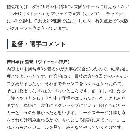
他会場では、次節10月22日(水)にG大阪がホームに迎えるナムデ
ィンFC（ベトナム）がアウェイで東方（ホンコン・チャイナ）
に1-0で勝利。G大阪と2連勝で並びましたが、得失点差でG大阪
がグループ首位に立っています。
監督・選手コメント
吉田孝行 監督（ヴィッセル神戸）
内容よりも勝ち点3を獲るのが大事な試合だったので、結果的に
獲れてよかったです。内容的には、最後の方で3回ぐらいチャン
スがありましたが、それまでチャンスをつくれなかったので、
そこは反省しなければいけないところです。前半は、相手が少
し違うやり方をしてきた中で守備がはまらなかったこともあり
ますが、単純に、攻守にアグレッシブにという自分たちのサッ
カーというのが無かったと思います。リーグステージは勝ち点
をどれだけ積み重ねるかで、今のところ順調に来ています。こ
れからもスケジュールを見て、みんなでやっていくだけです。