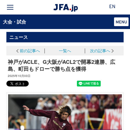
EN
大会・試合
ニュース
前の記事へ
│
一覧へ
│
次の記事へ
神戸がACLE、G大阪がACL2で開幕2連勝、広
島、町田もドローで勝ち点を獲得
2025年10月03日