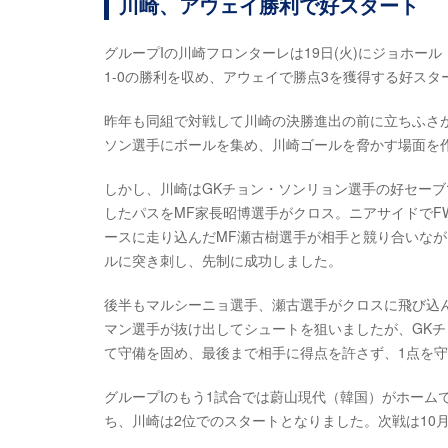
川崎、アウェイ勝利で好スタート
グループIの川崎フロンターレは19日(火)にジョホ
1-0の勝利を収め、アウェイで勝点3を獲得する好スタ
昨年も同組で対戦して川崎の決勝進出の前に立ちふさ
ソン選手にボールを集め、川崎ゴールを脅かす場面を
しかし、川崎はGKチョン・ソンリョン選手の好セーブ
したパスをMF家長昭博選手がクロス。ニアサイドで
ースに走り込んだMF瀬古樹選手が相手と競り合いな
ルに突き刺し、先制に成功しました。
後半もマルシーニョ選手、瀬古選手がクロスに飛び込ん
マン選手が抜け出してシュートを狙いましたが、GKチ
て守備を固め、最後まで相手に得点を許さず、1点を
グループIのもう1試合では蔚山現代（韓国）がホーム
ち、川崎は2位でのスタートとなりました。次戦は10月