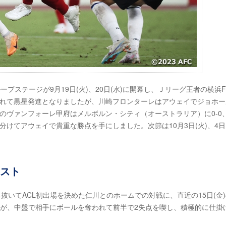
グループステージが9月19日(火)、20日(水)に開幕し、Ｊリーグ王者の横浜
敗れて黒星発進となりましたが、川崎フロンターレはアウェイでジョホー
場のヴァンフォーレ甲府はメルボルン・シティ（オーストラリア）に0-0
けてアウェイで貴重な勝点を手にしました。次節は10月3日(火)、4日(
ロスト
ち抜いてACL初出場を決めた仁川とのホームでの対戦に、直近の15日(金
たが、中盤で相手にボールを奪われて前半で2失点を喫し、積極的に仕掛