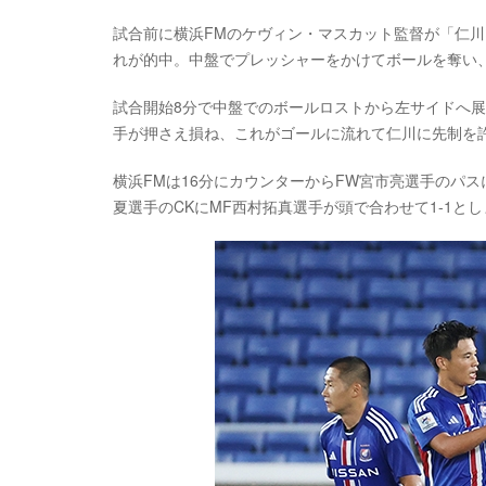
試合前に横浜FMのケヴィン・マスカット監督が「仁
れが的中。中盤でプレッシャーをかけてボールを奪い
試合開始8分で中盤でのボールロストから左サイドへ展
手が押さえ損ね、これがゴールに流れて仁川に先制を
横浜FMは16分にカウンターからFW宮市亮選手のパス
夏選手のCKにMF西村拓真選手が頭で合わせて1-1と