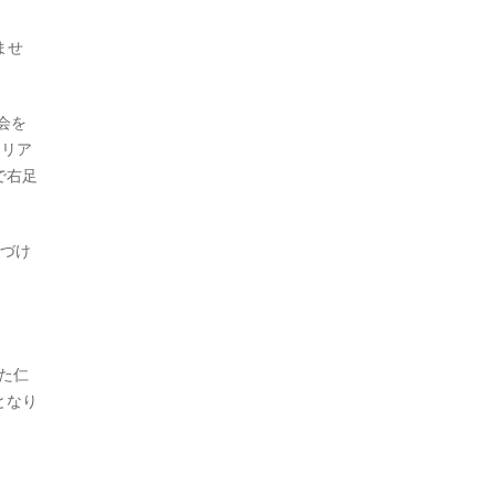
ませ
会を
エリア
で右足
定づけ
た仁
となり