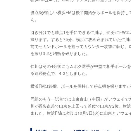
勝点3が欲しい横浜FMは後半開始からボールを保持
ん。
引き分けでも勝点1を手にできる仁川は、61分にFW
探ります。すると75分、横浜に攻め込まれていた仁川
前でセカンドボールを拾ってカウンター攻撃に転じ、
を振り3-2と均衡を破りました。
仁川はその4分後にもムポク選手が中盤で相手ボール
る連続得点で、4-2としました。
横浜FMは終盤、ボールを保持して得点機を探ります
同組のもう一試合では山東泰山（中国）がアウェイでカ
川が得失点差で山東を上回って首位で山東が2位。横浜
ました。横浜FMは次節は10月3日(火)に山東とアウ