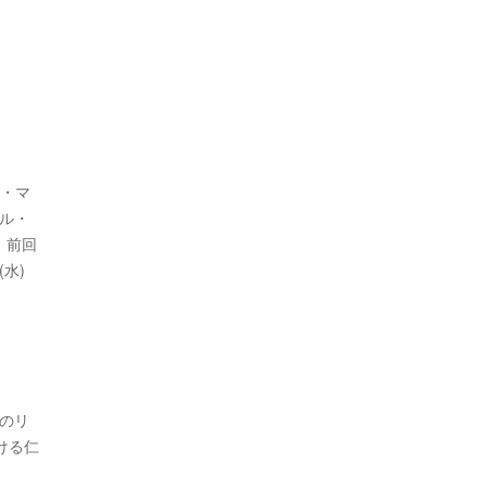
F・マ
ル・
、前回
水)
)のリ
ける仁