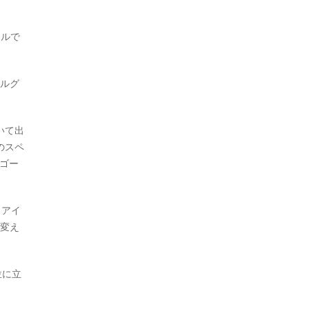
ールで
ベルグ
いて出
のスペ
ゴー
・アイ
に変え
位に立