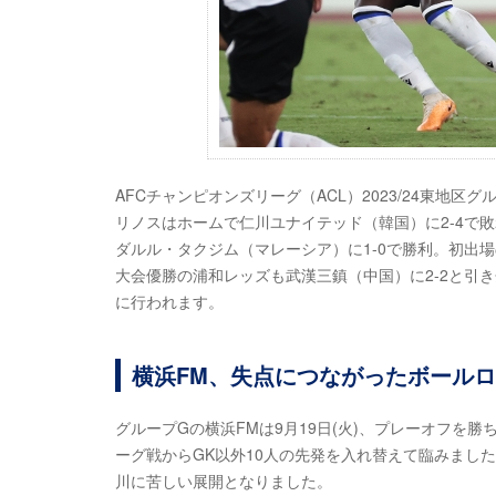
AFCチャンピオンズリーグ（ACL）2023/24東地区
リノスはホームで仁川ユナイテッド（韓国）に2-4で
ダルル・タクジム（マレーシア）に1-0で勝利。初出
大会優勝の浦和レッズも武漢三鎮（中国）に2-2と引き分
に行われます。
横浜FM、失点につながったボール
グループGの横浜FMは9月19日(火)、プレーオフを勝
ーグ戦からGK以外10人の先発を入れ替えて臨みまし
川に苦しい展開となりました。