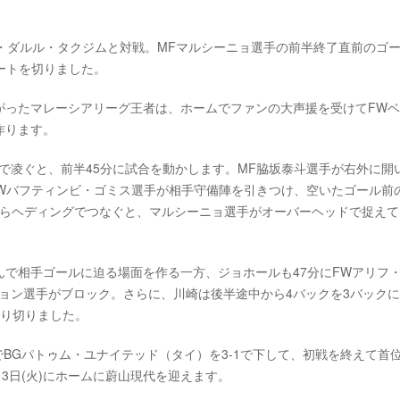
ール・ダルル・タクジムと対戦。MFマルシーニョ選手の前半終了直前のゴ
ートを切りました。
がったマレーシアリーグ王者は、ホームでファンの大声援を受けてFW
作ります。
で凌ぐと、前半45分に試合を動かします。MF脇坂泰斗選手が右外に開
FWバフティンビ・ゴミス選手が相手守備陣を引きつけ、空いたゴール前
がらヘディングでつなぐと、マルシーニョ選手がオーバーヘッドで捉えて
で相手ゴールに迫る場面を作る一方、ジョホールも47分にFWアリフ
ョン選手がブロック。さらに、川崎は後半途中から4バックを3バック
守り切りました。
でBGパトゥム・ユナイテッド（タイ）を3-1で下して、初戦を終えて首
3日(火)にホームに蔚山現代を迎えます。