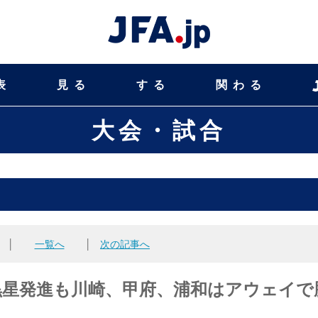
表
見る
する
関わる
大会・試合
│
一覧へ
│
次の記事へ
FMは黒星発進も川崎、甲府、浦和はアウェイで