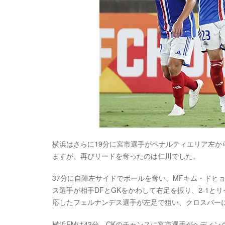
横浜はさらに19分に宮市選手がペナルティエリア左か
ますが、再びリードを奪ったのは仁川でした。
37分に自陣左サイドでボールを奪い、MFキム・ドヒ
ス選手が相手DFとGKをかわして右足を振り、2-1と
応したフェルナンデス選手が左足で狙い、クロスバー
横浜FMは43分、CKのチャンスに宮市選手がヘディン