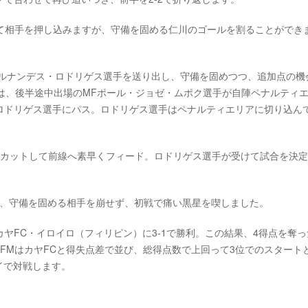
して相手を押し込みますが、守備を固める仁川のゴールを割ることができ
エルナンデス・ロドリゲス選手を送り出し、守備を固めつつ、追加点の機
は、後半途中出場のMFポール・ジョゼ・ムポク選手が自陣ペナルティ
ロドリゲス選手にパス。ロドリゲス選手はペナルティエリアに切り込ん
をカットして前線へ素早くフィード。ロドリゲス選手が受けて試合を決
が、守備を固める相手を崩せず、初戦で痛い黒星を喫しました。
ヤFC・イロイロ（フィリピン）に3-1で勝利。この結果、4得点を奪っ
FMはカヤFCと得失点差で並び、総得点数で上回って3位でのスタート
ェイで対戦します。