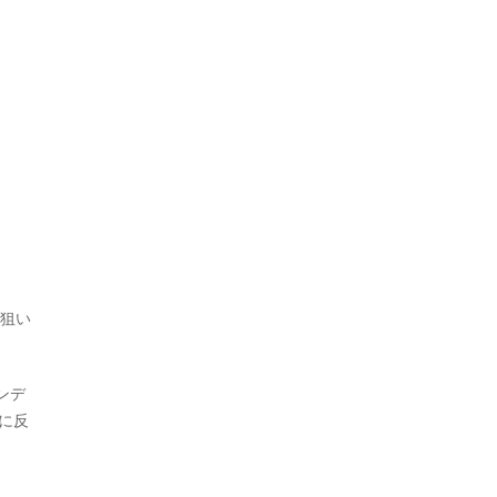
を狙い
ンデ
に反