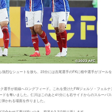
ら強烈なシュートを放ち、23分には吉尾選手のFKに植中選手がゴール
ョク選手が前線へロングフィード。これを受けたFWジェルソ・フェルナ
リードを奪いました。仁川はこのあと41分にも右サイドからのスルーパス
に弾かれる場面を作りました。
グで合わせて再び追いつき、前半を2-2で折り返します。