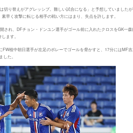
川は切り替えがアグレッシブ。難しい試合になる」と予想していましたが
、素早く攻撃に転じる相手の戦い方にはまり、失点を許します。
開され、DFチョン・ドンユン選手がゴール前に入れたクロスをGK一森
許します。
にFW植中朝日選手が左足のボレーでゴールを脅かすと、17分にはMF吉
しました。