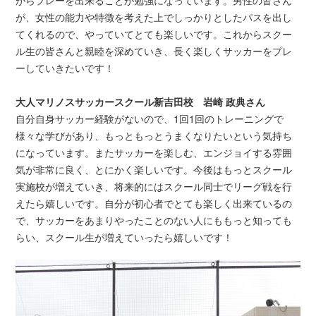
がらプレーを
出来ることが勉強になっています。男性の皆さん
が、女性の能力や特徴を考えた上でしっかりとしたパ
スを出し
てくれるので、やっていてとても楽しいです。これからスクー
ル生の皆さんと親睦を深めていき、長く楽しくサッ
カーをプレ
ーしていきたいです！
大人マリノスサッカースクール新吉田校 岩崎 政典さん
自分自身サッカー経験がないので、1回1回のトレーニングで
様々
な学びがあり、もっともっとうまくなりたいという気持ち
になって
います。またサッカーを楽しむ、エンジョイする雰囲
気が非常に良く、とに
かく楽しいです。今後はもっとスクール
実施校が増えていき、将来的にはスクール同
士でリーグ戦を行
えたら嬉しいです。自分が初心者でとても楽しく出来ているの
で、サッカーをあまりや
ったことのない人にももっと知っても
らい、スクール生が増えてい
ったら嬉しいです！