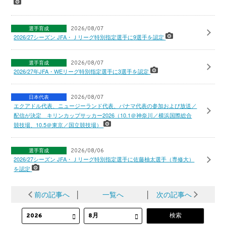
選手育成
2026/08/07
2026/27シーズン JFA・Ｊリーグ特別指定選手に9選手を認定
選手育成
2026/08/07
2026/27年JFA・WEリーグ特別指定選手に3選手を認定
日本代表
2026/08/07
エクアドル代表、ニュージーランド代表、パナマ代表の参加および放送／
配信が決定 キリンカップサッカー2026（10.1＠神奈川／横浜国際総合
競技場、10.5＠東京／国立競技場）
選手育成
2026/08/06
2026/27シーズン JFA・Ｊリーグ特別指定選手に佐藤柚太選手（専修大）
を認定
前の記事へ
│
一覧へ
│
次の記事へ