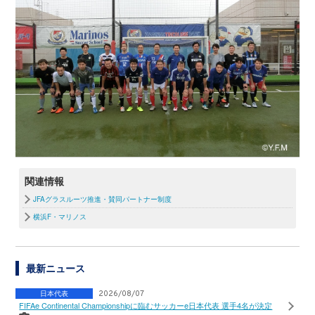
関連情報
JFAグラスルーツ推進・賛同パートナー制度
横浜F・マリノス
最新ニュース
日本代表
2026/08/07
FIFAe Continental Championshipに臨むサッカーe日本代表 選手4名が決定