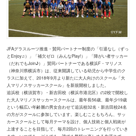
JFAグラスルーツ推進・賛同パートナー制度の「引退なし（ずっ
とEnjoy♫）」「補欠ゼロ（みんなPlay!）」「障がい者
サッカー
（だれでもJoin♪）」賛同パートナーである横浜F・
マリノス
（神奈川県横浜市）は、従来開講している幼児から中学生
のク
ラスに加えて、2018年9月より新たに大人向けのスクール
「大
人マリノスサッカースクール」を新規開校しました。
追浜校（横須賀市）・新吉田校（横浜市港北区）の2校で開校し
た
大人マリノスサッカースクールは、最年長56歳、最年少19歳
と
いう幅広い年齢層の男女合わせて追浜校32名・新吉田校24名
の
方がスクールに参加しています。楽しむこともちろん、サッ
カースクールとして毎月テーマを設け、
個人技術と個人戦術が
上達することを目指して、毎月2回のトレー
ニングを行っていき