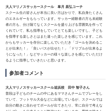
大人マリノスサッカースクール 皐月 昌弘コーチ
スクール生の皆さんが本当に良い方ばかりで、私自身たくさん
のエ
ネルギーをもらっています。サッカー経験者の方も未経験
者の方も、分け隔てなくスクールを盛
り上げる雰囲気を作って
くれていて、私も指導をしていてとても楽
しいですし、子ども
を指導する楽しさとはまた違った楽しさを感じ
ています。これ
からもサッカーを存分に楽しんでいただき「ゴールを決めるこ
とが出来た！」「良いパスが出せた！」「ドリブルが出来るよ
うに
なった！」などサッカーの様々な楽しさを感じていただけ
るように
指導していきたいと思います。
参加者コメント
大人マリノスサッカースクール追浜校 田中 智子さん
普段は子どものチームの中にあるママさんチームでプレーをし
てい
て、フットサル大会などに出場しているが、スクールでは
自分の動
きに合わせてボールが出てきたり、常に自分で考えな