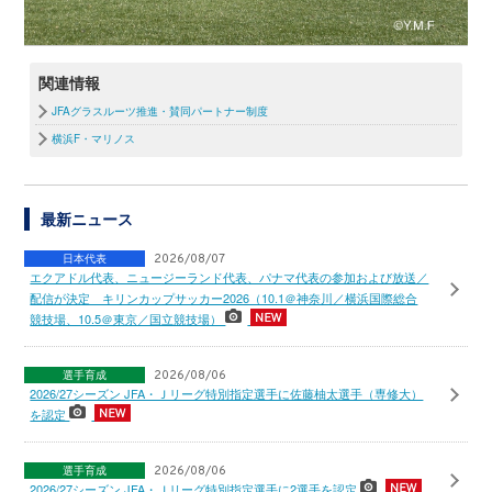
関連情報
JFAグラスルーツ推進・賛同パートナー制度
横浜F・マリノス
最新ニュース
日本代表
2026/08/07
エクアドル代表、ニュージーランド代表、パナマ代表の参加および放送／
配信が決定 キリンカップサッカー2026（10.1＠神奈川／横浜国際総合
競技場、10.5＠東京／国立競技場）
選手育成
2026/08/06
2026/27シーズン JFA・Ｊリーグ特別指定選手に佐藤柚太選手（専修大）
を認定
選手育成
2026/08/06
2026/27シーズン JFA・Ｊリーグ特別指定選手に2選手を認定