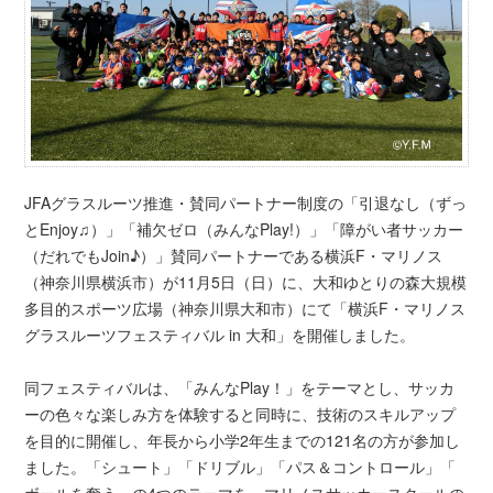
JFAグラスルーツ推進・賛同パートナー制度の「引退なし（
ずっ
とEnjoy♫）」「補欠ゼロ（みんなPlay!）」「
障がい者サッカー
（だれでもJoin♪）」
賛同パートナーである横浜F・マリノス
（神奈川県横浜市）
が11月5日（日）に、大和ゆとりの森大規模
多目的スポーツ広場（神奈川県大和市）にて「横浜F・
マリノス
グラスルーツフェスティバル in 大和」を開催しました。
同フェスティバルは、「みんなPlay！」をテーマとし、
サッカ
ーの色々な楽しみ方を体験すると同時に、
技術のスキルアップ
を目的に開催し、
年長から小学2年生までの121名の方が参加し
ました。「シュート」「ドリブル」「パス＆コントロール」「