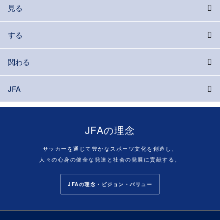
見る
する
関わる
JFA
JFAの理念
サッカーを通じて豊かなスポーツ文化を創造し、
人々の心身の健全な発達と社会の発展に貢献する。
JFAの理念・ビジョン・バリュー