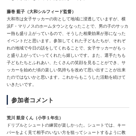
藤巻 藍子（大和シルフィード監督）
大和市は女子サッカーの街として地域に浸透していますが、横
浜F・
マリノスのホームタウンとなったことで、
男の子のサッカ
ー熱も盛り上がっているので、
そうした相乗効果が形になった
イベントだと思います。参加してくれた子どもたちが、
それぞ
れの地域で今日の話をしてくれることで、
女子サッカーがもっ
と盛り上がっていってくれたら嬉しいです。また、選手たちも
子どもたちとふれあい、
たくさんの笑顔を見ることができ、
サ
ッカーを始めた頃の楽しい気持ちを改めて思い出すことが出来
た
のではないかと思います。これからもこうした活動を続けて
いきたいです。
参加者コメント
荒川 凱音くん（小学１年生）
ドリブルとシュートの練習が楽しかった。シュートでは、
キー
パーをよく見て相手のいない方を狙ってシュートするように教