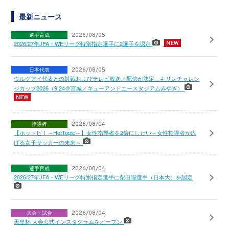
最新ニュース
選手育成
2026/08/05
2026/27年JFA・WEリーグ特別指定選手に2選手を認定
日本代表
2026/08/05
ウルグアイ代表との対戦およびテレビ放送／配信が決定 キリンチャレン
ジカップ2026（9.24＠宮城／キューアンドエースタジアムみやぎ）
指導者
2026/08/04
【ホットピ！～HotTopic～】女性指導者を2倍にしたい～女性指導者が広
げる女子サッカーの未来～
選手育成
2026/08/04
2026/27年JFA・WEリーグ特別指定選手に柴田瞳選手（日本大）を認定
大会・試合
2026/08/04
天皇杯 大会公式インスタグラムをオープン