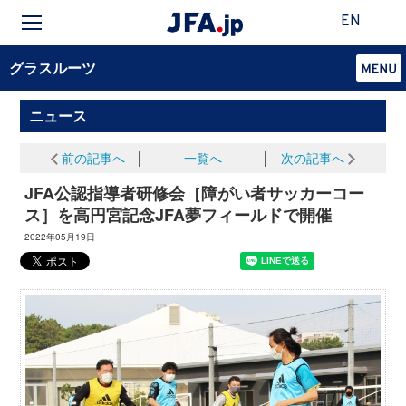
EN
グラスルーツ
ニュース
前の記事へ
│
一覧へ
│
次の記事へ
JFA公認指導者研修会［障がい者サッカーコー
ス］を高円宮記念JFA夢フィールドで開催
2022年05月19日