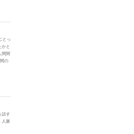
にとっ
たかと
人間関
日間の
を話す
、人脈