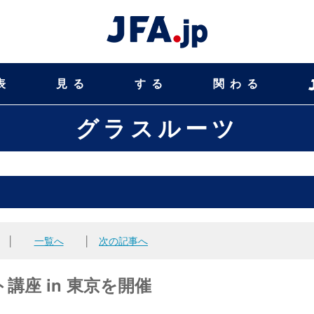
表
見る
する
関わる
グラスルーツ
│
一覧へ
│
次の記事へ
ト講座 in 東京を開催