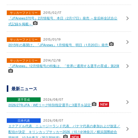
サッカーファミリー
2015/02/17
『JFAnews370号』2月情報号、本日（2月17日）発売 ～皇后杯全試合公
式記録を掲載～
サッカーファミリー
2015/01/19
2015年の幕開け。『JFAnews』1月情報号、明日（1月20日）発売
サッカーファミリー
2014/12/18
『JFAnews』12月情報号の特集は、「世界に通用する選手の育成」第2弾
最新ニュース
選手育成
2026/08/07
2026/27年JFA・WEリーグ特別指定選手に3選手を認定
日本代表
2026/08/07
エクアドル代表、ニュージーランド代表、パナマ代表の参加および放送／
配信が決定 キリンカップサッカー2026（10.1＠神奈川／横浜国際総合
競技場、10.5＠東京／国立競技場）