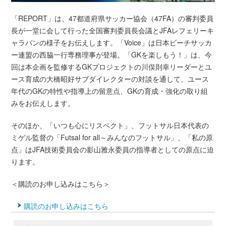
「REPORT」は、47都道府県サッカー協会（47FA）の審判委員
長が一堂に会して行った全国審判委員長会議とJFAレフェリーキ
ャラバンの様子をお伝えします。「Voice」は日本ビーチサッカ
ー連盟の西脇一行専務理事が登場。「GKを楽しもう！」は、今
回は本企画を監修するGKプロジェクトの川俣則幸リーダーとユ
ース育成の大橋昭好サブダイレクターの対談を通して、ユース
年代のGKの特性や指導上の留意点、GKの育成・強化の取り組
みをお伝えします。
そのほか、「いつも心にリスペクト」、フットサル日本代表の
ミゲル監督の「Futsal for all～みんなのフットサル」、「私の原
点」はJFA技術委員会の影山雅永委員の指導者としての原点に迫
ります。
＜購読のお申し込みはこちら＞
購読のお申し込みはこちら