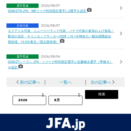
選手育成
2026/08/07
2026/27年JFA・WEリーグ特別指定選手に3選手を認定
日本代表
2026/08/07
エクアドル代表、ニュージーランド代表、パナマ代表の参加および放送／
配信が決定 キリンカップサッカー2026（10.1＠神奈川／横浜国際総合
競技場、10.5＠東京／国立競技場）
選手育成
2026/08/06
2026/27シーズン JFA・Ｊリーグ特別指定選手に佐藤柚太選手（専修大）
を認定
前の記事へ
│
一覧へ
│
次の記事へ