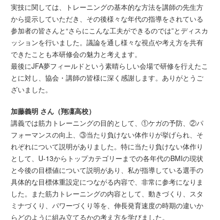
実技に関しては、トレーニングの基本的な方法を講師の先生方
から提示していただき、その後様々な年代の指導をされている
参加者の皆さんと“さらにこんな工夫ができるのでは”とディスカ
ッションを行いました。議論を通し様々な視点や考え方を共有
できたことも本研修会の魅力と考えます。
最後にJFA夢フィールドという素晴らしい会場で研修を行えたこ
とに対し、協会・講師の皆様に深く感謝します。ありがとうご
ざいました。
加藤義明 さん（翔凜高校）
講義では筋力トレーニングの目的として、①ケガの予防、②パ
フォーマンスの向上、③当たり負けない体作りが挙げられ、そ
れぞれについて説明がありました。特に当たり負けない体作り
として、U-13からトップカテゴリーまでの各年代のBMIの現状
と今後の目標値について説明があり、私が指導している選手の
具体的な目標体重設定につながる内容で、非常に参考になりま
した。また筋力トレーニングの内容として、動きづくり、スタ
ミナづくり、パワーづくり等を、伸長発育速度の時期の違いか
らどのように組み立てるかの考え方を学びました。