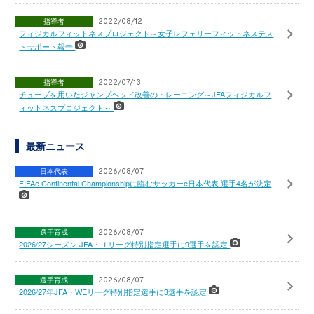
指導者
2022/08/12
フィジカルフィットネスプロジェクト～女子レフェリーフィットネステス
トサポート報告
指導者
2022/07/13
チューブを用いたジャンプヘッド改善のトレーニング～JFAフィジカルフ
ィットネスプロジェクト～
最新ニュース
日本代表
2026/08/07
FIFAe Continental Championshipに臨むサッカーe日本代表 選手4名が決定
選手育成
2026/08/07
2026/27シーズン JFA・Ｊリーグ特別指定選手に9選手を認定
選手育成
2026/08/07
2026/27年JFA・WEリーグ特別指定選手に3選手を認定