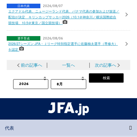
日本代表
2026/08/07
エクアドル代表、ニュージーランド代表、パナマ代表の参加および放送／
配信が決定 キリンカップサッカー2026（10.1＠神奈川／横浜国際総合
競技場、10.5＠東京／国立競技場）
選手育成
2026/08/06
2026/27シーズン JFA・Ｊリーグ特別指定選手に佐藤柚太選手（専修大）
を認定
前の記事へ
│
一覧へ
│
次の記事へ
代表