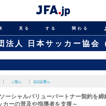
表
見る
する
関わる
団法人 日本サッカー協会（
│
一覧へ
│
次の記事へ
FAソーシャルバリューパートナー契約を締
ッカーの普及や指導者を支援～