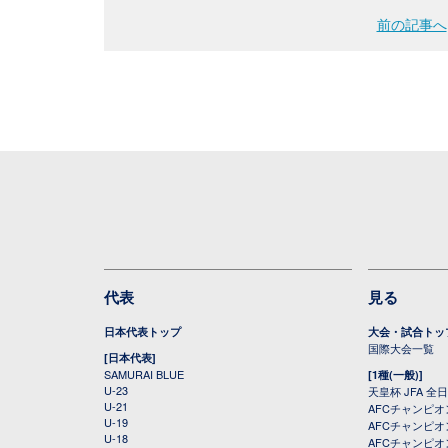
前の記事へ
代表
見る
日本代表トップ
大会・試合トッ
国際大会一覧
[日本代表]
SAMURAI BLUE
[1種(一般)]
U-23
天皇杯 JFA 
U-21
AFCチャンピ
U-19
AFCチャンピオン
U-18
AFCチャンピオ