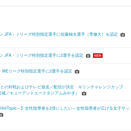
シーズン JFA・Ｊリーグ特別指定選手に佐藤柚太選手（専修大）を認定
ーズン JFA・Ｊリーグ特別指定選手に2選手を認定
JFA・WEリーグ特別指定選手に2選手を認定
表との対戦およびテレビ放送／配信が決定 キリンチャレンジカップ
24＠宮城／キューアンドエースタジアムみやぎ）
HotTopic～】女性指導者を2倍にしたい～女性指導者が広げる女子サッ