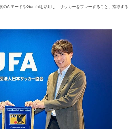
索のAIモードやGeminiを活用し、サッカーをプレーすること、指導す