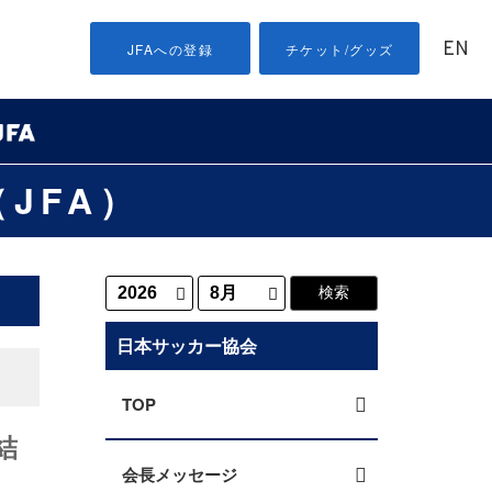
EN
JFAへの登録
チケット/グッズ
JFA）
日本サッカー協会
TOP
結
会長メッセージ