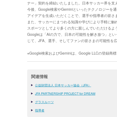
ナー」契約を締結いたしました。日本サッカー界を支
今後、Google検索や
Gemini
といったテクノロジーを通
アイデアを生成いただくことで、選手や指導者の皆さ
また、サッカーにまつわる知識や学びにより手軽に触
スポーツとしてより多くの方に親しんでいただけるよ
Googleは「AIの力で、日本の可能性を解き放つ」
じて、JFA、選手、そしてファンの皆さまの可能性を
※Google検索およびGeminiは、Google LLCの登
関連情報
公益財団法人 日本サッカー協会（JFA）
JFA PARTNERSHIP PROJECT for DREAM
グラスルーツ
指導者