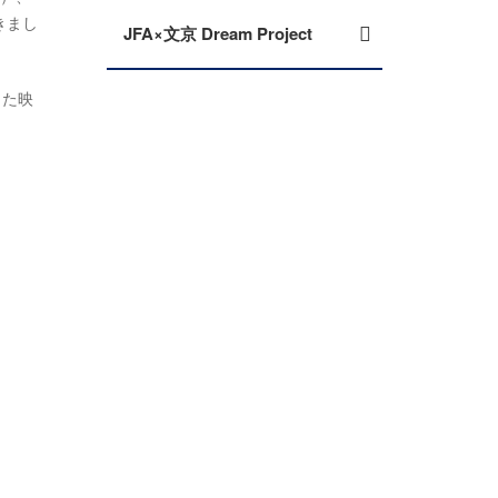
きまし
JFA×文京 Dream Project
した映