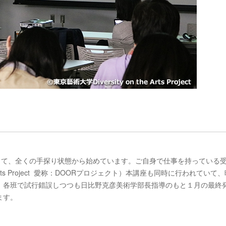
して、全くの手探り状態から始めています。ご自身で仕事を持っている
he Arts Project 愛称：DOORプロジェクト）本講座も同時に行われていて
、各班で試行錯誤しつつも日比野克彦美術学部長指導のもと１月の最終
ます。