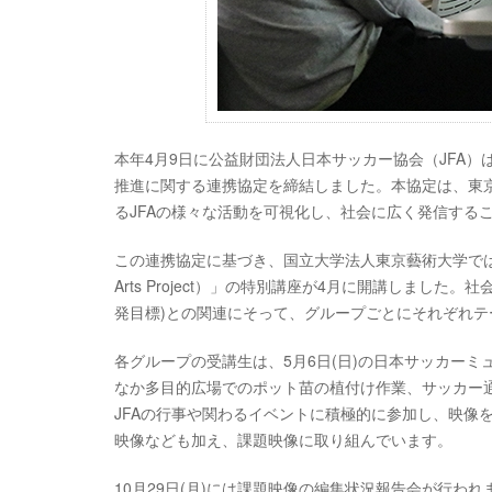
本年4月9日に公益財団法人日本サッカー協会（JFA
推進に関する連携協定を締結しました。本協定は、東
るJFAの様々な活動を可視化し、社会に広く発信する
この連携協定に基づき、国立大学法人東京藝術大学ではJFAの
Arts Project）」の特別講座が4月に開講しました。
発目標)との関連にそって、グループごとにそれぞれテ
各グループの受講生は、5月6日(日)の日本サッカー
なか多目的広場でのポット苗の植付け作業、サッカー
JFAの行事や関わるイベントに積極的に参加し、映像
映像なども加え、課題映像に取り組んでいます。
10月29日(月)には課題映像の編集状況報告会が行わ