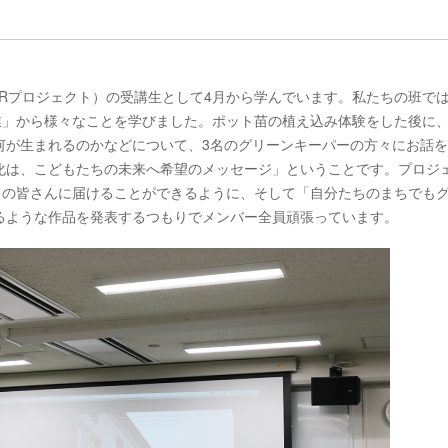
ject(愛称：DOORプロジェクト）の受講生として4月から学んでいます。私たちの班で
業」から様々なことを学びました。ポット苗の植え込み体験をした後に、J
何が生まれるのかなどについて、3名のグリーンキーパーの方々にお話
化は、こどもたちの未来へ希望のメッセージ」ということです。プロジ
くの皆さんに届けることができるように、そして「自分たちのまちでも
るような作品を発表するつもりでメンバー全員頑張っています。