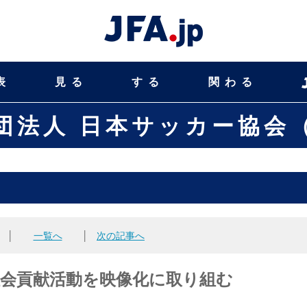
表
見る
する
関わる
団法人 日本サッカー協会（
│
一覧へ
│
次の記事へ
社会貢献活動を映像化に取り組む