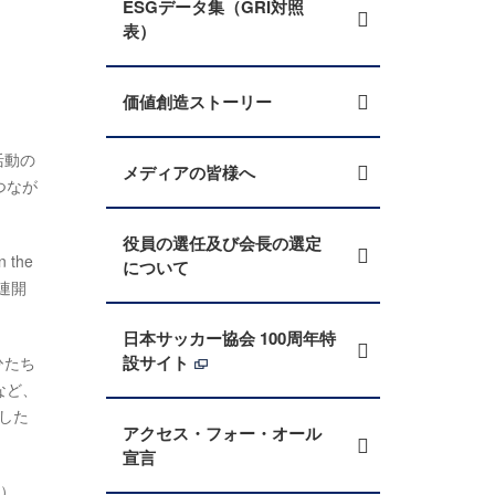
ESGデータ集（GRI対照
表）
価値創造ストーリー
活動の
メディアの皆様へ
つなが
役員の選任及び会長の選定
the
について
国連開
日本サッカー協会 100周年特
設サイト
ひたち
など、
した
アクセス・フォー・オール
宣言
動）、