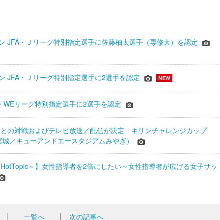
シーズン JFA・Ｊリーグ特別指定選手に佐藤柚太選手（専修大）を認定
ーズン JFA・Ｊリーグ特別指定選手に2選手を認定
JFA・WEリーグ特別指定選手に2選手を認定
表との対戦およびテレビ放送／配信が決定 キリンチャレンジカップ
24＠宮城／キューアンドエースタジアムみやぎ）
HotTopic～】女性指導者を2倍にしたい～女性指導者が広げる女子サッ
│
一覧へ
│
次の記事へ