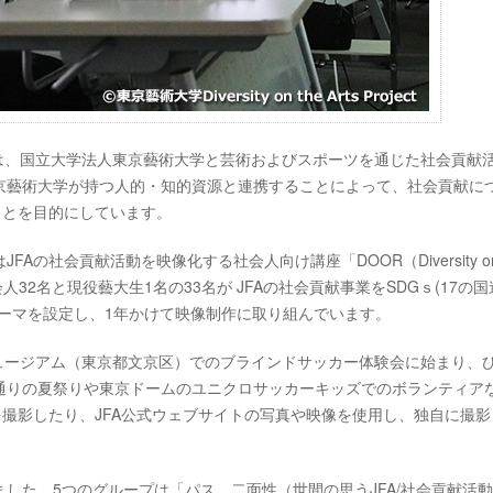
）は、国立大学法人東京藝術大学と芸術およびスポーツを通じた社会貢献
京藝術大学が持つ人的・知的資源と連携することによって、社会貢献に
ことを目的にしています。
社会貢献活動を映像化する社会人向け講座「DOOR（Diversity on 
社会人32名と現役藝大生1名の33名が JFAの社会貢献事業をSDGｓ(17の
ーマを設定し、1年かけて映像制作に取り組んでいます。
ミュージアム（東京都文京区）でのブラインドサッカー体験会に始まり、
通りの夏祭りや東京ドームのユニクロサッカーキッズでのボランティア
を撮影したり、JFA公式ウェブサイトの写真や映像を使用し、独自に撮影
れました。5つのグループは「パス、二面性（世間の思うJFA/社会貢献活