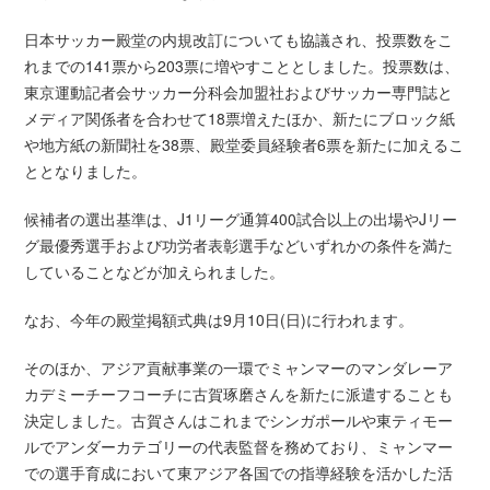
日本サッカー殿堂の内規改訂についても協議され、投票数をこ
れまでの141票から203票に増やすこととしました。投票数は、
東京運動記者会サッカー分科会加盟社およびサッカー専門誌と
メディア関係者を合わせて18票増えたほか、新たにブロック紙
や地方紙の新聞社を38票、殿堂委員経験者6票を新たに加えるこ
ととなりました。
候補者の選出基準は、J1リーグ通算400試合以上の出場やJリー
グ最優秀選手および功労者表彰選手などいずれかの条件を満た
していることなどが加えられました。
なお、今年の殿堂掲額式典は9月10日(日)に行われます。
そのほか、アジア貢献事業の一環でミャンマーのマンダレーア
カデミーチーフコーチに古賀琢磨さんを新たに派遣することも
決定しました。古賀さんはこれまでシンガポールや東ティモー
ルでアンダーカテゴリーの代表監督を務めており、ミャンマー
での選手育成において東アジア各国での指導経験を活かした活