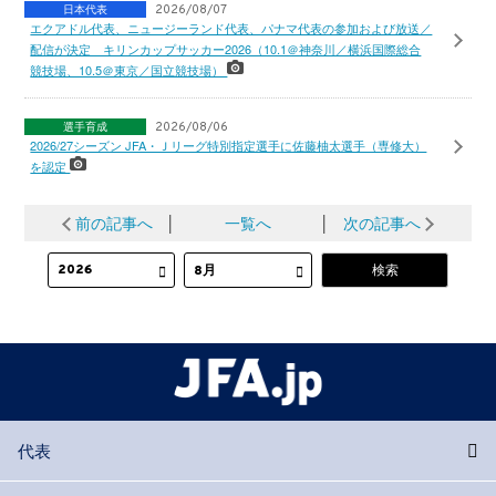
日本代表
2026/08/07
エクアドル代表、ニュージーランド代表、パナマ代表の参加および放送／
配信が決定 キリンカップサッカー2026（10.1＠神奈川／横浜国際総合
競技場、10.5＠東京／国立競技場）
選手育成
2026/08/06
2026/27シーズン JFA・Ｊリーグ特別指定選手に佐藤柚太選手（専修大）
を認定
前の記事へ
│
一覧へ
│
次の記事へ
代表