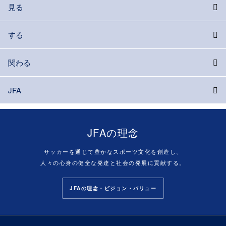
見る
する
関わる
JFA
JFAの理念
サッカーを通じて豊かなスポーツ文化を創造し、
人々の心身の健全な発達と社会の発展に貢献する。
JFAの理念・ビジョン・バリュー