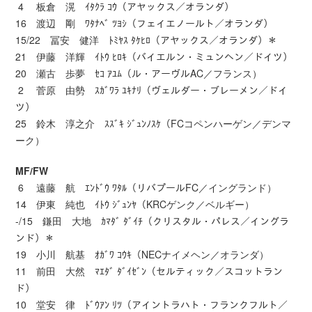
4 板倉 滉 ｲﾀｸﾗ ｺｳ（アヤックス／オランダ）
16 渡辺 剛 ﾜﾀﾅﾍﾞ ﾂﾖｼ（フェイエノールト／オランダ）
15/22 冨安 健洋 ﾄﾐﾔｽ ﾀｹﾋﾛ（アヤックス／オランダ）＊
21 伊藤 洋輝 ｲﾄｳ ﾋﾛｷ（バイエルン・ミュンヘン／ドイツ）
20 瀬古 歩夢 ｾｺ ｱﾕﾑ（ル・アーヴルAC／フランス）
2 菅原 由勢 ｽｶﾞﾜﾗ ﾕｷﾅﾘ（ヴェルダー・ブレーメン／ドイ
ツ）
25 鈴木 淳之介 ｽｽﾞｷ ｼﾞｭﾝﾉｽｹ（FCコペンハーゲン／デンマ
ーク）
MF/FW
6 遠藤 航 ｴﾝﾄﾞｳ ﾜﾀﾙ（リバプールFC／イングランド）
14 伊東 純也 ｲﾄｳ ｼﾞｭﾝﾔ（KRCゲンク／ベルギー）
-/15 鎌田 大地 ｶﾏﾀﾞ ﾀﾞｲﾁ（クリスタル・パレス／イングラ
ンド）＊
19 小川 航基 ｵｶﾞﾜ ｺｳｷ（NECナイメヘン／オランダ）
11 前田 大然 ﾏｴﾀﾞ ﾀﾞｲｾﾞﾝ（セルティック／スコットラン
ド）
10 堂安 律 ﾄﾞｳｱﾝ ﾘﾂ（アイントラハト・フランクフルト／