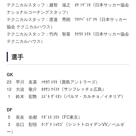
テクニカルスタッフ：越智 滋之 ｵﾁ ｼｹﾞﾕｷ（日本サッカー協会
ナショナルコーチングスタッフ）
テクニカルスタッフ：渡邉 秀朗 ﾜﾀﾅﾍﾞ ﾋﾃﾞｱｷ（日本サッカー
協会 テクニカルハウス）
テクニカルスタッフ：竹内 智基 ﾀｹｳﾁ ﾄﾓｷ（日本サッカー協会
テクニカルハウス）
選手
GK
23 早川 友基 ﾊﾔｶﾜ ﾄﾓｷ（鹿島アントラーズ）
12 大迫 敬介 ｵｵｻｺ ｹｲｽｹ（サンフレッチェ広島）
1 鈴木 彩艶 ｽｽﾞｷ ｻﾞｲｵﾝ（パルマ・カルチョ／イタリア）
DF
5 長友 佑都 ﾅｶﾞﾄﾓ ﾕｳﾄ（FC東京）
3 谷口 彰悟 ﾀﾆｸﾞﾁ ｼｮｳｺﾞ（シントトロイデンVV／ベルギ
ー）