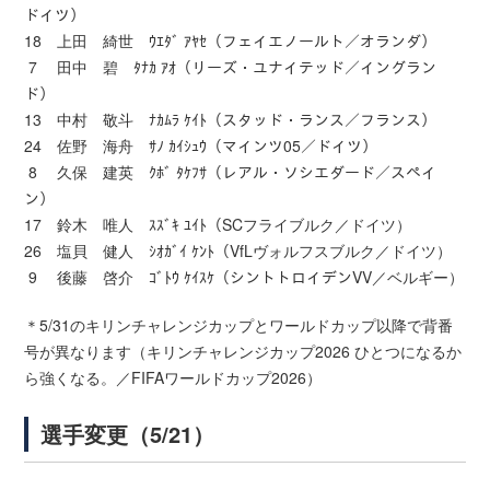
ドイツ）
18 上田 綺世 ｳｴﾀﾞ ｱﾔｾ（フェイエノールト／オランダ）
7 田中 碧 ﾀﾅｶ ｱｵ（リーズ・ユナイテッド／イングラン
ド）
13 中村 敬斗 ﾅｶﾑﾗ ｹｲﾄ（スタッド・ランス／フランス）
24 佐野 海舟 ｻﾉ ｶｲｼｭｳ（マインツ05／ドイツ）
8 久保 建英 ｸﾎﾞ ﾀｹﾌｻ（レアル・ソシエダード／スペイ
ン）
17 鈴木 唯人 ｽｽﾞｷ ﾕｲﾄ（SCフライブルク／ドイツ）
26 塩貝 健人 ｼｵｶﾞｲ ｹﾝﾄ（VfLヴォルフスブルク／ドイツ）
9 後藤 啓介 ｺﾞﾄｳ ｹｲｽｹ（シントトロイデンVV／ベルギー）
＊5/31のキリンチャレンジカップとワールドカップ以降で背番
号が異なります（キリンチャレンジカップ2026 ひとつになるか
ら強くなる。／FIFAワールドカップ2026）
選手変更（5/21）