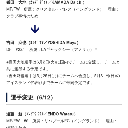
鎌田 大地（ｶﾏﾀﾞ ﾀﾞｲﾁ／KAMADA Daichi）
MF/FW 所属：クリスタル・パレス（イングランド） 理由：
クラブ事情のため
吉田 麻也（ﾖｼﾀﾞ ﾏﾔ／YOSHIDA Maya）
DF #22/- 所属：LAギャラクシー（アメリカ）＊
※鎌田大地選手は6月2日(火)に国内でチームに合流し、チームと
共に渡墨する予定です。
※吉田麻也選手は5月25日(月)にチームへ合流し、5月31日(日)の
アイスランド代表戦までチームに帯同予定です。
選手変更（6/12）
遠藤 航（ｴﾝﾄﾞｳ ﾜﾀﾙ／ENDO Wataru）
MF/FW #6 所属：リバプールFC（イングランド） 理由：
怪我のため