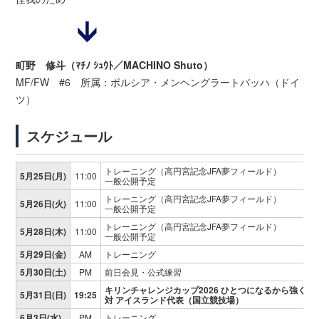
町野 修斗（ﾏﾁﾉ ｼｭｳﾄ／MACHINO Shuto）
MF/FW #6 所属：ボルシア・メンヘングラートバッハ（ドイ
ツ）
スケジュール
トレーニング（高円宮記念JFA夢フィールド）
5月25日(月)
11:00
一般公開予定
トレーニング（高円宮記念JFA夢フィールド）
5月26日(火)
11:00
一般公開予定
トレーニング（高円宮記念JFA夢フィールド）
5月28日(木)
11:00
一般公開予定
5月29日(金)
AM
トレーニング
5月30日(土)
PM
前日会見・公式練習
キリンチャレンジカップ2026 ひとつになるから強くな
5月31日(日)
19:25
対 アイスランド代表（国立競技場）
6月3日(水)
PM
トレーニング