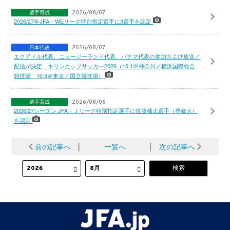
選手育成
2026/08/07
2026/27年JFA・WEリーグ特別指定選手に3選手を認定
日本代表
2026/08/07
エクアドル代表、ニュージーランド代表、パナマ代表の参加および放送／
配信が決定 キリンカップサッカー2026（10.1＠神奈川／横浜国際総合
競技場、10.5＠東京／国立競技場）
選手育成
2026/08/06
2026/27シーズン JFA・Ｊリーグ特別指定選手に佐藤柚太選手（専修大）
を認定
前の記事へ
│
一覧へ
│
次の記事へ