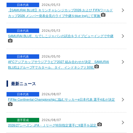
日本代表
2026/05/13
【SAMURAI BLUE】キリンチャレンジカップ2026 および FIFAワールド
カップ2026 メンバー発表会見のライブ中継をblue-ing!にて実施
日本代表
2026/05/13
SAMURAI BLUE、なでしこジャパンの試合をライブビューイングで中継
日本代表
2026/05/10
AFCアジアカップサウジアラビア2027 組み合わせが決定 SAMURAI
BLUEはグループFでカタール、タイ、インドネシアと対戦
最新ニュース
日本代表
2026/08/07
FIFAe Continental Championshipに臨むサッカーe日本代表 選手4名が決定
選手育成
2026/08/07
2026/27シーズン JFA・Ｊリーグ特別指定選手に9選手を認定