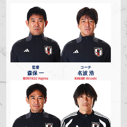
監督
コーチ
森保 一
名波 浩
MORIYASU Hajime
NANAMI Hiroshi