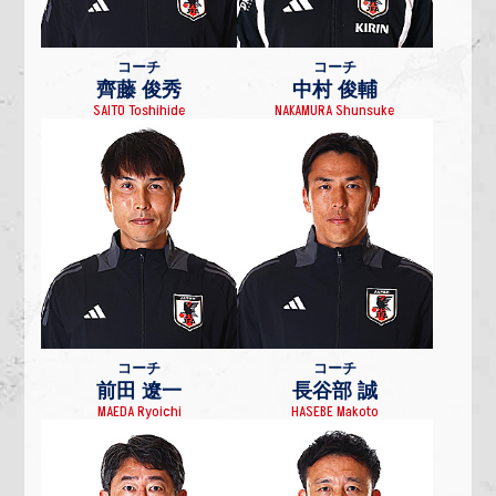
コーチ
コーチ
齊藤 俊秀
中村 俊輔
SAITO Toshihide
NAKAMURA Shunsuke
コーチ
コーチ
前田 遼一
長谷部 誠
MAEDA Ryoichi
HASEBE Makoto