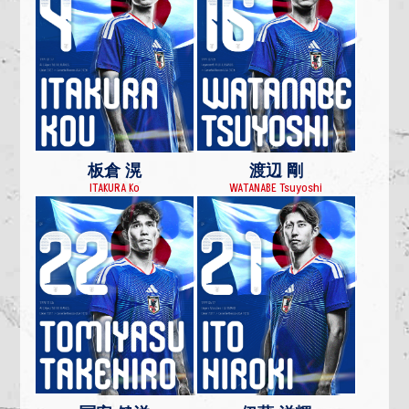
板倉 滉
渡辺 剛
ITAKURA Ko
WATANABE Tsuyoshi