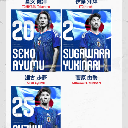
冨安 健洋
伊藤 洋輝
TOMIYASU Takehiro
ITO Hiroki
瀬古 歩夢
菅原 由勢
SEKO Ayumu
SUGAWARA Yukinari