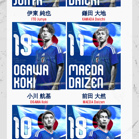
伊東 純也
鎌田 大地
ITO Junya
KAMADA Daichi
小川 航基
前田 大然
OGAWA Koki
MAEDA Daizen