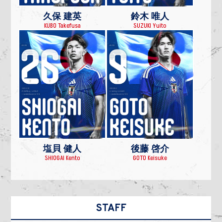
久保 建英
鈴木 唯人
KUBO Takefusa
SUZUKI Yuito
塩貝 健人
後藤 啓介
SHIOGAI Kento
GOTO Keisuke
STAFF