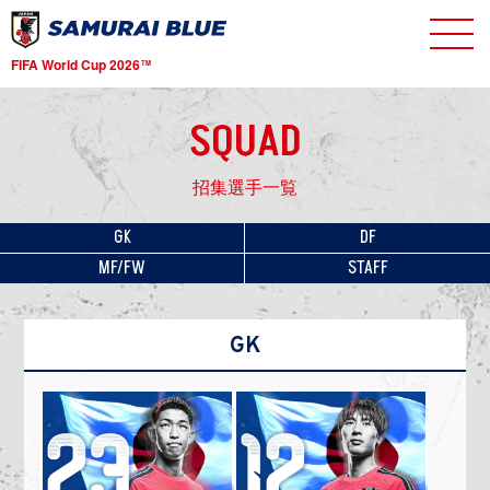
FIFA World Cup 2026
TM
SQUAD
招集選手一覧
GK
DF
MF/FW
STAFF
GK