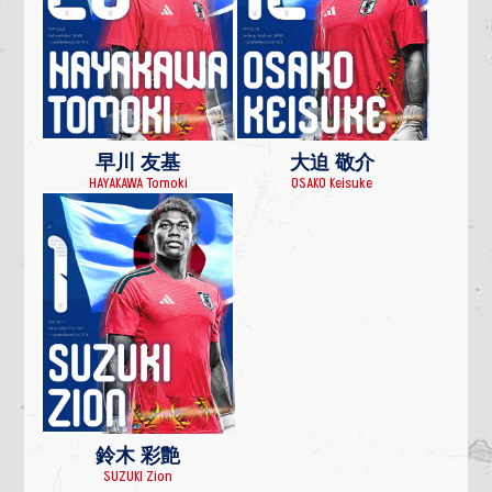
早川 友基
大迫 敬介
HAYAKAWA Tomoki
OSAKO Keisuke
鈴木 彩艶
SUZUKI Zion